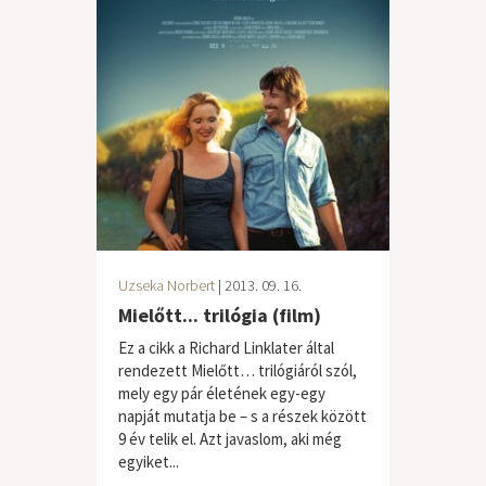
Uzseka Norbert
| 2013. 09. 16.
Mielőtt... trilógia (film)
Ez a cikk a Richard Linklater által
rendezett Mielőtt… trilógiáról szól,
mely egy pár életének egy-egy
napját mutatja be – s a részek között
9 év telik el. Azt javaslom, aki még
egyiket...