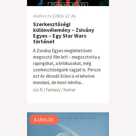
ekultura.hu
| 2016. 12. 24.
Szerkesztőségi
különvélemény – Zsivány
Egyes – Egy Star Wars
történet
A Zsivány Egyes meglehetősen
megosztó film lett – megosztotta a
rajongókat, a kritikusokat, még
szerkesztőségünk tagjait is. Persze
ezt Az ébredő Erőre is el lehetne
mondani, de most mintha...
sci-fi / fantasy / horror
AJÁNLÓK