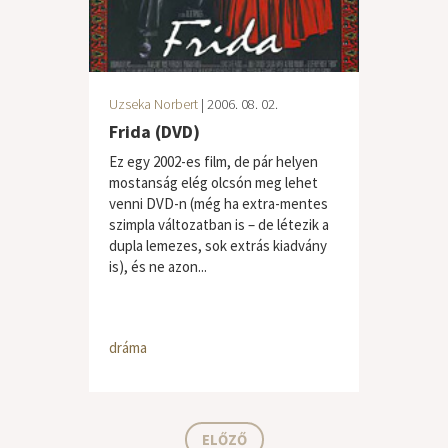
Uzseka Norbert
| 2006. 08. 02.
Frida (DVD)
Ez egy 2002-es film, de pár helyen
mostanság elég olcsón meg lehet
venni DVD-n (még ha extra-mentes
szimpla változatban is – de létezik a
dupla lemezes, sok extrás kiadvány
is), és ne azon...
dráma
ELŐZŐ