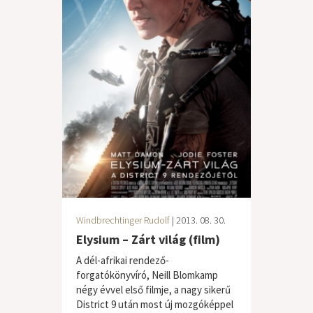
Windbrechtinger Rudolf
| 2013. 08. 30.
Elysium – Zárt világ (film)
A dél-afrikai rendező-
forgatókönyvíró, Neill Blomkamp
négy évvel első filmje, a nagy sikerű
District 9 után most új mozgóképpel