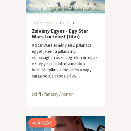
Takács Zsolt
| 2016. 12. 16.
Zsivány Egyes - Egy Star
Wars történet (film)
A Star Wars élmény első pillanata
egyet jelent a pillanatnyi
némaságban úszó végtelen űrrel, az
ezt egyik pillanatról a másikra
betöltő epikus zenével és a nagy
sárga betűs expozícióval....
sci-fi / fantasy / horror
AJÁNLÓK