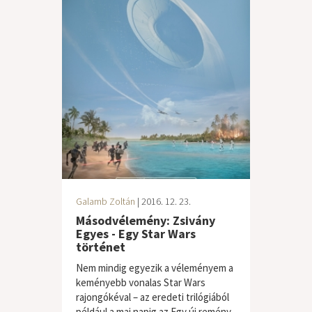
Galamb Zoltán
| 2016. 12. 23.
Másodvélemény: Zsivány
Egyes - Egy Star Wars
történet
Nem mindig egyezik a véleményem a
keményebb vonalas Star Wars
rajongókéval – az eredeti trilógiából
például a mai napig az Egy új remény