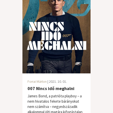
Forrai Márton
| 2021. 10. 01.
007 Nincs idő meghalni
James Bond, a patrióta playboy – a
nem hivatalos fekete bárányokat
nem számítva – negyedszázadik
alkalommal ölti magára kifogástalan