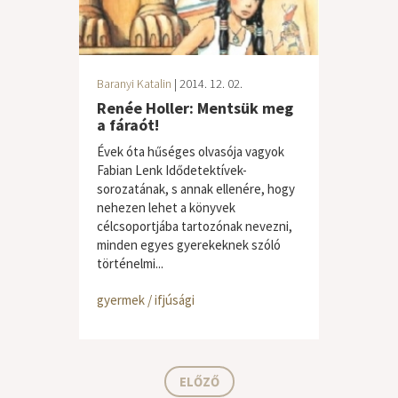
Baranyi Katalin
| 2014. 12. 02.
Renée Holler: Mentsük meg
a fáraót!
Évek óta hűséges olvasója vagyok
Fabian Lenk Idődetektívek-
sorozatának, s annak ellenére, hogy
nehezen lehet a könyvek
célcsoportjába tartozónak nevezni,
minden egyes gyerekeknek szóló
történelmi...
gyermek / ifjúsági
ELŐZŐ