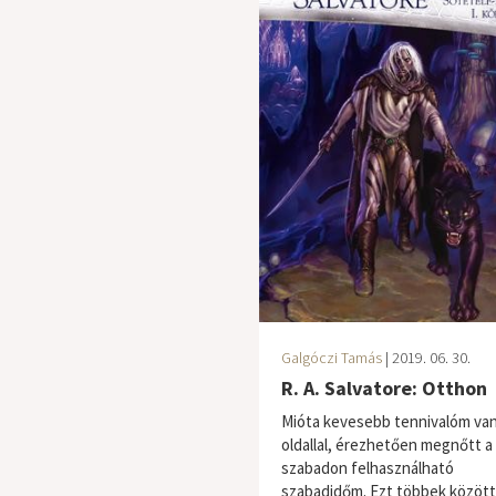
Galgóczi Tamás
| 2019. 06. 30.
R. A. Salvatore: Otthon
Mióta kevesebb tennivalóm van
oldallal, érezhetően megnőtt a
szabadon felhasználható
szabadidőm. Ezt többek között