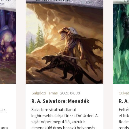
Galgóczi Tamás
| 2009. 04. 30.
Gulyás
R. A. Salvatore: Menedék
R. A
 az
Salvatore vitathatatlanul
Felté
leghíresebb alakja Drizzt Do’Urden. A
el ti
saját népét megutáló, közülük
Realm
 arra
elmenekülő drow hosszú bolyongás
rends