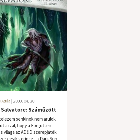
 Attila
| 2009. 04. 30.
. Salvatore: Száműzött
telezem senkinek nem árulok
tkot azzal, hogy a Forgotten
s világa az AD&D szerepjáték
zer egyik gerince - a Dark Sun