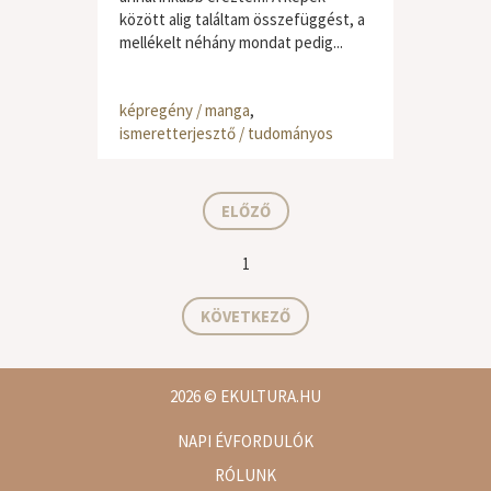
között alig találtam összefüggést, a
mellékelt néhány mondat pedig...
képregény / manga
,
ismeretterjesztő / tudományos
ELŐZŐ
1
KÖVETKEZŐ
2026
© EKULTURA.HU
NAPI ÉVFORDULÓK
RÓLUNK