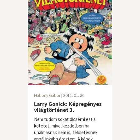
Habony Gábor
| 2011. 01. 26.
Larry Gonick: Képregényes
világtörténet 3.
Nem tudom sokat dicsérni ezt a
kötetet, mivel kezdetben ha
unalmasnak nem is, felületesnek
annál inkább éreztem. A képek