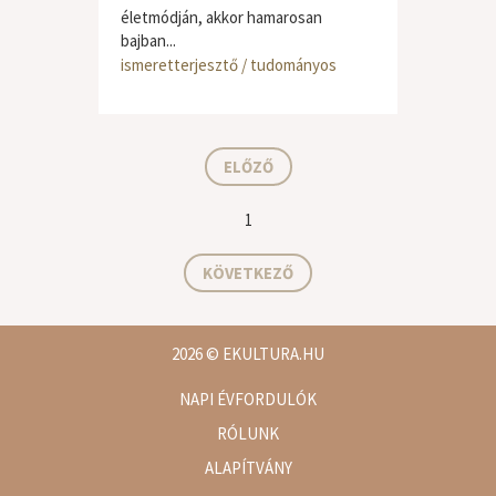
életmódján, akkor hamarosan
bajban...
ismeretterjesztő / tudományos
ELŐZŐ
1
KÖVETKEZŐ
2026
© EKULTURA.HU
NAPI ÉVFORDULÓK
RÓLUNK
ALAPÍTVÁNY