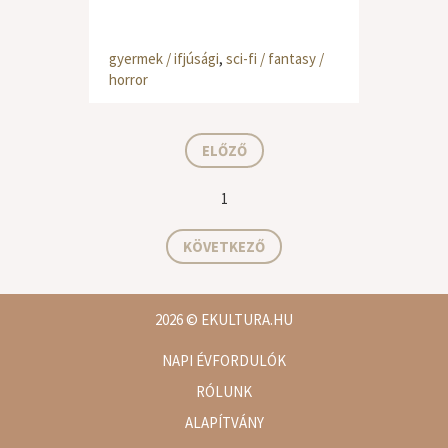
gyermek / ifjúsági
,
sci-fi / fantasy /
horror
ELŐZŐ
1
KÖVETKEZŐ
2026
© EKULTURA.HU
NAPI ÉVFORDULÓK
RÓLUNK
ALAPÍTVÁNY