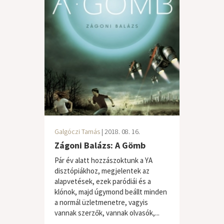
Galgóczi Tamás
| 2018. 08. 16.
Zágoni Balázs: A Gömb
Pár év alatt hozzászoktunk a YA
disztópiákhoz, megjelentek az
alapvetések, ezek paródiái és a
klónok, majd úgymond beállt minden
a normál üzletmenetre, vagyis
vannak szerzők, vannak olvasók,...