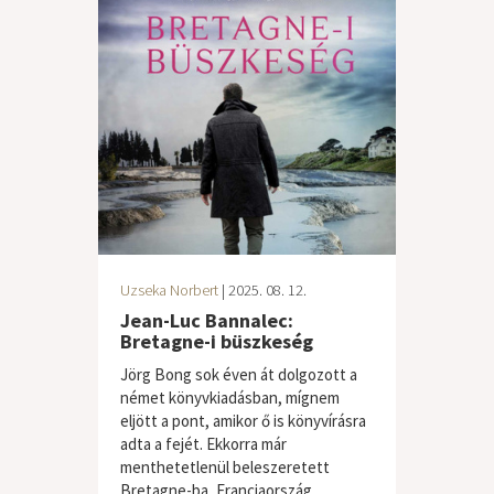
Uzseka Norbert
| 2025. 08. 12.
Jean-Luc Bannalec:
Bretagne-i büszkeség
Jörg Bong sok éven át dolgozott a
német könyvkiadásban, mígnem
eljött a pont, amikor ő is könyvírásra
adta a fejét. Ekkorra már
menthetetlenül beleszeretett
Bretagne-ba, Franciaország