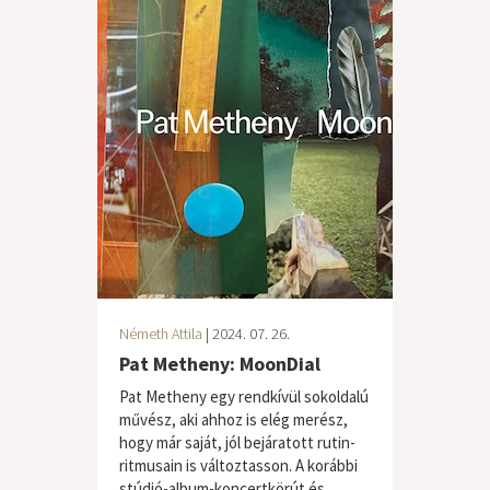
Németh Attila
| 2024. 07. 26.
Pat Metheny: MoonDial
Pat Metheny egy rendkívül sokoldalú
művész, aki ahhoz is elég merész,
hogy már saját, jól bejáratott rutin-
ritmusain is változtasson. A korábbi
stúdió-album-koncertkörút és