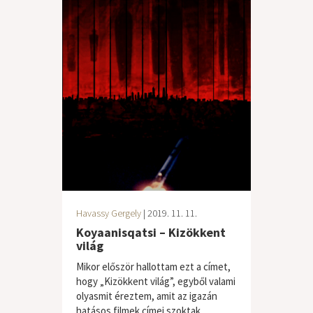
Havassy Gergely
| 2019. 11. 11.
Koyaanisqatsi – Kizökkent
világ
Mikor először hallottam ezt a címet,
hogy „Kizökkent világ”, egyből valami
olyasmit éreztem, amit az igazán
hatásos filmek címei szoktak