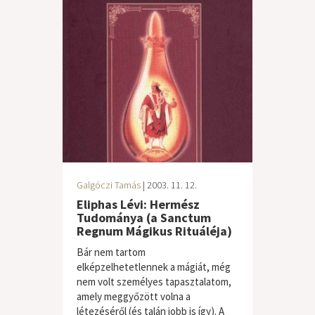
Galgóczi Tamás
| 2003. 11. 12.
Eliphas Lévi: Hermész
Tudománya (a Sanctum
Regnum Mágikus Rituáléja)
Bár nem tartom
elképzelhetetlennek a mágiát, még
nem volt személyes tapasztalatom,
amely meggyőzött volna a
létezéséről (és talán jobb is így). A