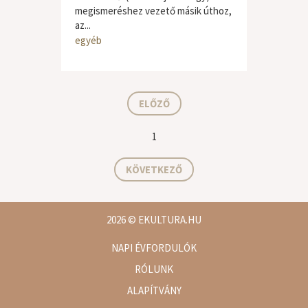
megismeréshez vezető másik úthoz,
az...
egyéb
ELŐZŐ
1
KÖVETKEZŐ
2026
© EKULTURA.HU
NAPI ÉVFORDULÓK
RÓLUNK
ALAPÍTVÁNY