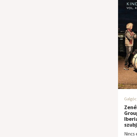
Galgóc
Zenék
Group
Iberi
szubj
Nincs 