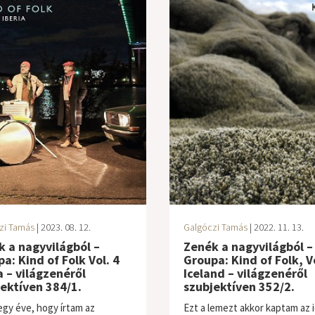
zi Tamás
| 2023. 08. 12.
Galgóczi Tamás
| 2022. 11. 13.
 a nagyvilágból –
Zenék a nagyvilágból –
a: Kind of Folk Vol. 4
Groupa: Kind of Folk, Vo
a – világzenéről
Iceland – világzenéről
ektíven 384/1.
szubjektíven 352/2.
egy éve, hogy írtam az
Ezt a lemezt akkor kaptam az i