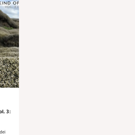
l. 3:
dei