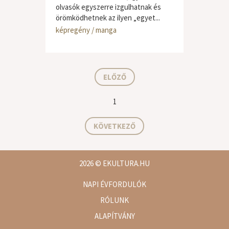
olvasók egyszerre izgulhatnak és
örömködhetnek az ilyen „egyet...
képregény / manga
ELŐZŐ
1
KÖVETKEZŐ
2026
© EKULTURA.HU
NAPI ÉVFORDULÓK
RÓLUNK
ALAPÍTVÁNY