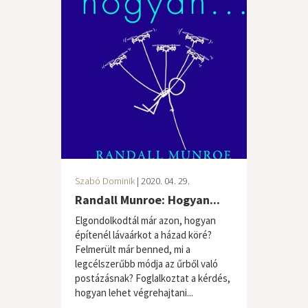
Szabó Dominik
| 2020. 04. 29.
Randall Munroe: Hogyan...
Elgondolkodtál már azon, hogyan
építenél lávaárkot a házad köré?
Felmerült már benned, mi a
legcélszerűbb módja az űrből való
postázásnak? Foglalkoztat a kérdés,
hogyan lehet végrehajtani...