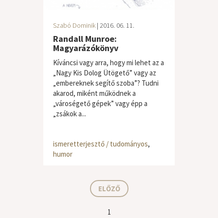
Szabó Dominik
| 2016. 06. 11.
Randall Munroe:
Magyarázókönyv
Kíváncsi vagy arra, hogy mi lehet az a
„Nagy Kis Dolog Ütögető” vagy az
„embereknek segítő szoba”? Tudni
akarod, miként működnek a
„városégető gépek” vagy épp a
„zsákok a...
ismeretterjesztő / tudományos
,
humor
ELŐZŐ
1