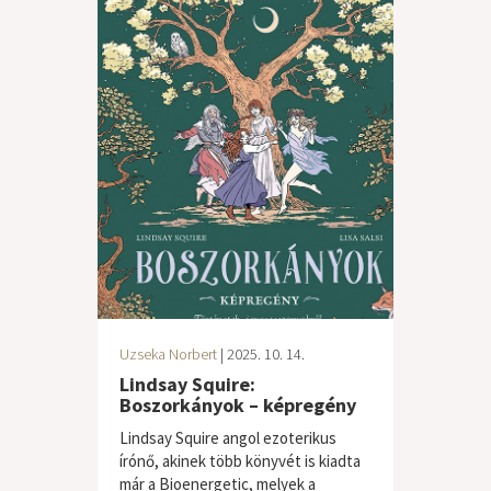
Uzseka Norbert
| 2025. 10. 14.
Lindsay Squire:
Boszorkányok – képregény
Lindsay Squire angol ezoterikus
írónő, akinek több könyvét is kiadta
már a Bioenergetic, melyek a