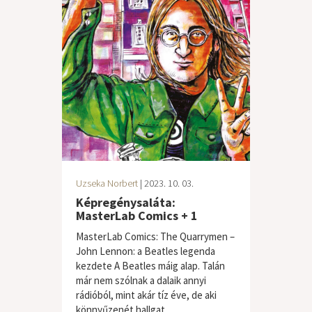
Uzseka Norbert
| 2023. 10. 03.
Képregénysaláta:
MasterLab Comics + 1
MasterLab Comics: The Quarrymen –
John Lennon: a Beatles legenda
kezdete A Beatles máig alap. Talán
már nem szólnak a dalaik annyi
rádióból, mint akár tíz éve, de aki
könnyűzenét hallgat,...