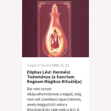
Galgóczi Tamás
| 2003. 11. 12.
Eliphas Lévi: Hermész
Tudománya (a Sanctum
Regnum Mágikus Rituáléja)
Bár nem tartom
elképzelhetetlennek a mágiát, még
nem volt személyes tapasztalatom,
amely meggyőzött volna a
létezéséről (és talán jobb is így). A