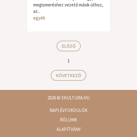
megismeréshez vezető másik úthoz,
az...
egyéb
ELŐZŐ
1
KÖVETKEZŐ
2026
© EKULTURA.HU
NAPI ÉVFORDULÓK
RÓLUNK
ALAPÍTVÁNY