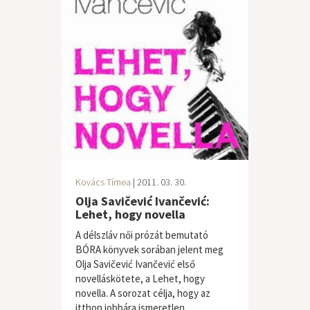
Kovács Tímea
| 2011. 03. 30.
Olja Savičević Ivančević:
Lehet, hogy novella
A délszláv női prózát bemutató
BÓRA könyvek sorában jelent meg
Olja Savičević Ivančević első
novelláskötete, a Lehet, hogy
novella. A sorozat célja, hogy az
itthon jobbára ismeretlen...