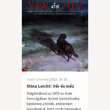
Szabó Dominik
| 2015. 10. 18.
Stina Leicht: Vér és méz
Polgárháború az 1970-es évek
Írországában. Az írek tüntetéseibe
belelőnek a britek, embereket
hurcolnak el, hogy aztán hónapokra