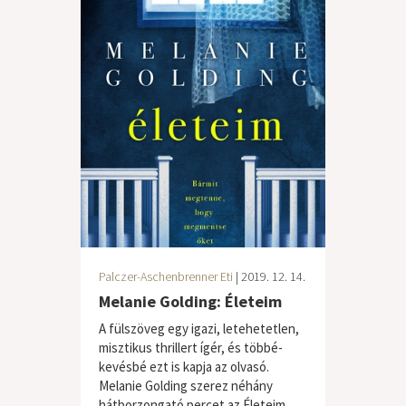
Palczer-Aschenbrenner Eti
| 2019. 12. 14.
Melanie Golding: Életeim
A fülszöveg egy igazi, letehetetlen,
misztikus thrillert ígér, és többé-
kevésbé ezt is kapja az olvasó.
Melanie Golding szerez néhány
hátborzongató percet az Életeim