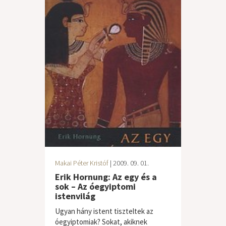
Makai Péter Kristóf
| 2009. 09. 01.
Erik Hornung: Az egy és a
sok – Az óegyiptomi
istenvilág
Ugyan hány istent tiszteltek az
óegyiptomiak? Sokat, akiknek