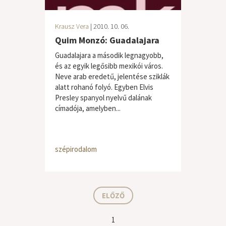
Krausz Vera
| 2010. 10. 06.
Quim Monzó: Guadalajara
Guadalajara a második legnagyobb,
és az egyik legősibb mexikói város.
Neve arab eredetű, jelentése sziklák
alatt rohanó folyó. Egyben Elvis
Presley spanyol nyelvű dalának
címadója, amelyben...
szépirodalom
ELŐZŐ
1