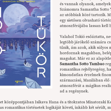
és vannak olyanok, amelyek
Számomra Samantha Sotto 
az utóbbiak közé tartozik. 
egy sietősen olvasható tört
atmoszférájába lassan kell 
Valahol Tokió esőáztatta, ne
legtöbb járókelő számára c
tűnik, ám azok, akik súlyos
hordoznak magukban, belép
magukat. Már ez az alapötlet
Samantha Sotto Yambao
reg
romantikus rejtélyregény, h
kimondatlan érzelmek finoma
származású, Manilában élő s
atmoszférát a mágikus real
ad a regénynek.
net középpontjában Isikava Hana és a titokzatos Minatozaki Ke
kus romantikus történetek logikáját követi, inkább két sérült,