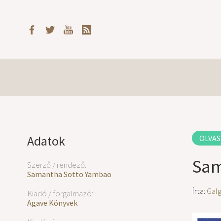
Adatok
OLVAS
Sam
Szerző / rendező:
Samantha Sotto Yambao
Írta:
Gal
Kiadó / forgalmazó:
Agave Könyvek