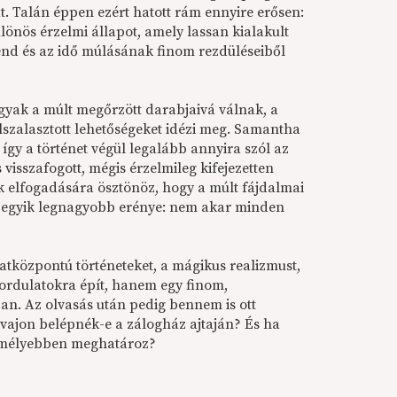
. Talán éppen ezért hatott rám ennyire erősen:
önös érzelmi állapot, amely lassan kialakult
end és az idő múlásának finom rezdüléseiből
árgyak a múlt megőrzött darabjaivá válnak, a
elszalasztott lehetőségeket idézi meg. Samantha
így a történet végül legalább annyira szól az
visszafogott, mégis érzelmileg kifejezetten
ak elfogadására ösztönöz, hogy a múlt fájdalmai
yv egyik legnagyobb erénye: nem akar minden
atközpontú történeteket, a mágikus realizmust,
 fordulatokra épít, hanem egy finom,
ban. Az olvasás után pedig bennem is ott
, vajon belépnék-e a zálogház ajtaján? És ha
egmélyebben meghatároz?