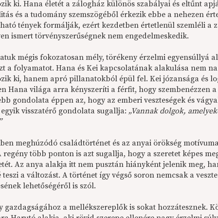
zik ki. Hana életét a zálogház különös szabályai és eltűnt a
litás és a tudomány szemszögéből érkezik ebbe a nehezen érte
tható tények formálják, ezért kezdetben értetlenül szemléli a
en ismert törvényszerűségnek nem engedelmeskedik.
atuk mégis fokozatosan mély, törékeny érzelmi egyensúllyá al
l ezt a folyamatot. Hana és Kei kapcsolatának alakulása nem 
zik ki, hanem apró pillanatokból épül fel. Kei józansága és 
n Hana világa arra kényszeríti a férfit, hogy szembenézzen a 
ebb gondolata éppen az, hogy az emberi veszteségek és vágy
 egyik visszatérő gondolata sugallja:
„Vannak dolgok, amelyeket
”
rben meghúzódó családtörténet és az anyai örökség motívuma 
A regény több ponton is azt sugallja, hogy a szeretet képes m
tét. Az anya alakja itt nem pusztán hiányként jelenik meg, ha
é teszi a változást. A történet így végső soron nemcsak a ves
ének lehetőségéről is szól.
y gazdagságához a mellékszereplők is sokat hozzátesznek. 