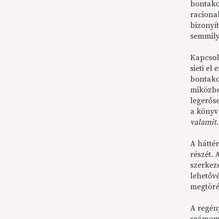
bontako
raciona
bizonyí
semmily
Kapcsol
sieti e
bontako
miközbe
legerős
a könyv
valamit.
A hátté
részét. 
szerkeze
lehetőv
megtörés
A regén