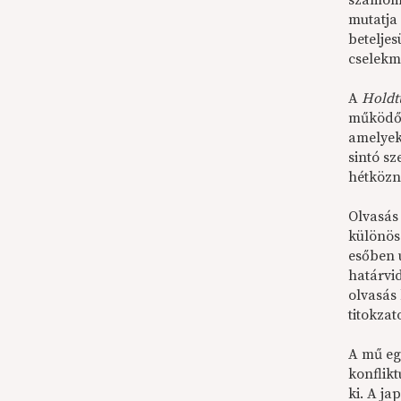
számomra
mutatja
betelje
cselekm
A
Holdt
működő 
amelyek
sintó s
hétközna
Olvasás
különös
esőben 
határvi
olvasás
titokzat
A mű eg
konflik
ki. A j