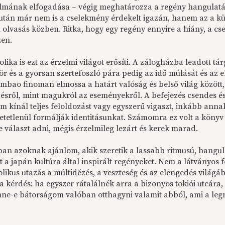
almának elfogadása – végig meghatározza a regény hangulatát
 után már nem is a cselekmény érdekelt igazán, hanem az a kül
olvasás közben. Ritka, hogy egy regény ennyire a hiány, a cs
zen.
lika is ezt az érzelmi világot erősíti. A zálogházba leadott t
ör és a gyorsan szertefoszló pára pedig az idő múlását és az 
mbao finoman elmossa a határt valóság és belső világ között, 
ésről, mint magukról az eseményekről. A befejezés csendes és 
em kínál teljes feloldozást vagy egyszerű vigaszt, inkább ann
hetetlenül formálják identitásunkat. Számomra ez volt a kön
 választ adni, mégis érzelmileg lezárt és kerek marad.
ban azoknak ajánlom, akik szeretik a lassabb ritmusú, hangul
t a japán kultúra által inspirált regényeket. Nem a látványos
likus utazás a múltidézés, a veszteség és az elengedés világá
a kérdés: ha egyszer rátalálnék arra a bizonyos tokiói utcára
enne-e bátorságom valóban otthagyni valamit abból, ami a l