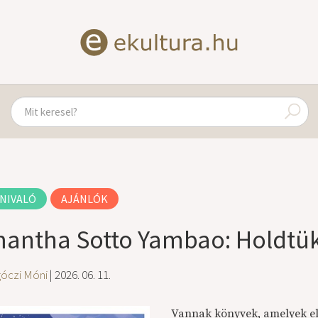
NIVALÓ
AJÁNLÓK
antha Sotto Yambao: Holdtü
góczi Móni
| 2026. 06. 11.
Vannak könyvek, amelyek el