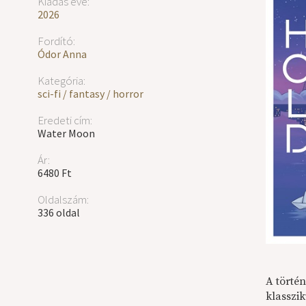
Kiadás éve:
2026
Fordító:
Ódor Anna
Kategória:
sci-fi / fantasy / horror
Eredeti cím:
Water Moon
Ár:
6480 Ft
Oldalszám:
336 oldal
A törté
klasszi