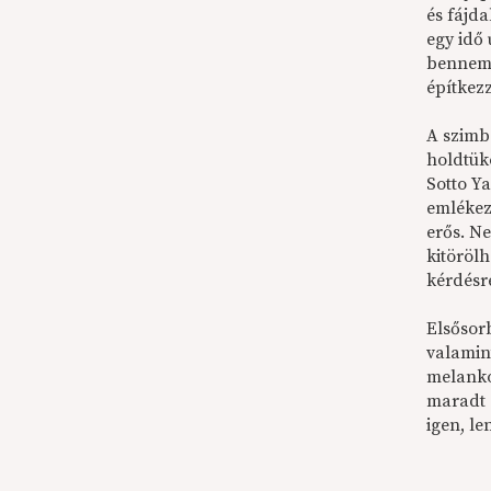
és fájd
egy idő
bennem 
építkez
A szimbo
holdtük
Sotto Ya
emlékez
erős. N
kitöröl
kérdésre
Elsősor
valamin
melanko
maradt 
igen, l