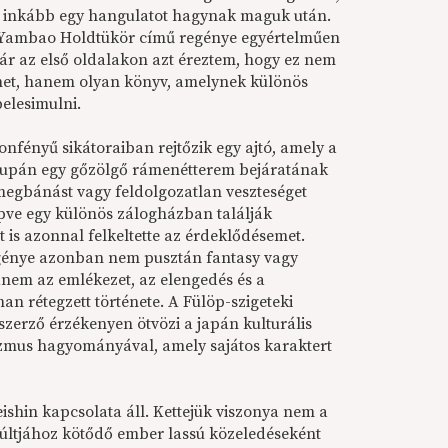
 inkább egy hangulatot hagynak maguk után.
Yambao Holdtükör című regénye egyértelműen
Már az első oldalakon azt éreztem, hogy ez nem
énet, hanem olyan könyv, amelynek különös
belesimulni.
onfényű sikátoraiban rejtőzik egy ajtó, amely a
supán egy gőzölgő rámenétterem bejáratának
 megbánást vagy feldolgozatlan veszteséget
ve egy különös zálogházban találják
 is azonnal felkeltette az érdeklődésemet.
énye azonban nem pusztán fantasy vagy
anem az emlékezet, az elengedés és a
n rétegzett története. A Fülöp-szigeteki
zerző érzékenyen ötvözi a japán kulturális
izmus hagyományával, amely sajátos karaktert
ishin kapcsolata áll. Kettejük viszonya nem a
 múltjához kötődő ember lassú közeledéseként