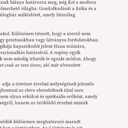
pjának hiánya határozza meg, míg Kei a modern
lmezhető világba. Gondolkodását a fizika és a
 zálogház működését, amely látszólag
akul. Különösen tetszett, hogy a szerző nem
nagy gesztusokban vagy látványos fordulatokban
logikája kapaszkodót jelent Hana számára,
racionalitás határaival. A regény egyik
ak nem mindig írhatók le egzakt módon. Ahogy
 csak az vesz észre, aki már elveszített
adja a történet érzelmi mélységének jelentős
egbontani az eleve elrendeltnek tűnő sors
nem olyan erkölcsi és spirituális erőként, amely
zteségről, hanem az öröklődő érzelmi minták
Közülük különösen meghatározó maradt