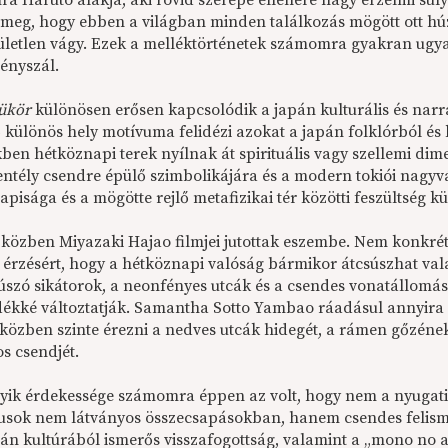
 Harutó alakja, aki rövid szerepe ellenére nagy érzelmi súlyt 
 meg, hogy ebben a világban minden találkozás mögött ott húz
sületlen vágy. Ezek a melléktörténetek számomra gyakran ugya
ényszál.
ükör
különösen erősen kapcsolódik a japán kulturális és narr
különös hely motívuma felidézi azokat a japán folklórból és k
ben hétköznapi terek nyílnak át spirituális vagy szellemi di
zentély csendre épülő szimbolikájára és a modern tokiói nag
pisága és a mögötte rejlő metafizikai tér közötti feszültség k
 közben Miyazaki Hajao filmjei jutottak eszembe. Nem konkré
 érzésért, hogy a hétköznapi valóság bármikor átcsúszhat val
úszó sikátorok, a neonfényes utcák és a csendes vonatállomáso
dékké változtatják. Samantha Sotto Yambao ráadásul annyira ér
 közben szinte érezni a nedves utcák hidegét, a rámen gőzéne
os csendjét.
yik érdekessége számomra éppen az volt, hogy nem a nyugati 
tusok nem látványos összecsapásokban, hanem csendes felis
apán kultúrából ismerős visszafogottság, valamint a „mono n