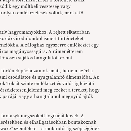
kap a történetben. Az ő története is azt
ódik egy múltbeli veszteség vagy
nolyan emlékezetesek voltak, mint a fő
atív hagyományokhoz. A rejtett sikátorban
ortárs irodalomból ismert történeteket,
menziókba. A zálogház egyszerre emlékeztet egy
yváros magányosságára. A rámenétterem
ülönösen sajátos hangulatot teremt.
t történeti párhuzamok miatt, hanem azért a
ami csodálatos és nyugtalanító dimenzióba. Az
k Tokiót szinte emlékezet és valóság közötti
zékletesen jeleníti meg ezeket a tereket, hogy
k páráját vagy a hangtalanul megnyíló ajtók
fantasyk megszokott logikáját követi. A
merésekben és elhallgatásokban bontakoznak
o aware” szemlélete – a mulandóság szépségének