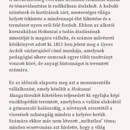
és témaválasztása is radikálisan átalakult. A kabuki-
színészek és kurtizánok zárt, mesterséges világa
helyett tekintete a mindennapi élet lüktetése és a
természet nyers erői felé fordult. Ebben az alkotói
korszakában Hokuszai a tudás átadásának
misszióját is magára vállalta, és számos művészeti
kézikönyvet adott ki. 1812-ben jelent meg a
Gyors
leckék vázlatrajzból
című munkája, amelynek
pedagógiai sikere nemcsak egyre több tanítványt
vonzott köré, de anyagi biztonságot is teremtett
számára.
Ez az időszak alapozta meg azt a monumentális
vállalkozást, amely később a
Hokuszai
Manga
tizenkét kötetében teljesedett ki: egyfajta képi
enciklopédiát teremtett, amelyben a vallási alakoktól
a grimaszoló halászokig, a növények erezetétől a
vízesések zuhatagáig minden a helyére került.
Számára ekkor már nem létezett „méltatlan” téma;
minden ecsetvonása azt hirdette, hogy a világ