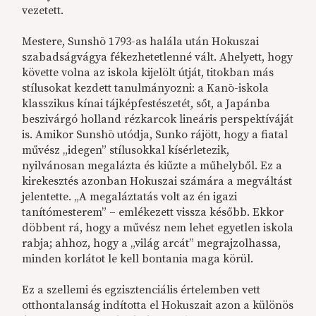
vezetett.
Mestere, Sunshō 1793-as halála után Hokuszai
szabadságvágya fékezhetetlenné vált. Ahelyett, hogy
követte volna az iskola kijelölt útját, titokban más
stílusokat kezdett tanulmányozni: a Kanō-iskola
klasszikus kínai tájképfestészetét, sőt, a Japánba
beszivárgó holland rézkarcok lineáris perspektíváját
is. Amikor Sunshō utódja, Sunko rájött, hogy a fiatal
művész „idegen” stílusokkal kísérletezik,
nyilvánosan megalázta és kiűzte a műhelyből. Ez a
kirekesztés azonban Hokuszai számára a megváltást
jelentette. „A megaláztatás volt az én igazi
tanítómesterem” – emlékezett vissza később. Ekkor
döbbent rá, hogy a művész nem lehet egyetlen iskola
rabja; ahhoz, hogy a „világ arcát” megrajzolhassa,
minden korlátot le kell bontania maga körül.
Ez a szellemi és egzisztenciális értelemben vett
otthontalanság indította el Hokuszait azon a különös