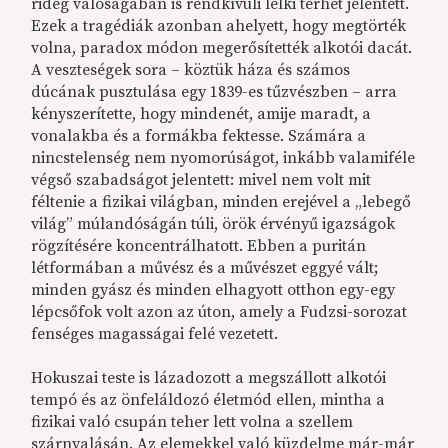
rideg valóságában is rendkívüli lelki terhet jelentett.
Ezek a tragédiák azonban ahelyett, hogy megtörték
volna, paradox módon megerősítették alkotói dacát.
A veszteségek sora – köztük háza és számos
dúcának pusztulása egy 1839-es tűzvészben – arra
kényszerítette, hogy mindenét, amije maradt, a
vonalakba és a formákba fektesse. Számára a
nincstelenség nem nyomorúságot, inkább valamiféle
végső szabadságot jelentett: mivel nem volt mit
féltenie a fizikai világban, minden erejével a „lebegő
világ” múlandóságán túli, örök érvényű igazságok
rögzítésére koncentrálhatott. Ebben a puritán
létformában a művész és a művészet eggyé vált;
minden gyász és minden elhagyott otthon egy-egy
lépcsőfok volt azon az úton, amely a Fudzsi-sorozat
fenséges magasságai felé vezetett.
Hokuszai teste is lázadozott a megszállott alkotói
tempó és az önfeláldozó életmód ellen, mintha a
fizikai való csupán teher lett volna a szellem
szárnyalásán. Az elemekkel való küzdelme már-már