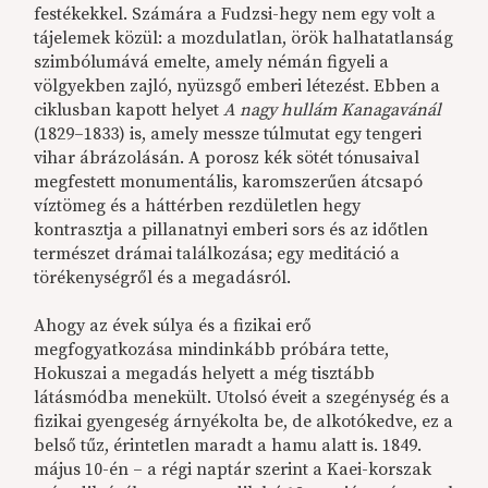
festékekkel. Számára a Fudzsi-hegy nem egy volt a
tájelemek közül: a mozdulatlan, örök halhatatlanság
szimbólumává emelte, amely némán figyeli a
völgyekben zajló, nyüzsgő emberi létezést. Ebben a
ciklusban kapott helyet
A nagy hullám Kanagavánál
(1829–1833) is, amely messze túlmutat egy tengeri
vihar ábrázolásán. A porosz kék sötét tónusaival
megfestett monumentális, karomszerűen átcsapó
víztömeg és a háttérben rezdületlen hegy
kontrasztja a pillanatnyi emberi sors és az időtlen
természet drámai találkozása; egy meditáció a
törékenységről és a megadásról.
Ahogy az évek súlya és a fizikai erő
megfogyatkozása mindinkább próbára tette,
Hokuszai a megadás helyett a még tisztább
látásmódba menekült. Utolsó éveit a szegénység és a
fizikai gyengeség árnyékolta be, de alkotókedve, ez a
belső tűz, érintetlen maradt a hamu alatt is. 1849.
május 10-én – a régi naptár szerint a Kaei-korszak