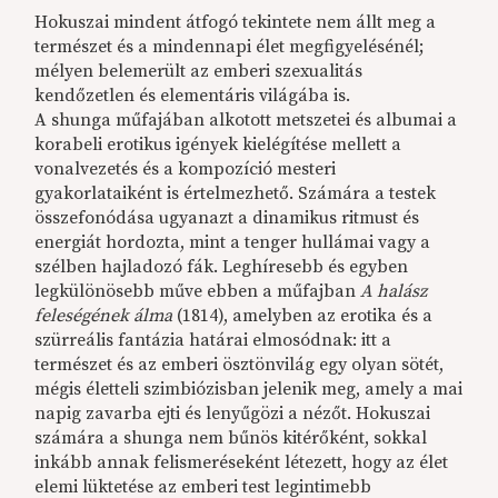
Hokuszai mindent átfogó tekintete nem állt meg a
természet és a mindennapi élet megfigyelésénél;
mélyen belemerült az emberi szexualitás
kendőzetlen és elementáris világába is.
A shunga műfajában alkotott metszetei és albumai a
korabeli erotikus igények kielégítése mellett a
vonalvezetés és a kompozíció mesteri
gyakorlataiként is értelmezhető. Számára a testek
összefonódása ugyanazt a dinamikus ritmust és
energiát hordozta, mint a tenger hullámai vagy a
szélben hajladozó fák. Leghíresebb és egyben
legkülönösebb műve ebben a műfajban
A halász
feleségének álma
(1814), amelyben az erotika és a
szürreális fantázia határai elmosódnak: itt a
természet és az emberi ösztönvilág egy olyan sötét,
mégis életteli szimbiózisban jelenik meg, amely a mai
napig zavarba ejti és lenyűgözi a nézőt. Hokuszai
számára a shunga nem bűnös kitérőként, sokkal
inkább annak felismeréseként létezett, hogy az élet
elemi lüktetése az emberi test legintimebb