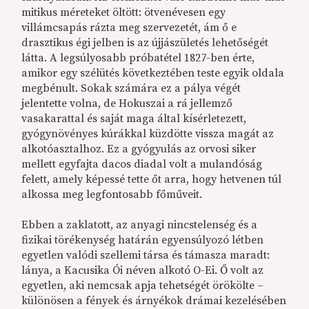
mitikus méreteket öltött: ötvenévesen egy
villámcsapás rázta meg szervezetét, ám ő e
drasztikus égi jelben is az újjászületés lehetőségét
látta. A legsúlyosabb próbatétel 1827-ben érte,
amikor egy szélütés következtében teste egyik oldala
megbénult. Sokak számára ez a pálya végét
jelentette volna, de Hokuszai a rá jellemző
vasakarattal és saját maga által kísérletezett,
gyógynövényes kúrákkal küzdötte vissza magát az
alkotóasztalhoz. Ez a gyógyulás az orvosi siker
mellett egyfajta dacos diadal volt a mulandóság
felett, amely képessé tette őt arra, hogy hetvenen túl
alkossa meg legfontosabb főműveit.
Ebben a zaklatott, az anyagi nincstelenség és a
fizikai törékenység határán egyensúlyozó létben
egyetlen valódi szellemi társa és támasza maradt:
lánya, a Kacusika Ói néven alkotó O-Ei. Ő volt az
egyetlen, aki nemcsak apja tehetségét örökölte –
különösen a fények és árnyékok drámai kezelésében