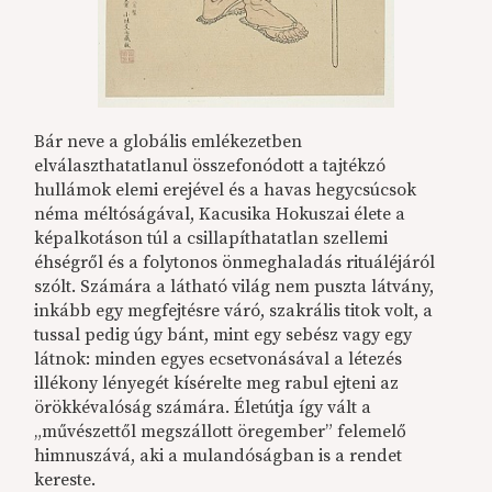
Bár neve a globális emlékezetben
elválaszthatatlanul összefonódott a tajtékzó
hullámok elemi erejével és a havas hegycsúcsok
néma méltóságával, Kacusika Hokuszai élete a
képalkotáson túl a csillapíthatatlan szellemi
éhségről és a folytonos önmeghaladás rituáléjáról
szólt. Számára a látható világ nem puszta látvány,
inkább egy megfejtésre váró, szakrális titok volt, a
tussal pedig úgy bánt, mint egy sebész vagy egy
látnok: minden egyes ecsetvonásával a létezés
illékony lényegét kísérelte meg rabul ejteni az
örökkévalóság számára. Életútja így vált a
„művészettől megszállott öregember” felemelő
himnuszává, aki a mulandóságban is a rendet
kereste.