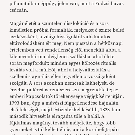
pillanataiban éppúgy jelen van, mint a Fudzsi havas
csúcsán.
Magánéletét a szüntelen diszlokáció és a sors
kíméletlen próbái formálták, melyeket ő szinte belső
aszkézisként, a világi hívságoktól való tudatos
eltávolodásként élt meg. Nem pusztán a hétköznapi
értelemben vett rendetlenség elől menekült abba a
kilencvenhárom ideiglenes szállásba, ahol élete
során megfordult: minden egyes költözés rituális
leválás volt a múltról, ahol a helyváltoztatás a
szellemi stagnálás elleni egyetlen orvosságaként
szolgált. A sors azonban nemcsak lakhelyeit, de
érzelmi pilléreit is rendszeresen megrendítette; az
emberi kapcsolatok törékenysége végigkísérte útján.
1793-ban, épp a művészi függetlenedése hajnalán
első feleségét, majd évtizedekkel később, 1828-ban
második hitvesét is elragadta tőle a halál. A
fájdalmas magányt tovább mélyítette, hogy több
gyermekét is túl kellett élnie, ami a korabeli Japán