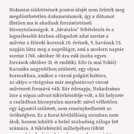
Hokuszai születésének pontos idejét nem őrizték meg
megdönthetetlen dokumentumok, így a dátumot
illetően ma is akadnak forrástörténeti
bizonytalanságok. A „hivatalos” feltételezés és a
legszélesebb körben elfogadott adat szerint a
művész a Hóreki-korszak 10. évének, 9. havának 23.
napján látta meg a napvilágot, ami a modern naptár
szerint 1760. október 30-ára esik (noha egyes
források október 31-ét említik). Edo (a mai Tokió)
Kacusika negyedében született, egy olyan
korszakban, amikor a városi polgári kultúra,
az ukiyo-e virágzása már meghatározó városi
művészeti formává vált. Bár édesapja, Nakadzsima
Isze a sógun udvari tükörkészítője volt, a fiú helyzete
a családban bizonytalan maradt: mivel vélhetően
egy ágyastól született, nem reménykedhetett az
örökségben. Ez a korai kívülállóság azonban nem
átok, hanem inkább a belső szabadság záloga lett
számára. A tükörkészítő műhelyében töltött