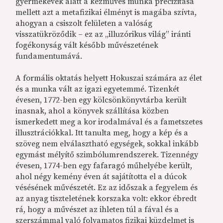
gyermekévek alatt a kézműves munka precizitása
mellett azt a metafizikai élményt is magába szívta,
ahogyan a csiszolt felületen a valóság
visszatükröződik – ez az „illuzórikus világ” iránti
fogékonyság vált később művészetének
fundamentumává.
A formális oktatás helyett Hokuszai számára az élet
és a munka vált az igazi egyetemmé. Tizenkét
évesen, 1772-ben egy kölcsönkönyvtárba került
inasnak, ahol a könyvek szállítása közben
ismerkedett meg a kor irodalmával és a fametszetes
illusztrációkkal. Itt tanulta meg, hogy a kép és a
szöveg nem elválasztható egységek, sokkal inkább
egymást mélyítő szimbólumrendszerek. Tizennégy
évesen, 1774-ben egy fafaragó műhelyébe került,
ahol négy kemény éven át sajátította el a dúcok
vésésének művészetét. Ez az időszak a fegyelem és
az anyag tiszteletének korszaka volt: ekkor ébredt
rá, hogy a művészet az ihleten túl a fával és a
szerszámmal való folyamatos fizikai küzdelmet is