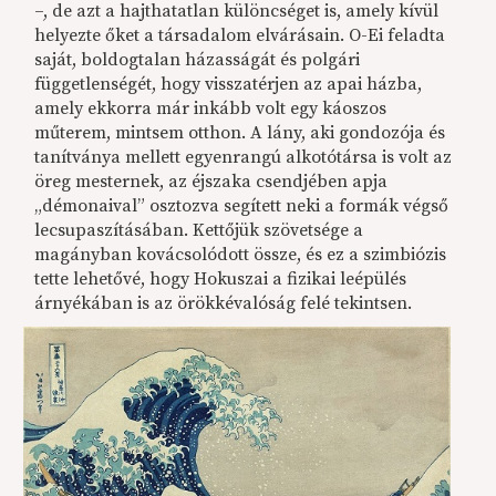
–, de azt a hajthatatlan különcséget is, amely kívül
helyezte őket a társadalom elvárásain. O-Ei feladta
saját, boldogtalan házasságát és polgári
függetlenségét, hogy visszatérjen az apai házba,
amely ekkorra már inkább volt egy káoszos
műterem, mintsem otthon. A lány, aki gondozója és
tanítványa mellett egyenrangú alkotótársa is volt az
öreg mesternek, az éjszaka csendjében apja
„démonaival” osztozva segített neki a formák végső
lecsupaszításában. Kettőjük szövetsége a
magányban kovácsolódott össze, és ez a szimbiózis
tette lehetővé, hogy Hokuszai a fizikai leépülés
árnyékában is az örökkévalóság felé tekintsen.