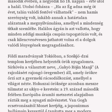
második évében, a negyedik hó 18. napján – érte utol
a halál. Utolsó fohásza – „Ha az Ég adna még öt
évet, talán valódi festővé válhatnék” – nem hamis
szerénység volt, inkább annak a határtalan
alázatnak a megnyilvánulása, amellyel a mindenség
titkait szemlélte. Halálos ágyán is azt vallotta, hogy
minden addigi munkája csupán tapogatózás volt, és
csak kilencvenévesen juthatott volna el a dolgok
valódi lényegének megragadásához.
Földi maradványait Tokióban, a Szeikjó-dzsi
templom kertjében helyezték örök nyugalomra.
Sírkövén a választott neve, „Gakyō Rōjin Manji” (A
rajzolásért rajongó öregember) áll, amely örökre
őrzi azt a gyermeki rácsodálkozást, amellyel a
világot nézte. Hokuszai öröksége azonban messze
túlmutat az ukiyo-e keretein: a 19. század második
felében Európába áramló metszetei alapjaiban
rázták meg a nyugati művészetet. Van Gogh
ecsetvonásaitól Monet kertjéig, a japonizmus
hullámain keresztül ő tanította meg a modern