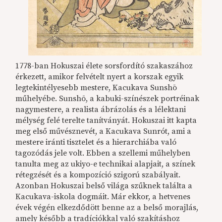
1778-ban Hokuszai élete sorsfordító szakaszához
érkezett, amikor felvételt nyert a korszak egyik
legtekintélyesebb mestere, Kacukava Sunshō
műhelyébe. Sunshō, a kabuki-színészek portréinak
nagymestere, a realista ábrázolás és a lélektani
mélység felé terelte tanítványát. Hokuszai itt kapta
meg első művésznevét, a Kacukava Sunrót, ami a
mestere iránti tisztelet és a hierarchiába való
tagozódás jele volt. Ebben a szellemi műhelyben
tanulta meg az ukiyo-e technikai alapjait, a színek
rétegzését és a kompozíció szigorú szabályait.
Azonban Hokuszai belső világa szűknek találta a
Kacukava-iskola dogmáit. Már ekkor, a hetvenes
évek végén elkezdődött benne az a belső morajlás,
amely később a tradíciókkal való szakításhoz