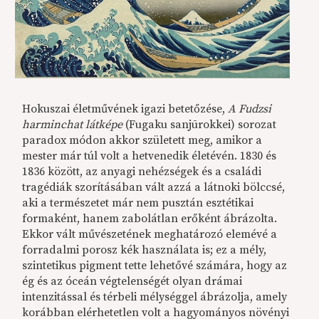
Hokuszai életművének igazi betetőzése,
A Fudzsi
harminchat látképe
(Fugaku sanjūrokkei) sorozat
paradox módon akkor született meg, amikor a
mester már túl volt a hetvenedik életévén. 1830 és
1836 között, az anyagi nehézségek és a családi
tragédiák szorításában vált azzá a látnoki bölccsé,
aki a természetet már nem pusztán esztétikai
formaként, hanem zabolátlan erőként ábrázolta.
Ekkor vált művészetének meghatározó elemévé a
forradalmi porosz kék használata is; ez a mély,
szintetikus pigment tette lehetővé számára, hogy az
ég és az óceán végtelenségét olyan drámai
intenzitással és térbeli mélységgel ábrázolja, amely
korábban elérhetetlen volt a hagyományos növényi