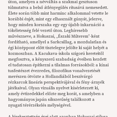
úton, amelyen a névváltás a szakmai gesztuson
túlmutatva a belső átlényegülés rítusává nemesedett.
Élete során több mint harminc alkalommal vetette le
korábbi énjét, mint egy elhasznált gúnyát, jelezve,
hogy minden korszaka egy-egy újabb inkarnáció a
tökéletesség felé vezető úton. Leghíresebb
művészneve, a Hokuszai, „Északi Műterem”-ként
fordítható, amellyel a Sarkcsillag, a mozdulatlan és
égi középpont előtt tisztelegve jelölte ki saját helyét a
kozmoszban. A Kacukava-iskola szigorú kereteitől
megfosztva, a kényszerű szabadság éveiben kezdett
el tudatosan építkezni a tilalmas forrásokból: a kínai
tusfestészet évezredes, filozofikus vonalvezetését
merészen ötvözte a Hollandiából beszivárgó
rézkarcok lineáris perspektívájával és fény-árnyék
játékaival. Olyan vizuális nyelvet kísérletezett ki,
amely évtizedekkel előzte meg korát, s amelyben a
hagyományos japán síkszerűség találkozott a
nyugati térérzékelés mélységével.
A kirekesztettség évei alatt azonban Hokuszai stílusa