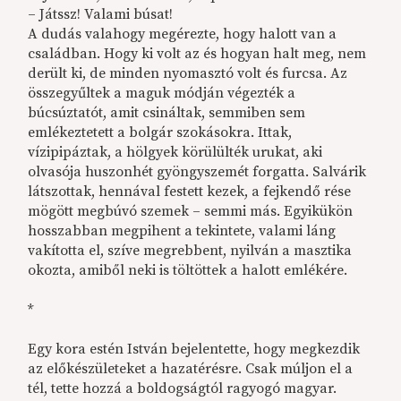
– Játssz! Valami búsat!
A dudás valahogy megérezte, hogy halott van a
családban. Hogy ki volt az és hogyan halt meg, nem
derült ki, de minden nyomasztó volt és furcsa. Az
összegyűltek a maguk módján végezték a
búcsúztatót, amit csináltak, semmiben sem
emlékeztetett a bolgár szokásokra. Ittak,
vízipipáztak, a hölgyek körülülték urukat, aki
olvasója huszonhét gyöngyszemét forgatta. Salvárik
látszottak, hennával festett kezek, a fejkendő rése
mögött megbúvó szemek – semmi más. Egyikükön
hosszabban megpihent a tekintete, valami láng
vakította el, szíve megrebbent, nyilván a masztika
okozta, amiből neki is töltöttek a halott emlékére.
*
Egy kora estén István bejelentette, hogy megkezdik
az előkészületeket a hazatérésre. Csak múljon el a
tél, tette hozzá a boldogságtól ragyogó magyar.