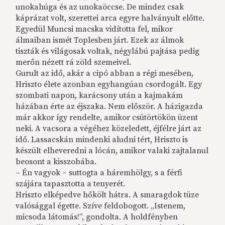
unokahúga és az unokaöccse. De mindez csak
káprázat volt, szerettei arca egyre halványult előtte.
Egyedül Muncsi macska vidította fel, mikor
álmaiban ismét Toplesben járt. Ezek az álmok
tiszták és világosak voltak, négylábú pajtása pedig
merőn nézett rá zöld szemeivel.
Gurult az idő, akár a cipó abban a régi mesében,
Hriszto élete azonban egyhangúan csordogált. Egy
szombati napon, karácsony után a kajmakám
házában érte az éjszaka. Nem először. A házigazda
már akkor így rendelte, amikor csütörtökön üzent
neki. A vacsora a végéhez közeledett, éjfélre járt az
idő. Lassacskán mindenki aludni tért, Hriszto is
készült elheveredni a lócán, amikor valaki zajtalanul
beosont a kisszobába.
– Én vagyok – suttogta a háremhölgy, s a férfi
szájára tapasztotta a tenyerét.
Hriszto elképedve hőkölt hátra. A smaragdok tüze
valósággal égette. Szíve feldobogott. „Istenem,
micsoda látomás!”, gondolta. A holdfényben