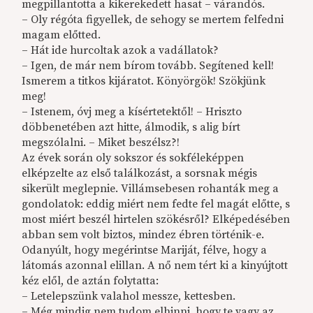
megpillantotta a kikerekedett hasat – várandós.
– Oly régóta figyellek, de sehogy se mertem felfedni
magam előtted.
– Hát ide hurcoltak azok a vadállatok?
– Igen, de már nem bírom tovább. Segítened kell!
Ismerem a titkos kijáratot. Könyörgök! Szökjünk
meg!
– Istenem, óvj meg a kísértetektől! – Hriszto
döbbenetében azt hitte, álmodik, s alig bírt
megszólalni. – Miket beszélsz?!
Az évek során oly sokszor és sokféleképpen
elképzelte az első találkozást, a sorsnak mégis
sikerült meglepnie. Villámsebesen rohanták meg a
gondolatok: eddig miért nem fedte fel magát előtte, s
most miért beszél hirtelen szökésről? Elképedésében
abban sem volt biztos, mindez ébren történik-e.
Odanyúlt, hogy megérintse Mariját, félve, hogy a
látomás azonnal elillan. A nő nem tért ki a kinyújtott
kéz elől, de aztán folytatta:
– Letelepszünk valahol messze, kettesben.
– Még mindig nem tudom elhinni, hogy te vagy az.