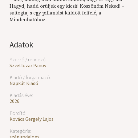
Hagyd, hadd örüljek egy kicsit! Köszönöm Neked! –
suttogta, s egy pillantást küldött felfelé, a
Mindenhatóhoz.
Adatok
Szerző / rendező:
Szvetlozar Panov
Kiadó / forgalmazó:
Napkút Kiadó
Kiadás éve:
2026
Fordító:
Kovács Gergely Lajos
Kategória:
szépirodalom