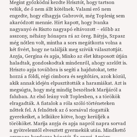
Megint győzködni kezdte Hrisztót, hogy tartson
velük, de ő nem állt kötélnek. Valami erő nem
engedte, hogy elhagyja Gabrovót, még Toplesig sem
akaródzott mennie. Hírt kapott, hogy Ivanka
nagyanyó és Riszto nagyapó eltávozott – előbb az
asszony, néhány hónapra rá az öreg. Bátyja, Szpasz
még nőtlen volt, mintha a sors megátkozta volna a
két fivért, hogy ne találják meg szívük választottját.
Anyja, Gergina és apja, Minko az élet kitaposott útján
haladtak, gondoskodtak mindenről, ahogy azelőtt is.
Hriszto apja továbbra is segíti a hajdutokat, tette
hozzá a földi, régi cimbora és segítőtárs, azok közül,
akik annak idején elpusztították a haramiákat. Azt is
megsúgta, hogy még mindig beszélnek Marijáról a
faluban. Az első leány volt Toplesben, s a törökök
elragadták. A fiatalok a róla szóló történeteken
nőttek fel. A felnőttek az ő sorsával riogatták
gyerekeiket, a lelkükre kötve, hogy kerüljék a
törököket. Marija anyja és apja napról napra sorvad
a gyötrelemtől elvesztett gyermekük után. Mindkettő
egymaga hordozza bánatát. És ennyi. Amúgy