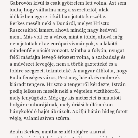
Gabrovón kívül is csak gyötrelem lett volna. Azt sem
tudta, hogy válhatna meg a szeretteitől, akik
időközben egyre ritkábban jutottak eszébe.
Berkes mesélt neki a Dunáról, melyet Hriszto
Ruszcsukból ismert, ahová mindig nagy kedvvel
ment. Más volt ez a város, mint a többi, ahová még
nem jutottak el az európai vívmányok, s a kikötő
mindenféle nációt vonzott. Mintha a folyón, nyugat
felől másfajta levegő érkezett volna, a szabadság és
a művészet levegője, nem a török gaztetteké és a
földre szegezett tekinteteké. A magyar állította, hogy
Buda fenséges város, Pest meg házak és emberek
kiáradt tengere. Hriszto a tengerről kérdezte, István
pedig lelkesen mesélt neki a végtelen víztükörről,
mely lenyűgözte. Még egy kis metszetet is mutatott
bolgár cimborájának, mely óriási hullámokon
hánykolódó hajót ábrázolt. Az ifjú hátán hideg futott
végig, valami szíven szúrta.
Aztán Berkes, mintha szülőföldjére akarná