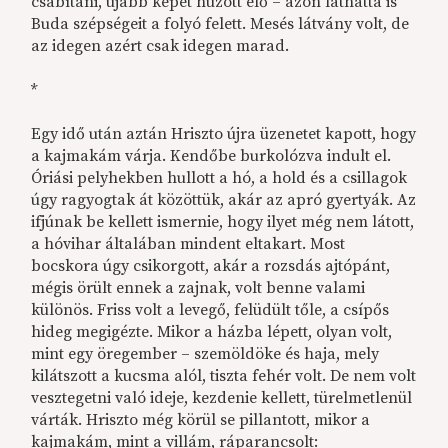
csábítani, újabb képet húzott elő – azon láthatta is
Buda szépségeit a folyó felett. Mesés látvány volt, de
az idegen azért csak idegen marad.
*
Egy idő után aztán Hriszto újra üzenetet kapott, hogy
a kajmakám várja. Kendőbe burkolózva indult el.
Óriási pelyhekben hullott a hó, a hold és a csillagok
úgy ragyogtak át közöttük, akár az apró gyertyák. Az
ifjúnak be kellett ismernie, hogy ilyet még nem látott,
a hóvihar általában mindent eltakart. Most
bocskora úgy csikorgott, akár a rozsdás ajtópánt,
mégis örült ennek a zajnak, volt benne valami
különös. Friss volt a levegő, felüdült tőle, a csípős
hideg megigézte. Mikor a házba lépett, olyan volt,
mint egy öregember – szemöldöke és haja, mely
kilátszott a kucsma alól, tiszta fehér volt. De nem volt
vesztegetni való ideje, kezdenie kellett, türelmetlenül
várták. Hriszto még körül se pillantott, mikor a
kajmakám, mint a villám, ráparancsolt: