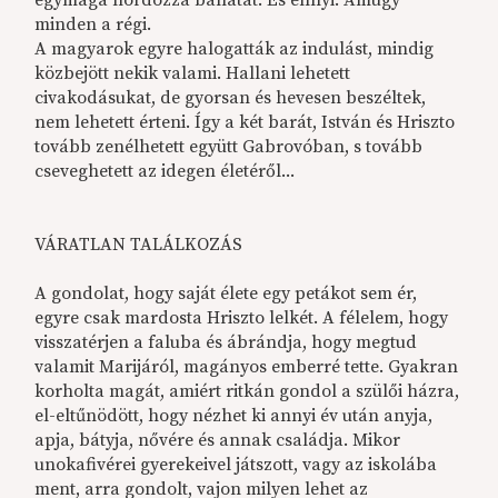
minden a régi.
A magyarok egyre halogatták az indulást, mindig
közbejött nekik valami. Hallani lehetett
civakodásukat, de gyorsan és hevesen beszéltek,
nem lehetett érteni. Így a két barát, István és Hriszto
tovább zenélhetett együtt Gabrovóban, s tovább
cseveghetett az idegen életéről...
VÁRATLAN TALÁLKOZÁS
A gondolat, hogy saját élete egy petákot sem ér,
egyre csak mardosta Hriszto lelkét. A félelem, hogy
visszatérjen a faluba és ábrándja, hogy megtud
valamit Marijáról, magányos emberré tette. Gyakran
korholta magát, amiért ritkán gondol a szülői házra,
el-eltűnödött, hogy nézhet ki annyi év után anyja,
apja, bátyja, nővére és annak családja. Mikor
unokafivérei gyerekeivel játszott, vagy az iskolába
ment, arra gondolt, vajon milyen lehet az