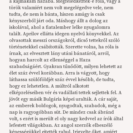
a kajmakám házába. Megfeledkeztek-e róla, vagy a
török valamiért nem volt megelégedve vele, nem
tudta, de nem is bánta, hiszen amúgy is csak
kényszerből járt oda. Máshogy állt a dolog az
iskolával, ahol a fiatalember lelke nyugalomra
talált. Aprilov ellátta idegen nyelvű könyvekkel. Az
olvasottak messzi országokról, dicső tettekről szóló
történetekkel csábították. Szerette volna, ha róla is
írnak, az elvesztett lány utáni bánatáról, arról,
hogyan harcolt az ellenséggel a Haza
szabadságáért. Gyakran tűnődött, milyen lehetett az
élet száz évvel korábban. Arra is vágyott, hogy
láthassa szülőföldjét száz évvel később, de tudta,
hogy ez lehetetlen. A múltról alkotott
elképzeléseiben vér és vadállati tettek sejlettek fel. A
jövőt egy másik Bulgária képei uralták. A cár saját,
az emberek boldogok, nyugodtak, szabadok, még a
nap is ragyogóbban süt. De mindez csak ábránd
volt, s ezért is merült el oly nagy kedvvel az írók által
lefestett világokban. Az angol szerzők elbeszélő
képességükkel ejtették rabul. Irigyelte őket, amiért