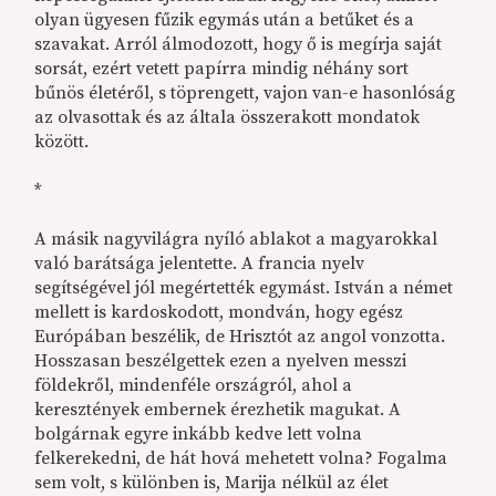
olyan ügyesen fűzik egymás után a betűket és a
szavakat. Arról álmodozott, hogy ő is megírja saját
sorsát, ezért vetett papírra mindig néhány sort
bűnös életéről, s töprengett, vajon van-e hasonlóság
az olvasottak és az általa összerakott mondatok
között.
*
A másik nagyvilágra nyíló ablakot a magyarokkal
való barátsága jelentette. A francia nyelv
segítségével jól megértették egymást. István a német
mellett is kardoskodott, mondván, hogy egész
Európában beszélik, de Hrisztót az angol vonzotta.
Hosszasan beszélgettek ezen a nyelven messzi
földekről, mindenféle országról, ahol a
keresztények embernek érezhetik magukat. A
bolgárnak egyre inkább kedve lett volna
felkerekedni, de hát hová mehetett volna? Fogalma
sem volt, s különben is, Marija nélkül az élet