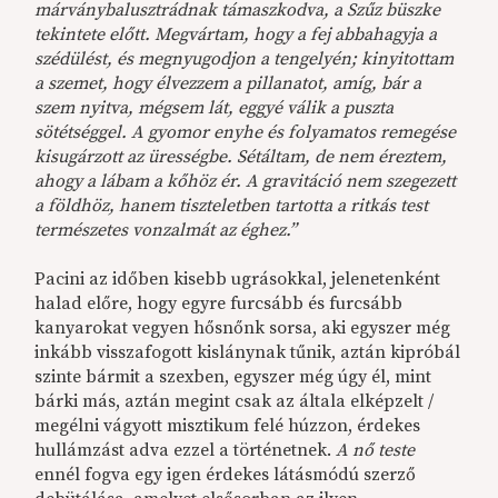
márványbalusztrádnak támaszkodva, a Szűz büszke
tekintete előtt. Megvártam, hogy a fej abbahagyja a
szédülést, és megnyugodjon a tengelyén; kinyitottam
a szemet, hogy élvezzem a pillanatot, amíg, bár a
szem nyitva, mégsem lát, eggyé válik a puszta
sötétséggel. A gyomor enyhe és folyamatos remegése
kisugárzott az ürességbe. Sétáltam, de nem éreztem,
ahogy a lábam a kőhöz ér. A gravitáció nem szegezett
a földhöz, hanem tiszteletben tartotta a ritkás test
természetes vonzalmát az éghez.”
Pacini az időben kisebb ugrásokkal, jelenetenként
halad előre, hogy egyre furcsább és furcsább
kanyarokat vegyen hősnőnk sorsa, aki egyszer még
inkább visszafogott kislánynak tűnik, aztán kipróbál
szinte bármit a szexben, egyszer még úgy él, mint
bárki más, aztán megint csak az általa elképzelt /
megélni vágyott misztikum felé húzzon, érdekes
hullámzást adva ezzel a történetnek.
A nő teste
ennél fogva egy igen érdekes látásmódú szerző