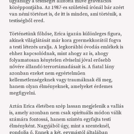
ugyanúgy a testiséget állította műve gravitációs
középpontjába. Az 1987-es születésű írónál bár azért
van némi történet is, de itt is minden, ami történik, a
testiségből ered.
Történetünk főhőse, Erica igazán különleges figura,
akinek világlátását már kora gyermekkorától fogva
a testi létezés uralja. A legkorábbi óvodás emlékek is
ehhez kapcsolódnak, mint ahogy az is, ahogy
folyamatosan kénytelen elviselni jóval erősebb
nővére állandó terrortámadásait is. A fiatal lány
azonban ezeket nem egyértelműen
kellemetlenségeknek vagy traumáknak éli meg,
hanem olyan élményeknek, amelyeket érdemes
megfigyelni.
Aztán Erica életében szép lassan megjelenik a vallás
is, amely azonban nem csak spirituális módon válik
számára fontossá, hanem szintén egyfajta testi
élményként. Nagyjából úgy, mint a szenteknél,
gondolja ő. Ennek a két, egymástól általában