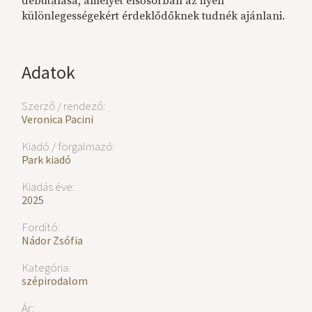
debütálása, amelyet elsősorban az ilyen
különlegességekért érdeklődőknek tudnék ajánlani.
Adatok
Szerző / rendező:
Veronica Pacini
Kiadó / forgalmazó:
Park kiadó
Kiadás éve:
2025
Fordító:
Nádor Zsófia
Kategória:
szépirodalom
Ár: