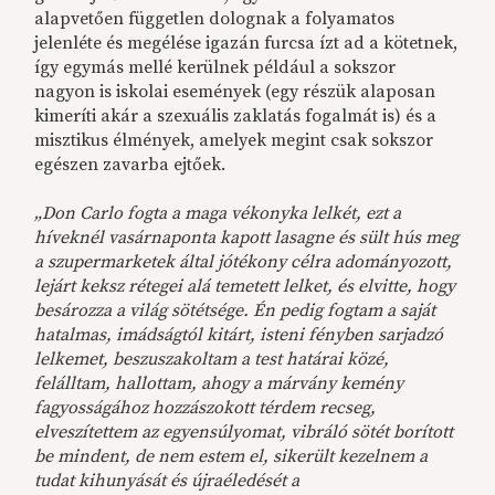
alapvetően független dolognak a folyamatos
jelenléte és megélése igazán furcsa ízt ad a kötetnek,
így egymás mellé kerülnek például a sokszor
nagyon is iskolai események (egy részük alaposan
kimeríti akár a szexuális zaklatás fogalmát is) és a
misztikus élmények, amelyek megint csak sokszor
egészen zavarba ejtőek.
„Don Carlo fogta a maga vékonyka lelkét, ezt a
híveknél vasárnaponta kapott lasagne és sült hús meg
a szupermarketek által jótékony célra adományozott,
lejárt keksz rétegei alá temetett lelket, és elvitte, hogy
besározza a világ sötétsége. Én pedig fogtam a saját
hatalmas, imádságtól kitárt, isteni fényben sarjadzó
lelkemet, beszuszakoltam a test határai közé,
felálltam, hallottam, ahogy a márvány kemény
fagyosságához hozzászokott térdem recseg,
elveszítettem az egyensúlyomat, vibráló sötét borított
be mindent, de nem estem el, sikerült kezelnem a
tudat kihunyását és újraéledését a