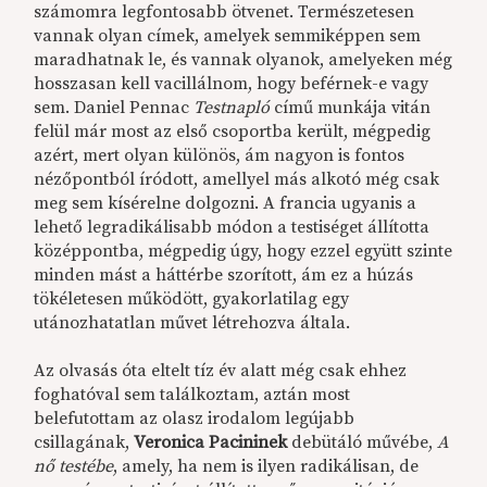
számomra legfontosabb ötvenet. Természetesen
vannak olyan címek, amelyek semmiképpen sem
maradhatnak le, és vannak olyanok, amelyeken még
hosszasan kell vacillálnom, hogy beférnek-e vagy
sem. Daniel Pennac
Testnapló
című munkája vitán
felül már most az első csoportba került, mégpedig
azért, mert olyan különös, ám nagyon is fontos
nézőpontból íródott, amellyel más alkotó még csak
meg sem kísérelne dolgozni. A francia ugyanis a
lehető legradikálisabb módon a testiséget állította
középpontba, mégpedig úgy, hogy ezzel együtt szinte
minden mást a háttérbe szorított, ám ez a húzás
tökéletesen működött, gyakorlatilag egy
utánozhatatlan művet létrehozva általa.
Az olvasás óta eltelt tíz év alatt még csak ehhez
foghatóval sem találkoztam, aztán most
belefutottam az olasz irodalom legújabb
csillagának,
Veronica
Pacininek
debütáló művébe,
A
nő
testébe
, amely, ha nem is ilyen radikálisan, de