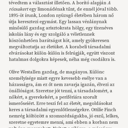
tévedtem a választást illetően. A borító alapján
A
rózsakert
egy limonádénak tűnt, de ennél jóval több.
1895-öt írunk, London nyüzsgő életében három nő
útja keresztezi egymást. Egy lassan vénlánynak
minősülő gazdag arisztokrata hölgy, egy tizenéves
iskolás lány és egy szolgáló a véletlennek
köszönhetően barátságot köt, amely gyökeresen
megváltoztatja az életüket. A korabeli társadalmi
elvárásokat külön-külön is felrúgják, együtt viszont
hatalmas dolgokra képesek, néha még csodákra is.
Olive Westallen gazdag, de magányos. Különc
személyisége miatt egyre kevesebb esélye van a
házasságra, ám ez őt nem zavarja igazán, élvezi az
önállóságot. Szeretne jót tenni, a társadalomért, a
nőkért, a gyerekekért, a perifériára szorult
ismerőseiért. Erre teszi fel az életét, megoldásokat
keres a társadalmi egyenlőtlenségekre. Ottilie Finch
nemrég költözött a szomszédságukba, jó eszű, lelkes,
szeretne egyetemre menni, ami ebben a korban nem