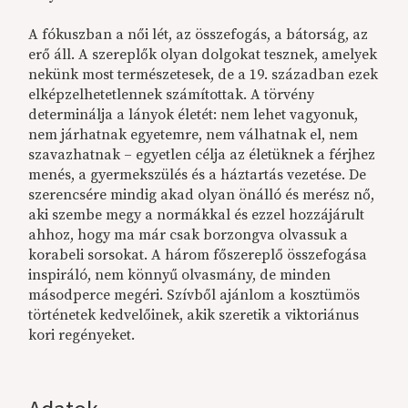
A fókuszban a női lét, az összefogás, a bátorság, az
erő áll. A szereplők olyan dolgokat tesznek, amelyek
nekünk most természetesek, de a 19. században ezek
elképzelhetetlennek számítottak. A törvény
determinálja a lányok életét: nem lehet vagyonuk,
nem járhatnak egyetemre, nem válhatnak el, nem
szavazhatnak – egyetlen célja az életüknek a férjhez
menés, a gyermekszülés és a háztartás vezetése. De
szerencsére mindig akad olyan önálló és merész nő,
aki szembe megy a normákkal és ezzel hozzájárult
ahhoz, hogy ma már csak borzongva olvassuk a
korabeli sorsokat. A három főszereplő összefogása
inspiráló, nem könnyű olvasmány, de minden
másodperce megéri. Szívből ajánlom a kosztümös
történetek kedvelőinek, akik szeretik a viktoriánus
kori regényeket.