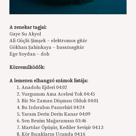
A zenekar tagjai:
Gaye Su Akyol
Ali Güçlü Şimşek – elektromos gitár
Gökhan Şahinkaya – basszusgitár
Ege Soydan – dob
Közreműködők:
A lemezen elhangzó számok listája:
Anadolu Ejderi 04:02
Vurgunum Ama Acelesi Yok 04:45
Biz Ne Zaman Düşman Olduk 04:01
Bu Izdırabın Panzehiri 04:24
Yaram Derin Derin Kanar 04:09
Sen Benim Mağaramsın 03:46
Martılar Öpüşür, Kediler Sevişir 04:13
Kör Bıçakların Ucunda 04:16