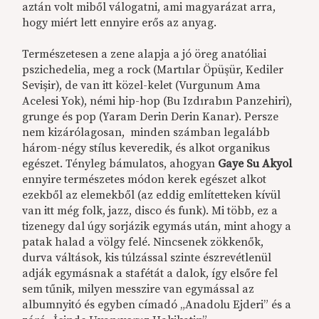
aztán volt miből válogatni, ami magyarázat arra,
hogy miért lett ennyire erős az anyag.
Természetesen a zene alapja a jó öreg anatóliai
pszichedelia, meg a rock (Martılar Öpüşür, Kediler
Sevişir), de van itt közel-kelet (Vurgunum Ama
Acelesi Yok), némi hip-hop (Bu Izdırabın Panzehiri),
grunge és pop (Yaram Derin Derin Kanar). Persze
nem kizárólagosan, minden számban legalább
három-négy stílus keveredik, és alkot organikus
egészet. Tényleg bámulatos, ahogyan
Gaye Su Akyol
ennyire természetes módon kerek egészet alkot
ezekből az elemekből (az eddig említetteken kívül
van itt még folk, jazz, disco és funk). Mi több, ez a
tizenegy dal úgy sorjázik egymás után, mint ahogy a
patak halad a völgy felé. Nincsenek zökkenők,
durva váltások, kis túlzással szinte észrevétlenül
adják egymásnak a stafétát a dalok, így elsőre fel
sem tűnik, milyen messzire van egymással az
albumnyitó és egyben címadó „Anadolu Ejderi” és a