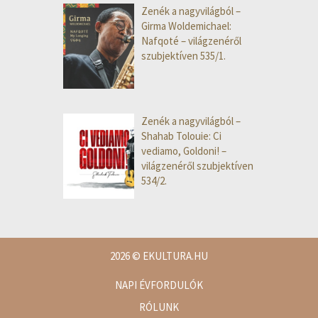
Zenék a nagyvilágból –
Girma Woldemichael:
Nafqoté – világzenéről
szubjektíven 535/1.
Zenék a nagyvilágból –
Shahab Tolouie: Ci
vediamo, Goldoni! –
világzenéről szubjektíven
534/2.
2026
© EKULTURA.HU
NAPI ÉVFORDULÓK
RÓLUNK