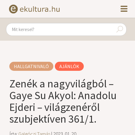
HALLGATNIVALÓ
AJÁNLÓK
Zenék a nagyvilágból –
Gaye Su Akyol: Anadolu
Ejderi – világzenéről
szubjektíven 361/1.
Írta:
Galgóczi Tamás
| 2023. 01. 20.