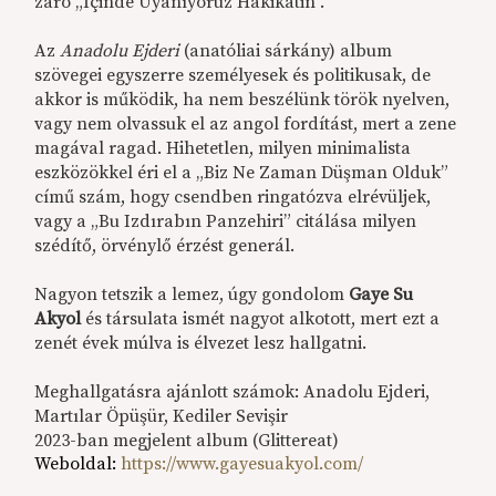
záró „İçinde Uyanıyoruz Hakikatin”.
Az
Anadolu Ejderi
(anatóliai sárkány) album
szövegei egyszerre személyesek és politikusak, de
akkor is működik, ha nem beszélünk török nyelven,
vagy nem olvassuk el az angol fordítást, mert a zene
magával ragad. Hihetetlen, milyen minimalista
eszközökkel éri el a „Biz Ne Zaman Düşman Olduk”
című szám, hogy csendben ringatózva elrévüljek,
vagy a „Bu Izdırabın Panzehiri” citálása milyen
szédítő, örvénylő érzést generál.
Nagyon tetszik a lemez, úgy gondolom
Gaye Su
Akyol
és társulata ismét nagyot alkotott, mert ezt a
zenét évek múlva is élvezet lesz hallgatni.
Meghallgatásra ajánlott számok: Anadolu Ejderi,
Martılar Öpüşür, Kediler Sevişir
2023-ban megjelent album (Glittereat)
Weboldal:
https://www.gayesuakyol.com/