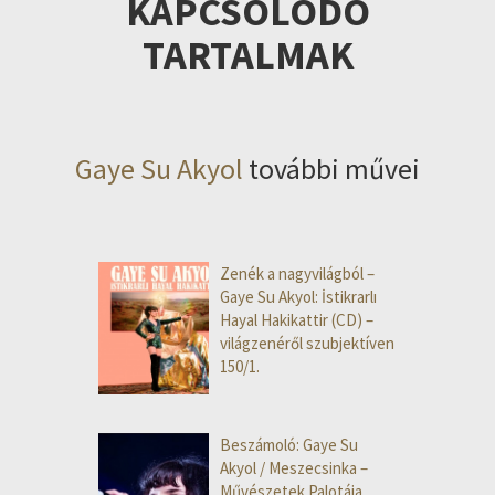
KAPCSOLÓDÓ
TARTALMAK
Gaye Su Akyol
további művei
Zenék a nagyvilágból –
Gaye Su Akyol: İstikrarlı
Hayal Hakikattir (CD) –
világzenéről szubjektíven
150/1.
Beszámoló: Gaye Su
Akyol / Meszecsinka –
Művészetek Palotája,