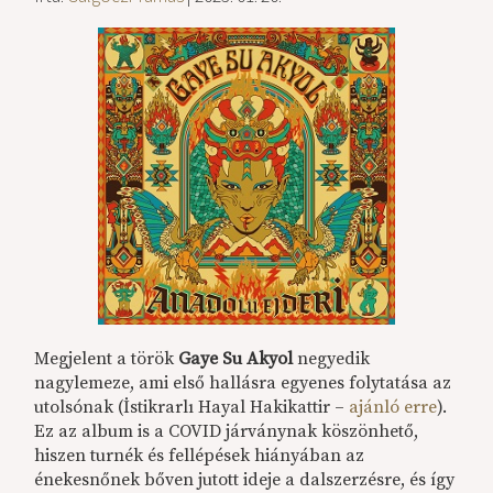
Megjelent a török
Gaye Su Akyol
negyedik
nagylemeze, ami első hallásra egyenes folytatása az
utolsónak (İstikrarlı Hayal Hakikattir –
ajánló erre
).
Ez az album is a COVID járványnak köszönhető,
hiszen turnék és fellépések hiányában az
énekesnőnek bőven jutott ideje a dalszerzésre, és így