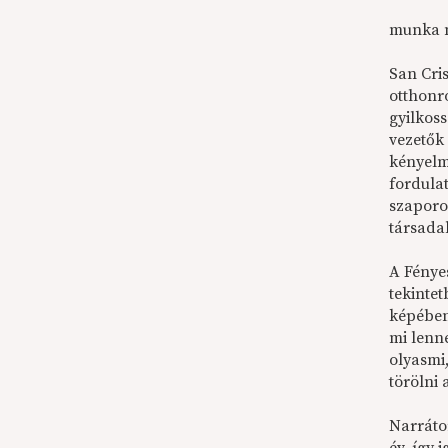
munka me
San Cris
otthonró
gyilkoss
vezetők
kényelm
fordula
szaporo
társada
A Fénye
tekinte
képében
mi lenn
olyasmi
törölni
Narráto