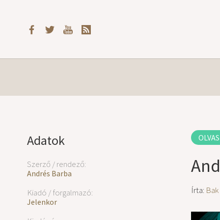
Adatok
OLVAS
And
Szerző / rendező:
Andrés Barba
Írta:
Bak
Kiadó / forgalmazó:
Jelenkor