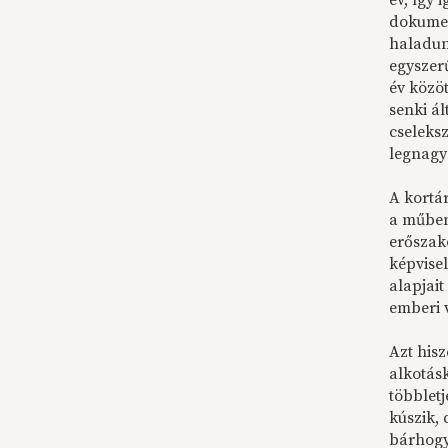
év, így 
dokumen
haladun
egyszer
év közö
senki á
cseleks
legnagyo
A kortá
a műben
erőszak
képvise
alapjai
emberi 
Azt his
alkotásk
többlet
kúszik,
bárhogy