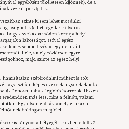
lányával egyébként tökéletesen kijönnek), de a
ak vezetői posztját is.
 évszakban szinte ki sem lehet mozdulni
lag nyugodt is (a heti egy-két külvárosi
igaz, hogy a szokásos módon korrupt helyi
argatják a lakosságot, szóval egész
és kellemes semmittevésbe egy nem várt
ése rondít bele, amely rövidesen egyre
ságokhoz, majd szinte az egész helyi
 hamisítatlan szépirodalmi műként is sok
an vérfagyasztóan képes ezeknek a gyerekeknek a
betűs Gonoszt, mint a legjobb horrorok. Hiszen
 eredendően más lesz, mint a felnőtt, valami
tatlan. Egy olyan entitás, amely el akarja
 felnőttnek boldogan megfelel.
eire is rányomta bélyegét a közben eltelt 22