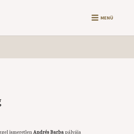
MENÜ
g
éggel ismeretlen
Andrés Barba
pályája