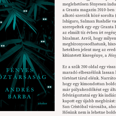
meglehetősen fényesen indul
a Granta magazin 2010-ben m
alkotó szerzők közé sorolta 
Ishiguro, Salman Rushdie v
szerepeltek egy-egy Granta 
az elmúlt tíz évben írt regén
bizalmat. Arról, hogy milyen
megbizonyosodhatunk, hisze
hetekben jelent meg az erede
kitüntetett kisregénye, a
Fény
Ez a szűk 200 oldal egy vis
maradó elbeszélőnk lassan
történet tárul elénk. Narrát
hogy egy kimondottan boldog
már pályakezdőként egy ált
felvirágoztatni egy kis indi
kapott egy újabb megbízást: 
San Cristóbal városába, aho
Hősünk nem is lehetne bold