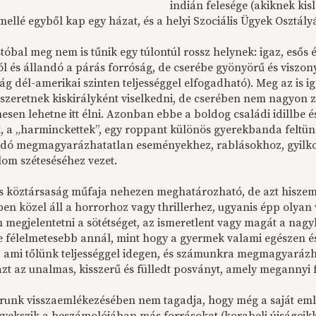
indián felesége (akiknek kis
llé egyből kap egy házat, és a helyi Szociális Ügyek Osztályán
tóbal meg nem is tűnik egy túlontúl rossz helynek: igaz, esős
l és állandó a párás forróság, de cserébe gyönyörű és viszony
ág dél-amerikai szinten teljességgel elfogadható). Meg az is 
 szeretnek kiskirályként viselkedni, de cserében nem nagyon z
esen lehetne itt élni. Azonban ebbe a boldog családi idillbe 
t, a „harminckettek”, egy roppant különös gyerekbanda feltün
dó megmagyarázhatatlan eseményekhez, rablásokhoz, gyilkos
lom széteséséhez vezet.
s köztársaság műfaja nehezen meghatározható, de azt hiszem,
tben közel áll a horrorhoz vagy thrillerhez, ugyanis épp oly
 megjelentetni a sötétséget, az ismeretlent vagy magát a nagy
e félelmetesebb annál, mint hogy a gyermek valami egészen és
, ami tőlünk teljességgel idegen, és számunkra megmagyarázha
 azt az unalmas, kisszerű és fülledt posványt, amely megannyi
runk visszaemlékezésében nem tagadja, hogy még a saját emlék