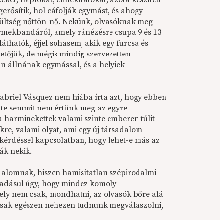
eket, naplókat, emlékiratokat, azóta készített
erősítik, hol cáfolják egymást, és ahogy
szültség nőttön-nő. Nekünk, olvasóknak meg
rmekbandáról, amely ránézésre csupa 9 és 13
thatók, éjjel sohasem, akik egy furcsa és
zetőjük, de mégis mindig szervezetten
an állnának egymással, és a helyiek
abriel Vásquez nem hiába írta azt, hogy ebben
inte semmit nem értünk meg az egyre
 harminckettek valami szinte emberen túlit
re, valami olyat, ami egy új társadalom
 kérdéssel kapcsolatban, hogy lehet-e más az
ák nekik.
odalomnak, hiszen hamisítatlan szépirodalmi
 ráadásul úgy, hogy mindez komoly
ely nem csak, mondhatni, az olvasók bőre alá
t csak egészen nehezen tudnunk megválaszolni,