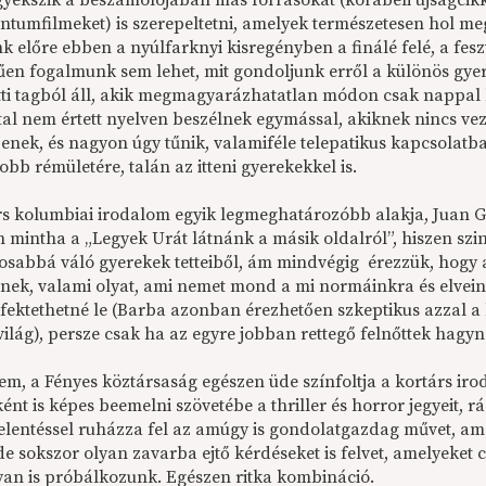
igyekszik a beszámolójában más forrásokat (korabeli újságcikk
tumfilmeket) is szerepeltetni, amelyek természetesen hol meg
k előre ebben a nyúlfarknyi kisregényben a finálé felé, a fe
űen fogalmunk sem lehet, mit gondoljunk erről a különös gye
tti tagból áll, akik megmagyarázhatatlan módon csak nappal lá
ltal nem értett nyelven beszélnek egymással, akiknek nincs ve
zenek, és nagyon úgy tűnik, valamiféle telepatikus kapcsolatb
bb rémületére, talán az itteni gyerekekkel is.
rs kolumbiai irodalom egyik legmeghatározóbb alakja, Juan G
 mintha a „Legyek Urát látnánk a másik oldalról”, hiszen sz
osabbá váló gyerekek tetteiből, ám mindvégig érezzük, hogy a
lnek, valami olyat, ami nemet mond a mi normáinkra és elveink
t fektethetné le (Barba azonban érezhetően szkeptikus azzal a
világ), persze csak ha az egyre jobban rettegő felnőttek hagyn
zem, a Fényes köztársaság egészen üde színfoltja a kortárs ir
ént is képes beemelni szövetébe a thriller és horror jegyeit,
jelentéssel ruházza fel az amúgy is gondolatgazdag művet, am
 de sokszor olyan zavarba ejtő kérdéseket is felvet, amelyeke
an is próbálkozunk. Egészen ritka kombináció.