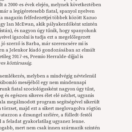
t a 2000-es évek elején, melynek következtében
ár a legígéretesebb fiatal, spanyol nyelven
(a magazin felfedezettjei többek között Kazuo
agy Ian McEwan, akik pályakezdőként szintén
listán), és nagyon úgy tűnik, hogy spanyolunk
yeivel igazolni is tudja ezt a megelőlegezett
 jó szerző is Barba, már szerencsére mi is
n a Jelenkor kiadó gondozásában az elmúlt
tileg 2017-es, Premio Herralde-díjjal is
es köztársaság
.
szaemlékezés, melyben a mindvégig névtelenül
 kibomló meséjéből egy nem mindennapi
orunk fiatal szociológusként nagyon úgy tűnt,
 és egészen sikeres élet elé nézhet, ugyanis
ala megálmodott program segítségével sikerült
án törzset, majd ezt a sikert meglovagolva rögtön
utazzon a dzsungel szélére, a fülledt-festői
l a feladat gyakorlatilag ugyanez lenne.
ogabb, mert nem csak innen származik szintén