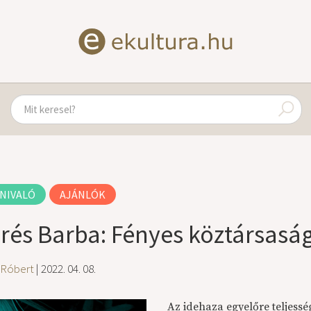
NIVALÓ
AJÁNLÓK
rés Barba: Fényes köztársasá
 Róbert
| 2022. 04. 08.
Az idehaza egyelőre teljess