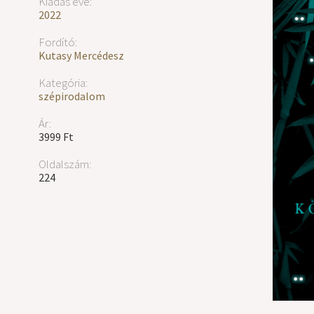
Kiadás éve:
2022
Fordító:
Kutasy Mercédesz
Kategória:
szépirodalom
Ár:
3999 Ft
Oldalszám:
224