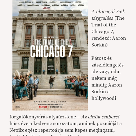
A chicagói 7-ek
tárgyalása
(The
Trial of the
Chicago 7,
rendező: Aaron
Sorkin)
Pátosz és
zászlólengetés
ide vagy oda,
nekem még
mindig Aaron
Sorkin a
hollywoodi
forgatókönyvírás atyaúristene –
Az elnök emberei
húsz éve a kedvenc sorozatom, aminek pozícióját a
Netflix egész repertoárja sem képes megingatni,