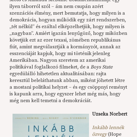
ilyen táborról szól – ám nem csupán azért
szenzációs élmény, mert bemutatja, hogy milyen is a
demokrácia, hogyan működik egy zárt rendszerben,
„tét nélkül” és ezáltal elképzelhetjük, hogy milyen is
„nagyban”. Amiért igazán lenyűgöző, hogy miközben
követjük ezt az ezer texasi, zömében republikánus
fiút, amint megválasztják a kormányzót, annak az
esszenciáját kapjuk, hogy mi történik jelenleg
Amerikában. Nagyon szeretem az amerikai
politikával foglalkozó filmeket, de a
Boys State
egyedülálló hihetetlen aktualitásában: rajta
keresztül beleláthatunk abban, miként jöhetett létre
a mostani politikai helyzet – és egy csöppnyi reményt
is kapunk arra, hogy egyszer lehet még más, hogy
még nem kell temetni a demokráciát.
Uzseka Norbert
Inkább lennék
özvegy
(Hope