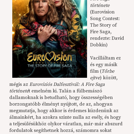
története
(Eurovision
Song Contest:
The Story of
Fire Saga,
rendezte: David
Dobkin)
Vacilláltam ez
és egy másik
film (
Tőrbe
ejtve
) között,
mégis az
Eurovíziós Dalfesztivál: A Fire Saga
történeté
t emelném ki. Talán a fülbemászó
dallamoknak is betudható, hogy összességében
borzongatóbb élményt nyújtott, de az, ahogyan
megmutatja, hogy akkor is érdemes küzdenünk az
álmainkért, ha azokra szinte nulla az esély, és hogy
a teljesülésükhöz olykor váratlan, már-már abszurd
fordulatok segíthetnek hozzá, számomra sokat