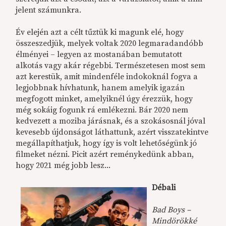
jelent számunkra.
Év elején azt a célt tűztük ki magunk elé, hogy
összeszedjük, melyek voltak 2020 legmaradandóbb
élményei – legyen az mostanában bemutatott
alkotás vagy akár régebbi. Természetesen most sem
azt kerestük, amit mindenféle indokoknál fogva a
legjobbnak hívhatunk, hanem amelyik igazán
megfogott minket, amelyiknél úgy érezzük, hogy
még sokáig fogunk rá emlékezni. Bár 2020 nem
kedvezett a moziba járásnak, és a szokásosnál jóval
kevesebb újdonságot láthattunk, azért visszatekintve
megállapíthatjuk, hogy így is volt lehetőségünk jó
filmeket nézni. Picit azért reménykedünk abban,
hogy 2021 még jobb lesz...
Débali
Bad Boys –
Mindörökké