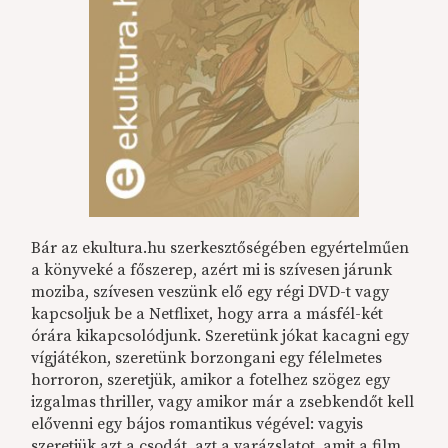
Bár az ekultura.hu szerkesztőségében egyértelműen
a könyveké a főszerep, azért mi is szívesen járunk
moziba, szívesen veszünk elő egy régi DVD-t vagy
kapcsoljuk be a Netflixet, hogy arra a másfél-két
órára kikapcsolódjunk. Szeretünk jókat kacagni egy
vígjátékon, szeretünk borzongani egy félelmetes
horroron, szeretjük, amikor a fotelhez szögez egy
izgalmas thriller, vagy amikor már a zsebkendőt kell
elővenni egy bájos romantikus végével: vagyis
szeretjük azt a csodát, azt a varázslatot, amit a film