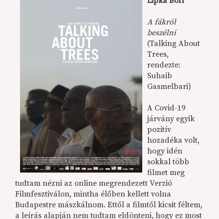
Lipka Bori
A fákról
beszélni
(Talking About
Trees,
rendezte:
Suhaib
Gasmelbari)
A Covid-19
járvány egyik
pozitív
hozadéka volt,
hogy idén
sokkal több
filmet meg
tudtam nézni az online megrendezett Verzió
Filmfesztiválon, mintha élőben kellett volna
Budapestre mászkálnom. Ettől a filmtől kicsit féltem,
a leírás alapján nem tudtam eldönteni, hogy ez most