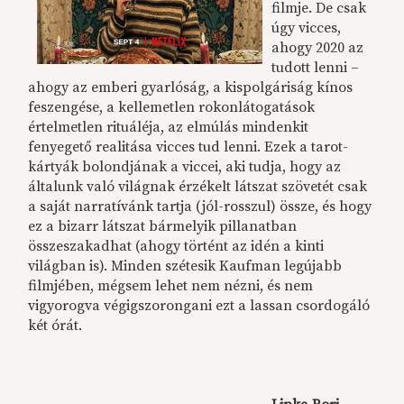
filmje. De csak
úgy vicces,
ahogy 2020 az
tudott lenni –
ahogy az emberi gyarlóság, a kispolgáriság kínos
feszengése, a kellemetlen rokonlátogatások
értelmetlen rituáléja, az elmúlás mindenkit
fenyegető realitása vicces tud lenni. Ezek a tarot-
kártyák bolondjának a viccei, aki tudja, hogy az
általunk való világnak érzékelt látszat szövetét csak
a saját narratívánk tartja (jól-rosszul) össze, és hogy
ez a bizarr látszat bármelyik pillanatban
összeszakadhat (ahogy történt az idén a kinti
világban is). Minden szétesik Kaufman legújabb
filmjében, mégsem lehet nem nézni, és nem
vigyorogva végigszorongani ezt a lassan csordogáló
két órát.