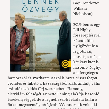
Gap, rendezte:
William
Nicholson)
2019-ben is egy
Bill Nighy
főszereplésével
készült film
nyűgözött le a
legjobban,
most is, s még a
két karakter is
hasonló. Nighy,
aki fergeteges
humoráról és szarkazmusáról is híres, visszafogott,
csöndes és hihető a házasságából kiábrándult, válni
szándékozó idős férj szerepében. Harsány,
életvidám feleségét Annette Bening alakítja hasonló
érzékenységgel, de a legnehezebb feladata talán a
fiukat megszemélyesítő Josh O'Connornak volt, aki