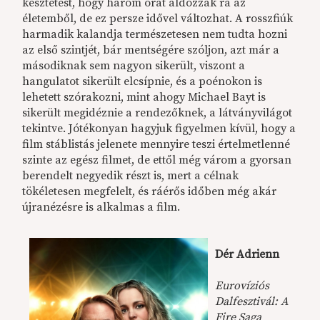
késztetést, hogy három órát áldozzak rá az
életemből, de ez persze idővel változhat. A rosszfiúk
harmadik kalandja természetesen nem tudta hozni
az első szintjét, bár mentségére szóljon, azt már a
másodiknak sem nagyon sikerült, viszont a
hangulatot sikerült elcsípnie, és a poénokon is
lehetett szórakozni, mint ahogy Michael Bayt is
sikerült megidéznie a rendezőknek, a látványvilágot
tekintve. Jótékonyan hagyjuk figyelmen kívül, hogy a
film stáblistás jelenete mennyire teszi értelmetlenné
szinte az egész filmet, de ettől még várom a gyorsan
berendelt negyedik részt is, mert a célnak
tökéletesen megfelelt, és ráérős időben még akár
újranézésre is alkalmas a film.
Dér Adrienn
Eurovíziós
Dalfesztivál: A
Fire Saga