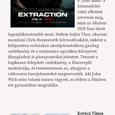
a
Tyler Rake: A
kimenekítés
című alkotást
nevezem meg,
mint az általam
2020-ban látott
legemlékezetesebb mozi. Nekem bejön Thor, akarom
mondani Chris Hemsworth bérzsoldosként, miként a
kifejezetten erőszakos akciójelenetekben gazdag
cselekmény és a számomra egzotikus környezet
(Banglades) is pluszpontokat jelentett. Tetszett a
logikusan felépített cselekmény, a főszereplő
motivációja, és természetesen az, ahogyan a
változatos harcjeleneteket megtervezték. Aki John
Wick után valami másra vágyott, az ebben a filmben
ezt garantáltan megtalálta.
Kovács Tímea