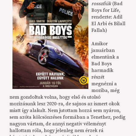
rosszfiúk
(Bad
Boys for Life,
rendezte: Adil
El Arbi és Bilall
Fallah)
Amikor
januárban
elmentünk a
Bad Boys
harmadik
részét
megnézni a
moziba, még
nem gondoltuk volna, hogy első és utolsó
mozizásunk lesz 2020-ra, de sajnos az ismert okok
miatt így alakult. Nem jutottam hozzá sem nyáron,
sem azóta kölcsönzéses formában a Tenethez, pedig
nagyon vártam, de annyi negatív véleményt
hallottam róla, hogy jelenleg nem érzek rá