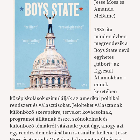
Jesse Moss és
Amanda
McBaine)
1935 óta
minden évben
megrendezik a
Boys State nevű
egyhetes
„tábort” az
Egyesült
Államokban –
ennek
keretében
középiskolások szimulálják az amerikai politikai
rendszert és választásokat. Jelölteket választanak
különböző szerepekre, terveket kovácsolnak,
programot állítanak össze, szónokolnak és
különböző témákról vitáznak: pont úgy, ahogy azt
egy rendes demokráciában is csinálni kellene. Jesse
Moss és Amanda McBaine dokumentumfilmje egy