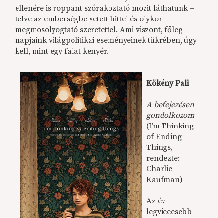
ellenére is roppant szórakoztató mozit láthatunk –
telve az emberségbe vetett hittel és olykor
megmosolyogtató szeretettel. Ami viszont, főleg
napjaink világpolitikai eseményeinek tükrében, úgy
kell, mint egy falat kenyér.
Kökény Pali
A befejezésen
gondolkozom
(I’m Thinking
of Ending
Things,
rendezte:
Charlie
Kaufman)
Az év
legviccesebb