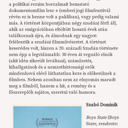
a politikai rezsim borzalmait bemutató
dokumentumfilm lesz-e (emberi jogi filmfesztivál
révén ez is benne volt a pakliban), vagy pedig valami
más. A történet központjában négy szudáni férfi áll,
akik az emigrációban eltöltött hosszú évek után
találkoznak újra, és álmodnak egy nagyot:
felélesztik a szudáni filmművészetet. A történet
keserédes volt, hiszen a 20. századi Szudán története
nem épp a legvidámabb: 30 éven át regnáló elnök
(akit idén sikerült leváltani), száműzetés,
kihallgatások és a nemzetbiztonsági erők
mindenhová elérő láthatatlan keze is előkerülnek a
filmben. Nekem azonban nem az elnyomás maradt
meg a filmből, hanem a hit, a remény és a
főszereplők sajátos, szeretni való humora.
Szabó Dominik
Boys State
(Boys
State, rendezte: