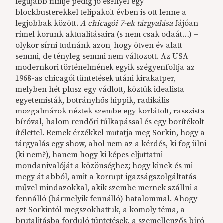
legújabb filmje pedig jó eséllyel egy
blockbusterekkel telipakolt évben is ott lenne a
legjobbak között.
A chicagói 7-ek tárgyalása
fájóan
rímel korunk aktualitásaira (s nem csak odaát…) –
olykor sírni tudnánk azon, hogy ötven év alatt
semmi, de tényleg semmi nem változott. Az USA
modernkori történelmének egyik szégyenfoltja az
1968-as chicagói tüntetések utáni kirakatper,
melyben hét plusz egy vádlott, köztük idealista
egyetemisták, botrányhős hippik, radikális
mozgalmárok néztek szembe egy korlátolt, rasszista
bíróval, halom rendőri túlkapással és egy borítékolt
ítélettel. Remek érzékkel mutatja meg Sorkin, hogy a
tárgyalás egy show, ahol nem az a kérdés, ki fog ülni
(ki nem?), hanem hogy ki képes eljuttatni
mondanivalóját a közönséghez; hogy kinek és mi
megy át abból, amit a korrupt igazságszolgáltatás
művel mindazokkal, akik szembe mernek szállni a
fennálló (bármelyik fennálló) hatalommal. Ahogy
azt Sorkintól megszokhattuk, a komoly téma, a
brutalitásba forduló tüntetések, a szemellenzős bíró