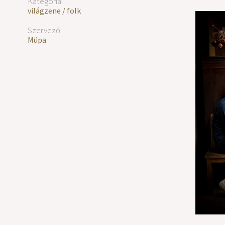
Kategória:
világzene / folk
Szervező:
Müpa