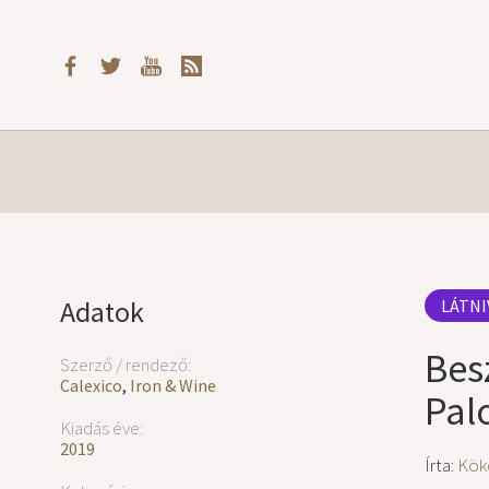
Adatok
LÁTNI
Bes
Szerző / rendező:
Calexico
,
Iron & Wine
Pal
Kiadás éve:
2019
Írta:
Köké