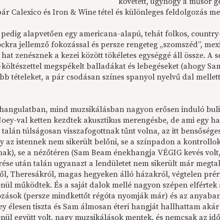
követett, úgyhogy a műsor g
ár Calexico és Iron & Wine tétel és különleges feldolgozás mel
pedig alapvetően egy americana-alapú, tehát folkos, country-s
ockra jellemző fokozással és persze rengeteg „szomszéd”, mexi
hat zenésznek a kezei között tökéletes egységgé áll össze. A se
költészettel megspékelt balladákat és lebegéseket (ahogy Sam 
bb tételeket, a pár csodásan színes spanyol nyelvű dal mellet
hangulatban, mind muzsikálásban nagyon erősen induló bulit 
Joey-val ketten kezdtek akusztikus merengésbe, de ami egy 
t talán túlságosan visszafogottnak tűnt volna, az itt bensősége
y az istennek nem sikerült belőni, se a színpadon a kontroll
nak), se a nézőtéren (Sam Beam énekhangja VÉGIG kevés volt, a
rése után talán ugyanazt a lendületet nem sikerült már megtal
ről, Theresákról, magas hegyeken álló házakról, végtelen prér
enül működtek. És a saját dalok mellé nagyon szépen elfértek
ozások (persze mindkettőt régóta nyomják már) és az anyaban
ey élesen tiszta és Sam álmosan éteri hangját hallhattam aká
enül együtt volt, nagy muzsikálások mentek, és nemcsak az i