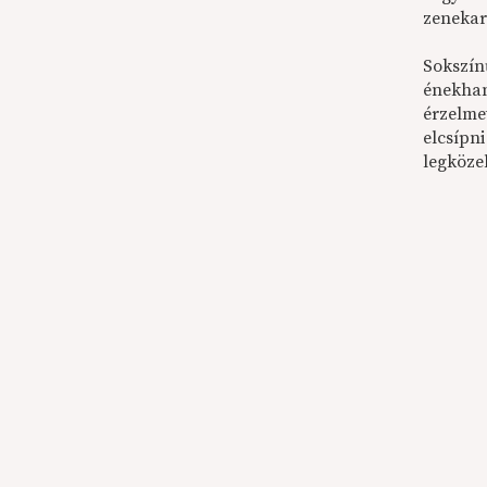
zenekar
Sokszín
énekhan
érzelmet
elcsípn
legközel