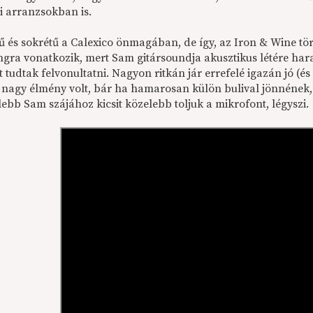
i arranzsokban is.
ű és sokrétű a Calexico önmagában, de így, az Iron & Wine tör
gra vonatkozik, mert Sam gitársoundja akusztikus létére har
 tudtak felvonultatni. Nagyon ritkán jár errefelé igazán jó (é
i nagy élmény volt, bár ha hamarosan külön bulival jönnének, 
ebb Sam szájához kicsit közelebb toljuk a mikrofont, légyszi.