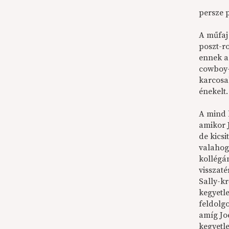
persze p
A műfaj 
poszt-r
ennek a 
cowboy-
karcosa
énekelt.
A mind 
amikor 
de kicsi
valahog
kollégá
visszaté
Sally-k
kegyetl
feldolg
amíg Jo
kegyetl