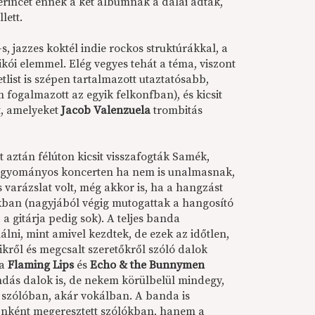
erincét ennek a két albumnak a dalai adták,
lett.
, jazzes koktél indie rockos struktúrákkal, a
kói elemmel. Elég vegyes tehát a téma, viszont
tlist is szépen tartalmazott utaztatósabb,
fogalmazott az egyik felkonfban), és kicsit
t, amelyeket
Jacob Valenzuela
trombitás
aztán félúton kicsit visszafogták Samék,
hagyományos koncerten ha nem is unalmasnak,
s varázslat volt, még akkor is, ha a hangzást
okban (nagyjából végig mutogattak a hangosító
 gitárja pedig sok). A teljes banda
álni, mint amivel kezdtek, de ezek az időtlen,
ikről és megcsalt szeretőkről szóló dalok
 a
Flaming Lips
és
Echo & the Bunnymen
dás dalok is, de nekem körülbelül mindegy,
r szólóban, akár vokálban. A banda is
dőnként megeresztett szólókban, hanem a