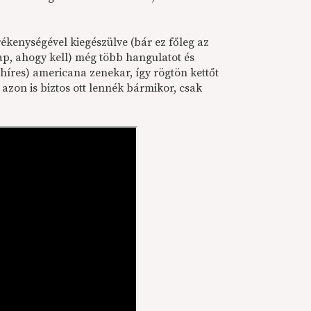
ékenységével kiegészülve (bár ez főleg az
ap, ahogy kell) még több hangulatot és
s híres) americana zenekar, így rögtön kettőt
azon is biztos ott lennék bármikor, csak