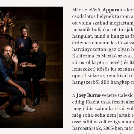
Már az előző,
Apparat
os k
csodálatos helynek tartom a
ott volna szabad megtartani
második bulijukat ott tartjá
hangulat, mind a hangzás fa
érdemes elmenni kis túlzás
hatványozottan igaz olyan b
Kalifornia és Mexikó szavak 
városról kapta a nevét) és
S
lemezeket) közös kis szeáns
operál sokszor, rendkívül ré
hangszerből álló hangkép me
A
Joey Burns
-vezette Calex
eddig főként csak fesztiváls
megoldás számukra is új vol
még soha-soha nem jártak e
összeállítás volt ez így min
harcostársak, 2005-ben már 