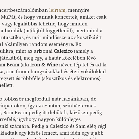
oncertbeszámolómban
leírtam
, mennyire
 MüPát, és hogy vannak koncertek, amiket csak
, vagy legalábbis lehetne, hogy minden
k a bandák (műfajtól függetlenül), mert mind a
ntasztikus, és már mindössze az akusztikáért
sal akámilyen random eseményre. Ez
ulikra, mint az arizonai
Calexico
(amely a
játékából, meg egy, a határ közelében lévő
am Beam
(aki
Iron & Wine
néven lép fel és ad ki
za, ami finom hangzásokkal és éteri vokálokkal
tegzett és többféle (akusztikus és elektromos)
llett.
ico többször megfordult már hazánkban, de
zínpadokon, így ez az intim, színháztermes
t, Sam Beam pedig itt debütált, közösen pedig
rrefelé, úgyhogy nagyon különleges
denki számára. Pedig a Calexico és Sam elég régi
kiadtak egy közös lemezt, amit idén egy újabb