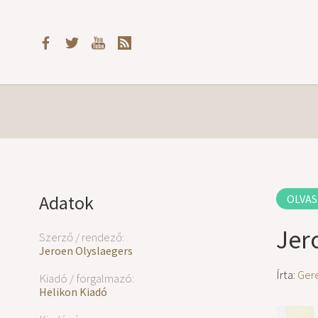
Adatok
OLVAS
Jer
Szerző / rendező:
Jeroen Olyslaegers
Írta:
Ger
Kiadó / forgalmazó:
Helikon Kiadó