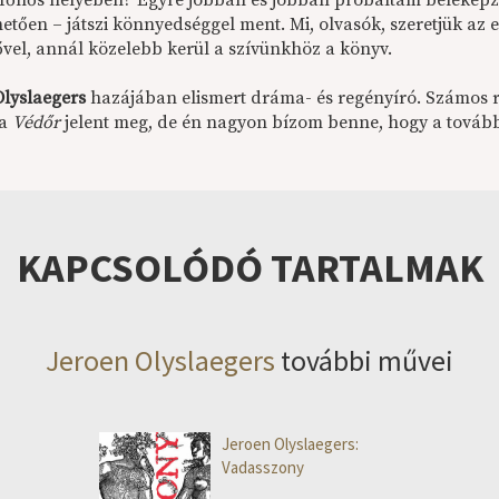
 főhős helyében? Egyre jobban és jobban próbáltam beleképz
etően – játszi könnyedséggel ment. Mi, olvasók, szeretjük az 
ővel, annál közelebb kerül a szívünkhöz a könyv.
Olyslaegers
hazájában elismert dráma- és regényíró. Számos 
 a
V
é
dőr
jelent meg, de én nagyon bízom benne, hogy a továb
KAPCSOLÓDÓ TARTALMAK
Jeroen Olyslaegers
további művei
Jeroen Olyslaegers:
Vadasszony