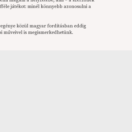
elni magam a helyzetébe, ami – a szerzőnek
efféle játékot: minél könnyebb azonosulni a
regénye közül magyar fordításban eddig
bi műveivel is megismerkedhetünk.