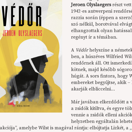
Jeroen Olyslaegers
részt vet
1942-es antwerpeni rendőrségi
razzia során (éppen a szerz
szó nélkül, borotvával elvágt
elhangzottak olyan hatással 
regényt ír a témában.
A
V
é
dőr
helyszíne a németek
ben, a húszéves Wilfried Wil
rendőrnek áll. Ott ismerked
kötnek, majd később sógorok 
húgát. A sors fintora, hogy 
embereket begyűjtse, akik 
akarják elbliccelni…
Már javában elkezdődött a vá
a zsidók kitiltva, és egyre t
vennie a zsidók elleni akció
helyzetben egyáltalán lehet
ciója”, amelybe Wilst is magával rántja: elbújtatja Lizkét, a