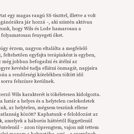
t egy magas rangú SS-tiszttel, illetve a volt
agánórákra jár hozzá –, aki szintén aktívan
zzunk, hogy Wils és Lode hamarosan a
 folyamatosan fenyegeti őket.
, úgy érzem, nagyon eltalálta a megfelelő
, feltehetően egyfajta terápiaként is egyben,
t még jobban befogadni és átélni az
egyre kevésbé tudja ellátni önmagát, napjaira
pán a rendőrségi kötelékben töltött idő
 sorra felszínre kerülnek.
rző Wils karakterét is tökéletesen kidolgozta.
a határ a helyes és a helytelen cselekedetek
nk, az helytelen, mégsem teszünk ellene
atlanság között? Kaphatunk-e feloldozást az
ek, amelyek a háborús háttértől függetlenül
ntelenül – azon töprengtem, vajon mit tettem