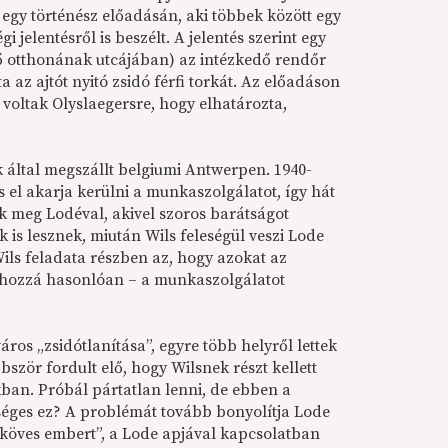
t egy történész előadásán, aki többek között egy
 jelentésről is beszélt. A jelentés szerint egy
ő otthonának utcájában) az intézkedő rendőr
a az ajtót nyitó zsidó férfi torkát. Az előadáson
voltak Olyslaegersre, hogy elhatározta,
 által megszállt belgiumi Antwerpen. 1940-
s el akarja kerülni a munkaszolgálatot, így hát
ik meg Lodéval, akivel szoros barátságot
is lesznek, miután Wils feleségül veszi Lode
Wils feladata részben az, hogy azokat az
– hozzá hasonlóan – a munkaszolgálatot
ros „zsidótlanítása”, egyre több helyről lettek
öbbször fordult elő, hogy Wilsnek részt kellett
kban. Próbál pártatlan lenni, de ebben a
séges ez? A problémát tovább bonyolítja Lode
 „köves embert”, a Lode apjával kapcsolatban