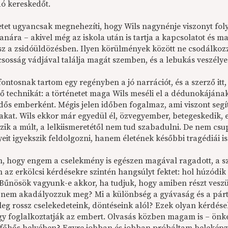
dó kereskedőt.
tet ugyancsak megnehezíti, hogy Wils nagynénje viszonyt folyta
anára – akivel még az iskola után is tartja a kapcsolatot és m
esz a zsidóüldözésben. Ilyen körülmények között ne csodálko
csosság vádjával találja magát szemben, és a lebukás veszélye
ontosnak tartom egy regényben a jó narrációt, és a szerző itt
ő technikát: a történetet maga Wils meséli el a dédunokájának
dős emberként. Mégis jelen időben fogalmaz, ami viszont segí
takat. Wils ekkor már egyedül él, özvegyember, betegeskedik, 
zik a múlt, a lelkiismeretétől nem tud szabadulni. De nem csu
it igyekszik feldolgozni, hanem életének későbbi tragédiái is
n, hogy engem a cselekmény is egészen magával ragadott, a sze
az erkölcsi kérdésekre szintén hangsúlyt fektet: hol húzódik 
 Bűnösök vagyunk-e akkor, ha tudjuk, hogy amiben részt veszü
 nem akadályozzuk meg? Mi a különbség a gyávaság és a párt
ileg rossz cselekedeteink, döntéseink alól? Ezek olyan kérdés
y foglalkoztatják az embert. Olvasás közben magam is – önké