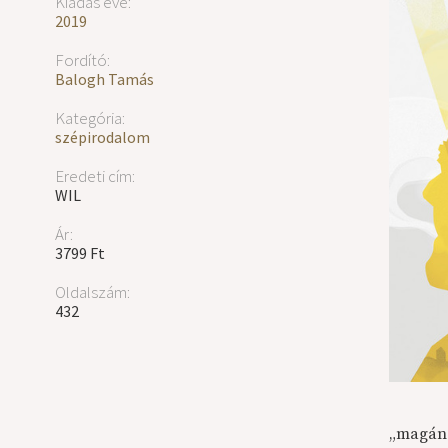
Kiadás éve:
2019
Fordító:
Balogh Tamás
Kategória:
szépirodalom
Eredeti cím:
WIL
Ár:
3799 Ft
Oldalszám:
432
„magának