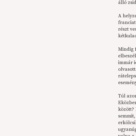
álló zsi
A helyze
franciat
részt v
kétkula
Mindig f
elbeszél
immár i
olvasot
ráteleps
eseménye
Túl azo
Eközben 
között?
semmit,
erkölcs
ugyanúg