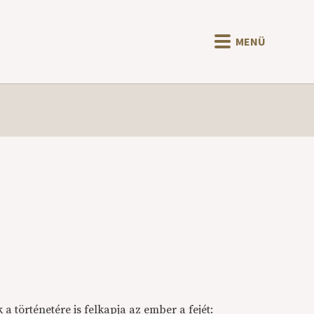
MENÜ
a történetére is felkapja az ember a fejét: