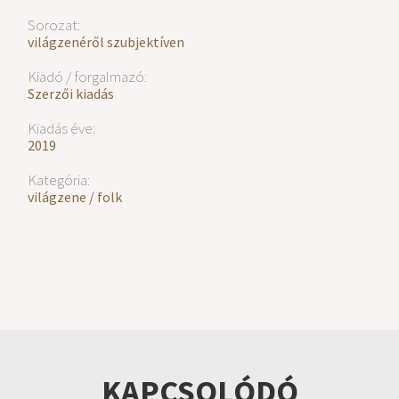
Sorozat:
világzenéről szubjektíven
Kiadó / forgalmazó:
Szerzői kiadás
Kiadás éve:
2019
Kategória:
világzene / folk
KAPCSOLÓDÓ