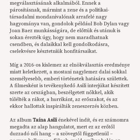
megválasztásának alkalmából. Ennek a
párosításnak, mármint a zene és a politikai-
társadalmi mondanivalónak arrafelé nagy
hagyománya van, gondolok például Bob Dylan vagy
Joan Baez munkásságára, de előttük és utánuk is
sokan érezték úgy, hogy nem maradhatnak
csendben, és dalaikkal kell gondolkodásra,
cselekvésre késztetniük honfitársaikat.
Míg a 2016-os kislemez az elnökválasztás eredménye
miatt keletkezett, a mostani nagylemez dalai sokkal
személyesebb, emberi történetek hatására születtek.
A filmesként is tevékenykedő Asili interjúkat készített
szerte az országban, beszélgetett nőkkel, akik
túlélték a rákot, a hurrikánt, az erőszakot, és az
ekkor hallottak inspirálták zeneszerzés közben.
Az album
Taína Asili
énekével indít, és ez számomra
megadta az alap hangulatot, mert ez az erőtől
duzzadó női hang – a szövegtől függetlenül –