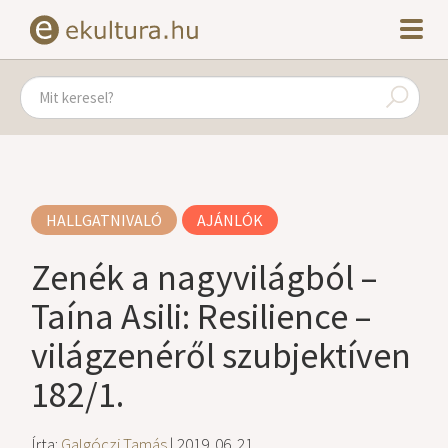
HALLGATNIVALÓ
AJÁNLÓK
Zenék a nagyvilágból –
Taína Asili: Resilience –
világzenéről szubjektíven
182/1.
Írta:
Galgóczi Tamás
| 2019. 06. 21.