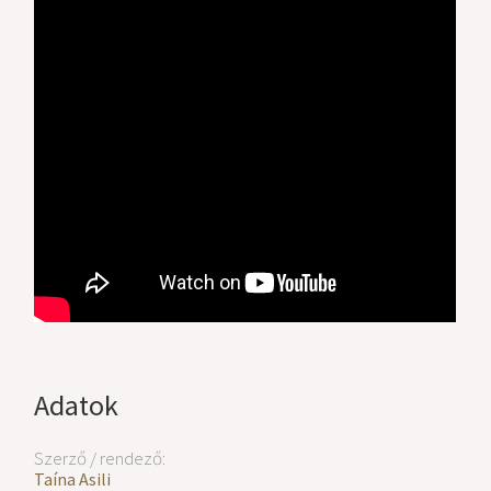
Adatok
Szerző / rendező:
Taína Asili