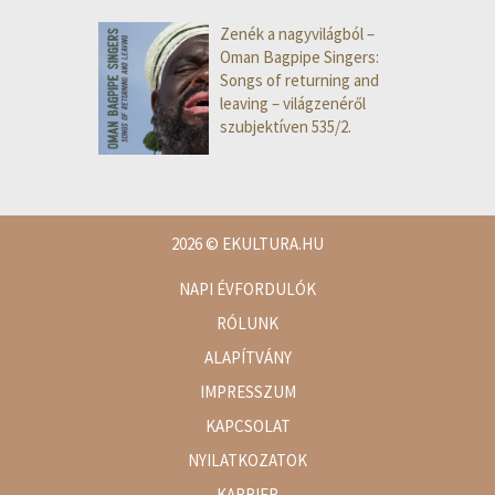
Zenék a nagyvilágból –
Oman Bagpipe Singers:
Songs of returning and
leaving – világzenéről
szubjektíven 535/2.
2026
© EKULTURA.HU
NAPI ÉVFORDULÓK
RÓLUNK
ALAPÍTVÁNY
IMPRESSZUM
KAPCSOLAT
NYILATKOZATOK
KARRIER