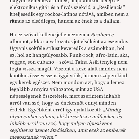
nagyon kellemes a fülnek, majd amikor belép az
elektronikus gitár és a fúvós szekció, a „Resiliencia”
kiteljesedik egy rockos-latinos nótává, amiben nem a
ritmus az elsődleges, hanem az ének és a dallam.
Ha ez szóval kellene jellemeznem a
Resilience
albumot, akkor a változatos jut elsőként az eszembe.
Ugyanis sokféle stílust keveredik a számokban, hol
ez, hol az hangsúlyosabb. Punk-rock, afro-latin, ska,
reggae, son cubano – szóval Taína Asili tényleg nem
fogta vissza magát. Viszont a keze alatt mindez nem
kaotikus összevisszasággá válik, hanem szépen kiad
egy kerek egészet. Nem mondom azt, hogy a lemez
legalább annyira változatos, mint az USA
népességének összetétele, mert szerintem inkább
arról van szó, hogy az énekesnőt ennyi minden
érdekli. Egyébként erről így nyilatkozott:
„Mindig
olyan ember voltam, aki keresztezi a műfajokat, és
inkább arról van szó, hogy milyen típusú zene
segíthet az üzenet átadásában, amit ezek az emberek
megosztanak velem.”