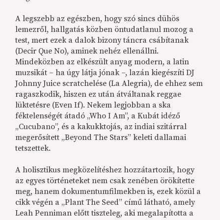
A legszebb az egészben, hogy szó sincs dühös
lemezről, hallgatás közben öntudatlanul mozog a
test, mert ezek a dalok bizony táncra csábítanak
(Decir Que No), aminek nehéz ellenállni.
Mindeközben az elkészült anyag modern, a latin
muzsikát – ha úgy látja jónak –, lazán kiegészíti DJ
Johnny Juice scratchelése (La Alegria), de ehhez sem
ragaszkodik, hiszen ez után átváltanak reggae
lüktetésre (Even If). Nekem legjobban a ska
féktelenségét átadó „Who I Am”, a Kubát idéző
„Cucubano”, és a kakukktojás, az indiai szitárral
megerősített „Beyond The Stars” keleti dallamai
tetszettek.
A holisztikus megközelítéshez hozzátartozik, hogy
az egyes történeteket nem csak zenében örökítette
meg, hanem dokumentumfilmekben is, ezek közül a
cikk végén a „Plant The Seed” című látható, amely
Leah Penniman előtt tiszteleg, aki megalapította a