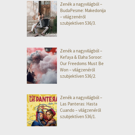
Zenék a nagyvilágból –
BudaPesme: Makedonija
– világzenéről
szubjektíven 536/3.
Zenék a nagyvilágból –
Kefaya & Elaha Soroor:
Our Freedoms Must Be
Won – világzenéről
szubjektíven 536/2.
Zenék a nagyvilágból –
Las Panteras: Hasta
Cuando – világzenéről
szubjektíven 536/1.