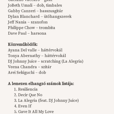
JoBeth Umali – dob, timbales
Gabby Canzeri – basszusgitár
Dylan Blanchard – ütőhangszerek
Jeff Nania – szaxofon
Philippe Chow – trombita
Dave Paul – harsona
Közreműködők:
Ayana Del valle – háttérvokál
Tonya Abernathy – háttérvokál
DJ Johnny Juice – scratching (La Alegria)
Veena Chandra – szitár
Arei Sekiguchi – dob
A lemezen elhangzó számok listája:
Resiliencia
Decir Que No
La Alegria (feat. DJ Johnny Juice)
Even If
Gave It All My Love