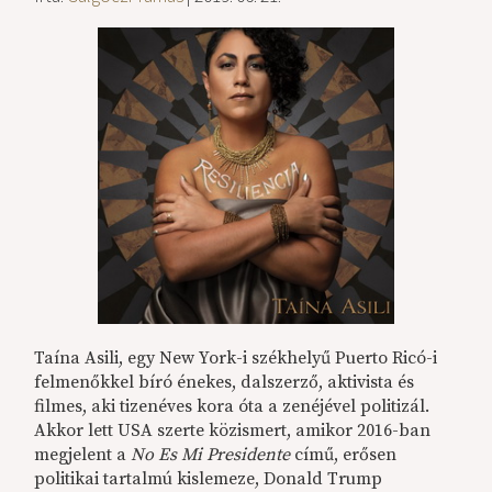
Taína Asili, egy New York-i székhelyű Puerto Ricó-i
felmenőkkel bíró énekes, dalszerző, aktivista és
filmes, aki tizenéves kora óta a zenéjével politizál.
Akkor lett USA szerte közismert, amikor 2016-ban
megjelent a
No Es Mi Presidente
című, erősen
politikai tartalmú kislemeze, Donald Trump