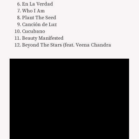
En La Verdad
Who I Am
Plant The Seed
Canción de Luz
Cucubano
Beauty Manifested
Beyond The Stars (feat. Veena Chandra