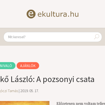
NIVALÓ
AJÁNLÓK
kő László: A pozsonyi csata
góczi Tamás
| 2019. 05. 17.
Előzetesen nem voltam telje