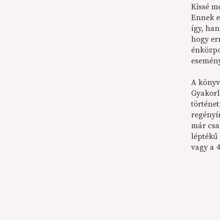
Kissé m
Ennek e
így, ha
hogy er
énközpo
esemény
A könyv
Gyakorla
történet
regényí
már csa
léptékű
vagy a 