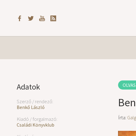
Adatok
OLVAS
Ben
Szerző / rendező:
Benkő László
Írta:
Gal
Kiadó / forgalmazó:
Családi Könyvklub