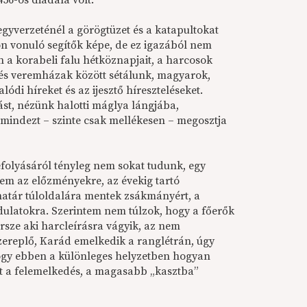
56-os diadala volt.
gyverzeténél a görögtüzet és a katapultokat
on vonuló segítők képe, de ez igazából nem
n a korabeli falu hétköznapjait, a harcosok
ák és veremházak között sétálunk, magyarok,
di híreket és az ijesztő híreszteléseket.
st, nézünk halotti máglya lángjába,
indezt – szinte csak mellékesen – megosztja
folyásáról tényleg nem sokat tudunk, egy
em az előzményekre, az évekig tartó
 határ túloldalára mentek zsákmányért, a
ulatokra. Szerintem nem túlzok, hogy a főerők
rsze aki harcleírásra vágyik, az nem
szereplő, Karád emelkedik a ranglétrán, úgy
hogy ebben a különleges helyzetben hogyan
lt a felemelkedés, a magasabb „kasztba”