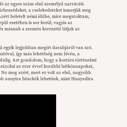
ó az egyes szám első személyű narrációt.
rbeszédeket, a cselekedeteket ismerjük meg
zért beletelt némi időbe, mire megszoktam,
lő esetében is sor kerül, vagyis az
s másnak a szemén keresztül látjuk az
ű egyik legjobban megírt darabjáról van szó.
sztóval, így más lehetőség nem lévén, a
ldalig. Azt gondolom, hogy a kortárs történelmi
brázolni az ezer évvel korábbi hétköznapokat,
 No meg azért, mert ez volt az első, nagyobb
lább annyira büszkék lehetünk, mint Hunyadira