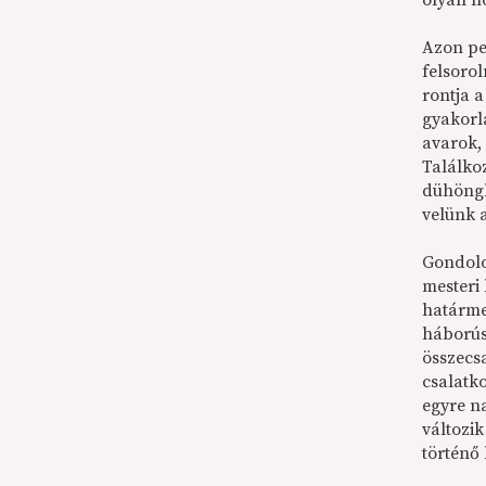
olyan h
Azon pe
felsoro
rontja a
gyakorla
avarok, 
Találko
dühöngh
velünk a
Gondolo
mesteri
határme
háborús
összecs
csalatk
egyre n
változi
történő 