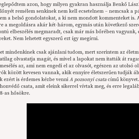
eglepődtem azon, hogy milyen gyakran használja Benkő Lászl
lőnyét remélem senkinek nem kell ecsetelnem – nemcsak a pá
nem a belső gondolatokat, a ki nem mondott kommenteket is. A
re a megoldásra akár két-három, egymás után következő szerep
ntú elbeszélés megmaradt, csak már más bőrében vagyunk, é
eket. Nem lehetett egyszerű ezt így megírni.
et mindenkinek csak ajánlani tudom, mert szerintem az életm
tilag olvastatja magát, és mivel a lapokat nem itatták át raga
mesélés az, ami nem engedi el az olvasót, egészen az utolsó o
rók között kevesen vannak, akik ennyire életszerűen tudják á
k ezért is érdemes kézbe venni
A pozsonyi csata
című könyvet.
 honvédő csata, amit eleink sikerrel vívtak meg, és erre lega
48-as hősökre.