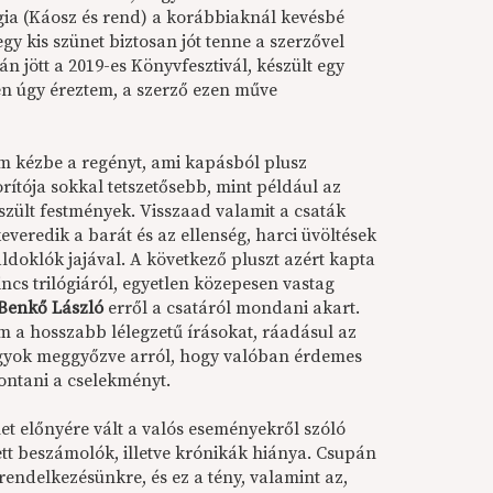
ógia (Káosz és rend) a korábbiaknál kevésbé
egy kis szünet biztosan jót tenne a szerzővel
n jött a 2019-es Könyvfesztivál, készült egy
en úgy éreztem, a szerző ezen műve
m kézbe a regényt, ami kapásból plusz
orítója sokkal tetszetősebb, mint például az
észült festmények. Visszaad valamit a csaták
veredik a barát és az ellenség, harci üvöltések
ldoklók jajával. A következő pluszt azért kapta
sincs trilógiáról, egyetlen közepesen vastag
Benkő László
erről a csatáról mondani akart.
 a hosszabb lélegzetű írásokat, ráadásul az
gyok meggyőzve arról, hogy valóban érdemes
ntani a cselekményt.
et előnyére vált a valós eseményekről szóló
ett beszámolók, illetve krónikák hiánya. Csupán
rendelkezésünkre, és ez a tény, valamint az,