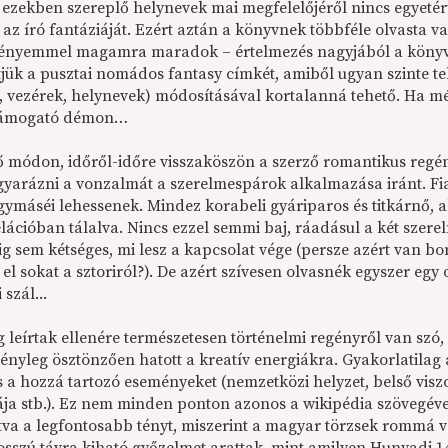
 ezekben szereplő helynevek mai megfelelőjéről nincs egyetér
 az író fantáziáját. Ezért aztán a könyvnek többféle olvasta 
ényemmel magamra maradok – értelmezés nagyjából a könyv el
tjük a pusztai nomádos fantasy címkét, amiből ugyan szinte te
k, vezérek, helynevek) módosításával kortalanná tehető. Ha mé
ámogató démon…
 módon, időről-időre visszaköszön a szerző romantikus regén
arázni a vonzalmát a szerelmespárok alkalmazása iránt. Fia
gymáséi lehessenek. Mindez korabeli gyáriparos és titkárnő
elációban tálalva. Nincs ezzel semmi baj, ráadásul a két szer
tig sem kétséges, mi lesz a kapcsolat vége (persze azért van
el sokat a sztoriról?). De azért szívesen olvasnék egyszer eg
 szál...
g leírtak ellenére természetesen történelmi regényről van szó
ényleg ösztönzően hatott a kreatív energiákra. Gyakorlatilag 
és a hozzá tartozó eseményeket (nemzetközi helyzet, belső vi
iája stb.). Ez nem minden ponton azonos a wikipédia szövegéve
tva a legfontosabb tényt, miszerint a magyar törzsek rommá ve