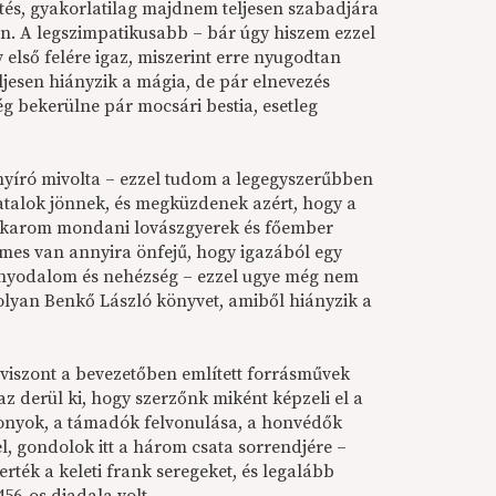
tés, gyakorlatilag majdnem teljesen szabadjára
van. A legszimpatikusabb – bár úgy hiszem ezzel
ső felére igaz, miszerint erre nyugodtan
ljesen hiányzik a mágia, de pár elnevezés
g bekerülne pár mocsári bestia, esetleg
yíró mivolta – ezzel tudom a legegyszerűbben
talok jönnek, és megküzdenek azért, hogy a
, akarom mondani lovászgyerek és főember
elmes van annyira önfejű, hogy igazából egy
 bonyodalom és nehézség – ezzel ugye még nem
y olyan Benkő László könyvet, amiből hiányzik a
, viszont a bevezetőben említett forrásművek
az derül ki, hogy szerzőnk miként képzeli el a
szonyok, a támadók felvonulása, a honvédők
l, gondolok itt a három csata sorrendjére –
rték a keleti frank seregeket, és legalább