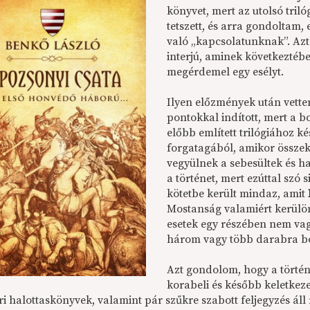
könyvet, mert az utolsó tril
tetszett, és arra gondoltam, 
való „kapcsolatunknak”. Aztá
interjú, aminek következtéb
megérdemel egy esélyt.
Ilyen előzmények után vette
pontokkal indított, mert a b
előbb említett trilógiához k
forgatagából, amikor összeke
vegyülnek a sebesültek és ha
a történet, mert ezúttal szó 
kötetbe került mindaz, amit
Mostanság valamiért kerülöm
esetek egy részében nem va
három vagy több darabra bo
Azt gondolom, hogy a történ
korabeli és később keletkez
i halottaskönyvek, valamint pár szűkre szabott feljegyzés áll 