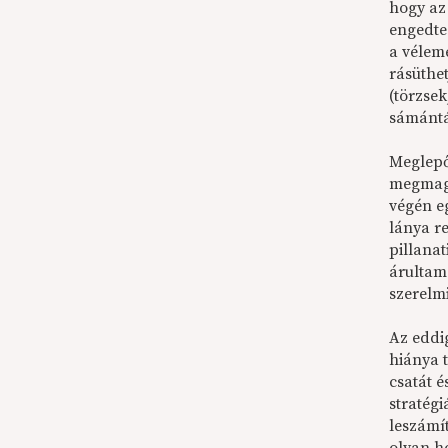
hogy az
engedte
a vélem
rásüthe
(törzse
sámánt
Meglepő
megmagy
végén e
lánya r
pillana
árultam 
szerelmi
Az eddi
hiánya t
csatát 
stratég
leszámí