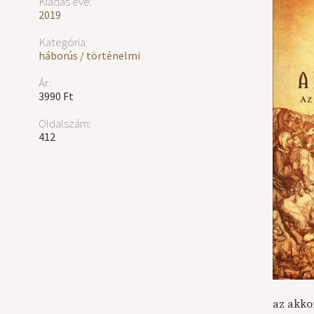
Kiadás éve:
2019
Kategória:
háborús / történelmi
Ár:
3990 Ft
Oldalszám:
412
az akkor