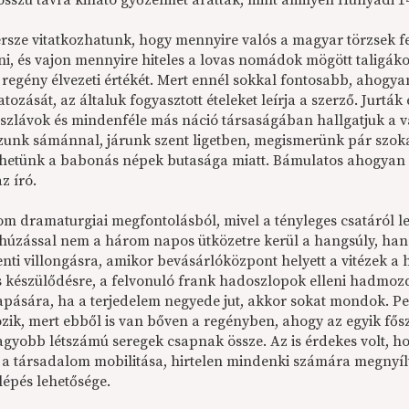
osszú távra kiható győzelmet arattak, mint amilyen Hunyadi 14
rsze vitatkozhatunk, hogy mennyire valós a magyar törzsek fe
lni, és vajon mennyire hiteles a lovas nomádok mögött taligák
 regény élvezeti értékét. Mert ennél sokkal fontosabb, ahogya
tozását, az általuk fogyasztott ételeket leírja a szerző. Jurt
szlávok és mindenféle más náció társaságában hallgatjuk a való
zunk sámánnal, járunk szent ligetben, megismerünk pár szoká
etünk a babonás népek butasága miatt. Bámulatos ahogyan m
z író.
m dramaturgiai megfontolásból, mivel a tényleges csatáról le
 húzással nem a három napos ütközetre kerül a hangsúly, han
nti villongásra, amikor bevásárlóközpont helyett a vitézek a
 készülődésre, a felvonuló frank hadoszlopok elleni hadmozd
apására, ha a terjedelem negyede jut, akkor sokat mondok. Pe
ozik, mert ebből is van bőven a regényben, ahogy az egyik fő
agyobb létszámú seregek csapnak össze. Az is érdekes volt, 
k a társadalom mobilitása, hirtelen mindenki számára megnyí
lépés lehetősége.