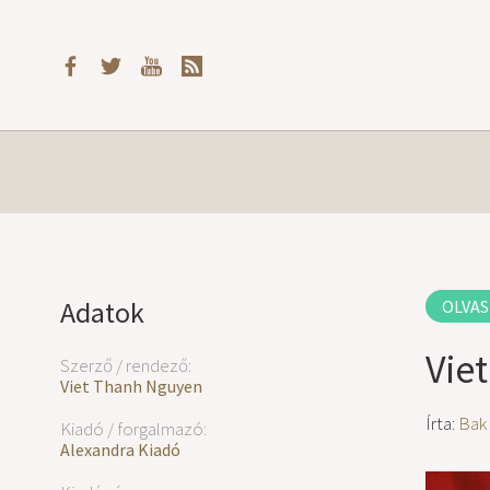
Adatok
OLVAS
Vie
Szerző / rendező:
Viet Thanh Nguyen
Írta:
Bak
Kiadó / forgalmazó:
Alexandra Kiadó