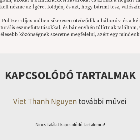
ágban, azokat a beilleszkedési zavarokat és azokat a negatív
ell néznie az Ígéret földjén, és azt, hogy bármit tesz, valószí
 Pulitzer-díjas műben sikeresen ötvöződik a háborús- és a ké
turális eszmefuttatásokkal, és bár enyhén túlírtnak találtam,
zélesebb közönségnek szeretne megfelelni, azért egy minden
KAPCSOLÓDÓ TARTALMAK
Viet Thanh Nguyen
további művei
Nincs találat kapcsolódó tartalomra!