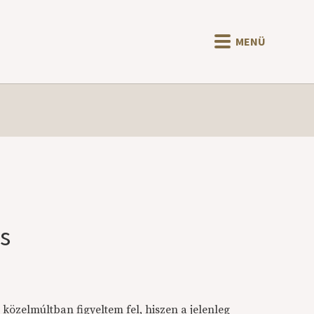
MENÜ
s
 közelmúltban figyeltem fel, hiszen a jelenleg