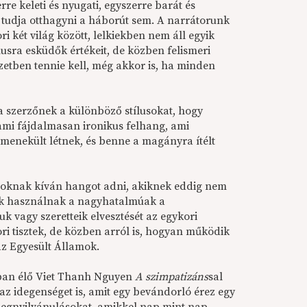
re keleti és nyugati, egyszerre barát és
m tudja otthagyni a háborút sem. A narrátorunk
 két világ között, lelkiekben nem áll egyik
usra esküdők értékeit, de közben felismeri
lyzetben tennie kell, még akkor is, ha minden
a szerzőnek a különböző stílusokat, hogy
lami fájdalmasan ironikus felhang, ami
menekült létnek, és benne a magányra ítélt
azoknak kíván hangot adni, akiknek eddig nem
nak használnak a nagyhatalmúak a
k vagy szeretteik elvesztését az egykori
i tisztek, de közben arról is, hogyan működik
az Egyesült Államok.
ban élő Viet Thanh Nguyen
A szimpatizáns
sal
z idegenséget is, amit egy bevándorló érez egy