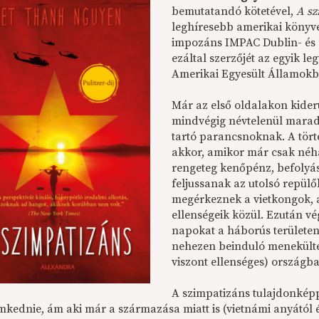
bemutatandó kötetével,
A
sz
leghíresebb amerikai könyves
impozáns IMPAC Dublin- és a
ezáltal szerzőjét az egyik l
Amerikai Egyesült Államokb
Már az első oldalakon kider
mindvégig névtelenül maradó
tartó parancsnoknak. A tört
akkor, amikor már csak néh
rengeteg kenőpénz, befolyás
feljussanak az utolsó repülő
megérkeznek a vietkongok, a
ellenségeik közül. Ezután vé
napokat a háborús területen
nehezen beinduló menekülté
viszont ellenséges) országb
A szimpatizáns tulajdonképp
kednie, ám aki már a származása miatt is (vietnámi anyától és 