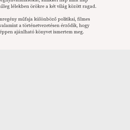
 megnyilvánulásokat, amikkel nap mint nap
nűleg lélekben örökre a két világ között ragad.
mregény műfaja különböző politikai, filmes
 valamint a történetvezetésen érződik, hogy
képpen ajánlható könyvet ismertem meg.