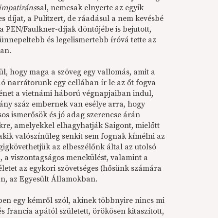
impatizáns
sal, nemcsak elnyerte az egyik
 díjat, a Pulitzert, de ráadásul a nem kevésbé
 PEN/Faulkner-díjak döntőjébe is bejutott,
egünnepeltebb és legelismertebb íróvá tette az
an.
ül, hogy maga a szöveg egy vallomás, amit a
 narrátorunk egy cellában ír le az őt fogva
énet a vietnámi háború végnapjaiban indul,
ány száz embernek van esélye arra, hogy
os ismerősök és jó adag szerencse árán
kre, amelyekkel elhagyhatják Saigont, mielőtt
kik valószínűleg senkit sem fognak kímélni az
gigkövethetjük az elbeszélőnk által az utolsó
, a viszontagságos menekülést, valamint a
letet az egykori szövetséges (hősünk számára
an, az Egyesült Államokban.
en egy kémről szól, akinek többnyire nincs mi
francia apától született, örökösen kitaszított,