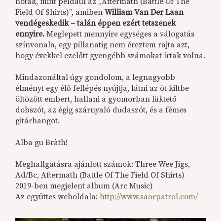
nóták, mint például az „Aftermath (Battle Of The
Field Of Shirts)”, amiben
William Van Der Laan
vendégeskedik – talán éppen ezért tetszenek
ennyire.
Meglepett mennyire egységes a válogatás
színvonala, egy pillanatig nem éreztem rajta azt,
hogy évekkel ezelőtt gyengébb számokat írtak volna.
Mindazonáltal úgy gondolom, a legnagyobb
élményt egy élő fellépés nyújtja, látni az öt kiltbe
öltözött embert, hallani a gyomorban lüktető
dobszót, az égig szárnyaló dudaszót, és a fémes
gitárhangot.
Alba gu Bràth!
Meghallgatásra ajánlott számok: Three Wee Jigs,
Ad/Bc, Aftermath (Battle Of The Field Of Shirts)
2019-ben megjelent album (Arc Music)
Az együttes weboldala:
http://www.saorpatrol.com/