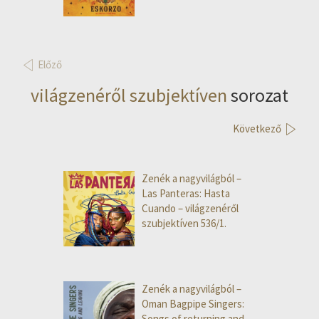
Előző
világzenéről szubjektíven
sorozat
Következő
Zenék a nagyvilágból –
Las Panteras: Hasta
Cuando – világzenéről
szubjektíven 536/1.
Zenék a nagyvilágból –
Oman Bagpipe Singers:
Songs of returning and