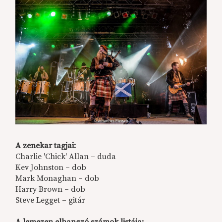
A zenekar tagjai:
Charlie 'Chick' Allan – duda
Kev Johnston – dob
Mark Monaghan – dob
Harry Brown – dob
Steve Legget – gitár
A lemezen elhangzó számok listája: