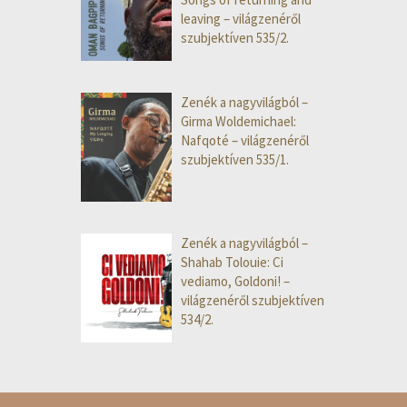
leaving – világzenéről
szubjektíven 535/2.
Zenék a nagyvilágból –
Girma Woldemichael:
Nafqoté – világzenéről
szubjektíven 535/1.
Zenék a nagyvilágból –
Shahab Tolouie: Ci
vediamo, Goldoni! –
világzenéről szubjektíven
534/2.