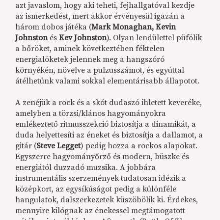
azt javaslom, hogy aki teheti, fejhallgatóval kezdje
az ismerkedést, mert akkor érvényesül igazán a
három dobos játéka (
Mark Monaghan, Kevin
Johnston
és
Kev Johnston
). Olyan lendülettel püfölik
a bőröket, aminek következtében féktelen
energialöketek jelennek meg a hangszóró
környékén, növelve a pulzusszámot, és egyúttal
átélhetünk valami sokkal elementárisabb állapotot.
A zenéjük a rock és a skót dudaszó ihletett keveréke,
amelyben a törzsi/klános hagyományokra
emlékeztető ritmusszekció biztosítja a dinamikát, a
duda helyettesíti az éneket és biztosítja a dallamot, a
gitár (
Steve Legget
) pedig hozza a rockos alapokat.
Egyszerre hagyományőrző és modern, büszke és
energiától duzzadó muzsika. A jobbára
instrumentális szerzemények tudatosan idézik a
középkort, az egysíkúságot pedig a különféle
hangulatok, dalszerkezetek küszöbölik ki. Érdekes,
mennyire kilógnak az énekessel megtámogatott