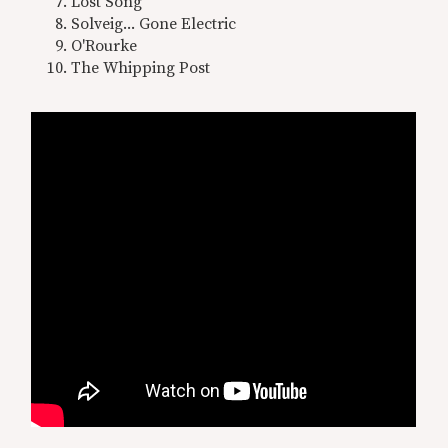
Lost Song
Solveig... Gone Electric
O'Rourke
The Whipping Post