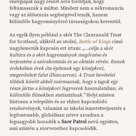
energiájuk nagy részét arra fordítják, hogy
feltámasszák a múltat. Mindezt nem a nekromancia
vagy az időutazás segítségével teszik, hanem
különféle hagyományőrző társaságokon keresztül.
Az egyik ilyen például a skót The Clanranald Trust
for Scotland, akikről az utolsó,
Battle of Kings
című
nagylemezük kapcsán ezt írtam:
„…célja a skót
kultúra és a skót hagyományok megőrzése és
terjesztése a szórakoztatás és az oktatás révén. Ennek
érdekében évek óta építenek egy középkori,
megerősített falut (Duncarron). A Trust bevételei
többek között abból származnak, hogy a tagok egy
része jártas a középkori fegyverek használatában, és
különféle filmekben statisztálnak.”
Helyi szinten
biztosan a település és az ehhez kapcsolódó
rendezvények, valamint az iskolai ismeretterjesztés a
legfontosabb, globálisan nézve azonban a
legnagyobb hozadék a
Saor Patrol
nevű együttes,
ami szintén a szervezethez kapcsolódik.