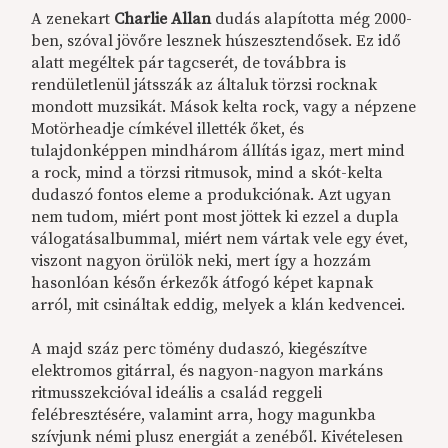
A zenekart
Charlie Allan
dudás alapította még 2000-
ben, szóval jövőre lesznek húszesztendősek. Ez idő
alatt megéltek pár tagcserét, de továbbra is
rendületlenül játsszák az általuk törzsi rocknak
mondott muzsikát. Mások kelta rock, vagy a népzene
Motörheadje címkével illették őket, és
tulajdonképpen mindhárom állítás igaz, mert mind
a rock, mind a törzsi ritmusok, mind a skót-kelta
dudaszó fontos eleme a produkciónak. Azt ugyan
nem tudom, miért pont most jöttek ki ezzel a dupla
válogatásalbummal, miért nem vártak vele egy évet,
viszont nagyon örülök neki, mert így a hozzám
hasonlóan későn érkezők átfogó képet kapnak
arról, mit csináltak eddig, melyek a klán kedvencei.
A majd száz perc tömény dudaszó, kiegészítve
elektromos gitárral, és nagyon-nagyon markáns
ritmusszekcióval ideális a család reggeli
felébresztésére, valamint arra, hogy magunkba
szívjunk némi plusz energiát a zenéből. Kivételesen