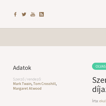
Adatok
OLVAS
Sze
Szerző / rendező:
Mark Twain
,
Tom Crosshill
,
díja
Margaret Atwood
Írta:
ekul