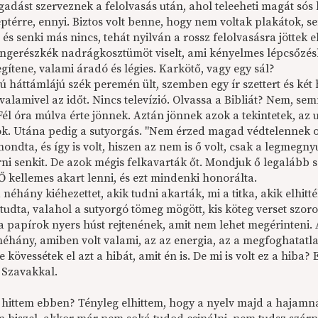
adást szerveznek a felolvasás után, ahol teleeheti magát sós ke
eptérre, ennyi. Biztos volt benne, hogy nem voltak plakátok, s
és senki más nincs, tehát nyilván a rossz felolvasásra jöttek e
tengerészkék nadrágkosztümöt viselt, ami kényelmes lépcsőzés
gítene, valami áradó és légies. Karkötő, vagy egy sál?
ú háttámlájú szék peremén ült, szemben egy ír szettert és két 
 valamivel az időt. Nincs televízió. Olvassa a Bibliát? Nem, s
Fél óra múlva érte jönnek. Aztán jönnek azok a tekintetek, az 
k. Utána pedig a sutyorgás. "Nem érzed magad védtelennek oda
ondta, és így is volt, hiszen az nem is ő volt, csak a legmegny
rni senkit. De azok mégis felkavarták őt. Mondjuk ő legalább 
Ő kellemes akart lenni, és ezt mindenki honorálta.
 néhány kiéhezettet, akik tudni akarták, mi a titka, akik elhit
tudta, valahol a sutyorgó tömeg mögött, kis köteg verset szor
a papírok nyers húst rejtenének, amit nem lehet megérinteni. 
néhány, amiben volt valami, az az energia, az a megfoghatatla
e kövessétek el azt a hibát, amit én is. De mi is volt ez a hiba
. Szavakkal.
 hittem ebben? Tényleg elhittem, hogy a nyelv majd a hajamná