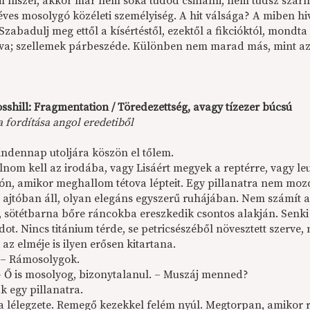
 hiszel, akkor már nem soká tudod csinálni, nem tudsz szárn
ves mosolygó közéleti személyiség. A hit válsága? A miben hiv
 Szabadulj meg ettől a kísértéstől, ezektől a fikcióktól, mondt
va; szellemek párbeszéde. Különben nem marad más, mint az
sshill: Fragmentation / Töredezettség, avagy tízezer búcsú
 fordítása angol eredetiből
ndennap utoljára köszön el tőlem.
lnom kell az irodába, vagy Lisáért megyek a reptérre, vagy le
són, amikor meghallom tétova lépteit. Egy pillanatra nem moz
 ajtóban áll, olyan elegáns egyszerű ruhájában. Nem számít a
, sötétbarna bőre ráncokba ereszkedik csontos alakján. Sen
dot. Nincs titánium térde, se petricsészéből növesztett szerv
az elméje is ilyen erősen kitartana.
 – Rámosolygok.
 – Ő is mosolyog, bizonytalanul. – Muszáj menned?
k egy pillanatra.
a lélegzete. Remegő kezekkel felém nyúl. Megtorpan, amikor r