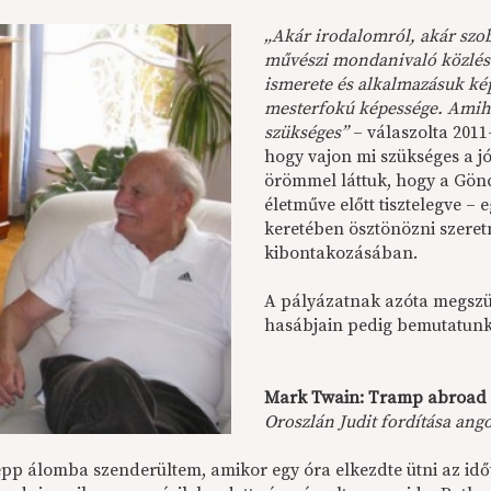
„Akár irodalomról, akár szob
művészi mondanivaló közlésé
ismerete és alkalmazásuk ké
mesterfokú képessége. Amihe
szükséges”
– válaszolta 2011
hogy vajon mi szükséges a j
örömmel láttuk, hogy a Gön
életműve előtt tisztelegve –
keretében ösztönözni szeretn
kibontakozásában.
A pályázatnak azóta megszü
hasábjain pedig bemutatunk 
Mark Twain: Tramp abroad /
Oroszlán Judit fordítása ango
pp álomba szenderültem, amikor egy óra elkezdte ütni az idő