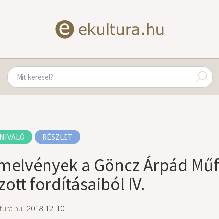
NIVALÓ
RÉSZLET
melvények a Göncz Árpád Műfo
zott fordításaiból IV.
tura.hu
| 2018. 12. 10.