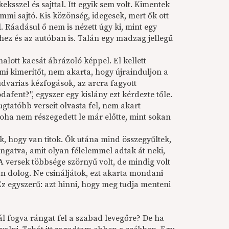
ksszel és sajttal. Itt egyik sem volt. Kimentek
emmi sajtó. Kis közönség, idegesek, mert ők ott
l. Ráadásul ő nem is nézett úgy ki, mint egy
hez és az autóban is. Talán egy madzag jellegű
halott kacsát ábrázoló képpel. El kellett
emmi kimerítőt, nem akarta, hogy újrainduljon a
udvarias kézfogások, az arcra fagyott
fent?", egyszer egy kislány ezt kérdezte tőle.
ugtatóbb verseit olvasta fel, nem akart
soha nem részegedett le már előtte, mint sokan
ték, hogy van titok. Ők utána mind összegyűltek,
ongatva, amit olyan félelemmel adtak át neki,
A versek többsége szörnyű volt, de mindig volt
n dolog. Ne csináljátok, ezt akarta mondani
? Ez egyszerű: azt hinni, hogy meg tudja menteni
l fogva rángat fel a szabad levegőre? De ha