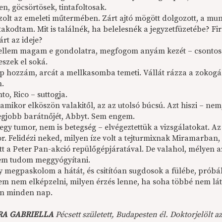
n, göcsörtösek, tintafoltosak.
jzolt az emeleti műtermében. Zárt ajtó mögött dolgozott, a mu
akodtam. Mit is találnék, ha belelesnék a jegyzetfüzetébe? Fi
árt az ideje?
ellem magam e gondolatra, megfogom anyám kezét – csontos é
eszek el soká.
ép hozzám, arcát a mellkasomba temeti. Vállát rázza a zokog
n.
nto, Rico – suttogja.
amikor elköszön valakitől, az az utolsó búcsú. Azt hiszi – nem,
egjobb barátnőjét, Abbyt. Sem engem.
gy tumor, nem is betegség – elvégeztettük a vizsgálatokat. Az
r. Felidézi neked, milyen íze volt a tejturmixnak Miramarban, 
ött a Peter Pan-akció repülőgépjáratával. De valahol, mélyen 
em tudom meggyógyítani.
 megpaskolom a hátát, és csitítóan sugdosok a fülébe, próbál
em nem elképzelni, milyen érzés lenne, ha soha többé nem lá
an minden nap.
RA GABRIELLA
Pécsett született, Budapesten él. Doktorjelölt