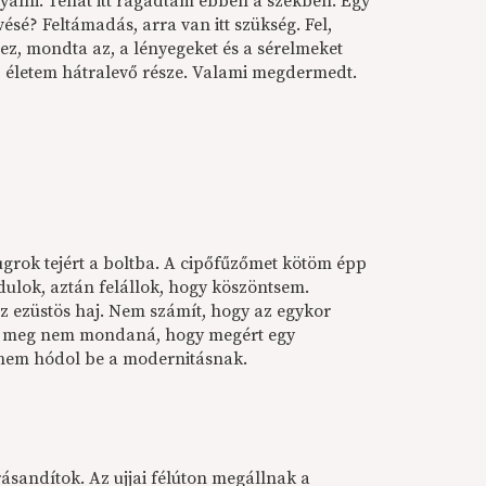
yalni. Tehát itt ragadtam ebben a székben. Egy
ésé? Feltámadás, arra van itt szükség. Fel,
a ez, mondta az, a lényegeket és a sérelmeket
 életem hátralevő része. Valami megdermedt.
ugrok tejért a boltba. A cipőfűzőmet kötöm épp
dulok, aztán felállok, hogy köszöntsem.
z ezüstös haj. Nem számít, hogy az egykor
ki meg nem mondaná, hogy megért egy
e, nem hódol be a modernitásnak.
ásandítok. Az ujjai félúton megállnak a