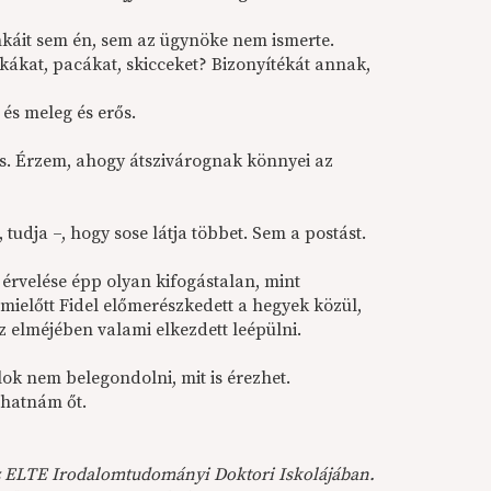
nkáit sem én, sem az ügynöke nem ismerte.
rkákat, pacákat, skicceket? Bizonyítékát annak,
s meleg és erős.
ás. Érzem, ahogy átszivárognak könnyei az
 tudja –, hogy sose látja többet. Sem a postást.
 érvelése épp olyan kifogástalan, mint
mielőtt Fidel előmerészkedett a hegyek közül,
az elméjében valami elkezdett leépülni.
ok nem belegondolni, mit is érezhet.
thatnám őt.
 az ELTE Irodalomtudományi Doktori Iskolájában.