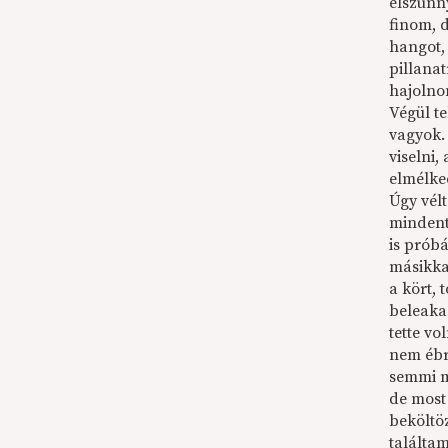
elszunn
finom, 
hangot,
pillanat
hajolno
Végül t
vagyok.
viselni,
elmélked
Úgy vélt
mindent
is prób
másikka
a kört,
beleaka
tette v
nem ébr
semmi m
de most
beköltö
találta