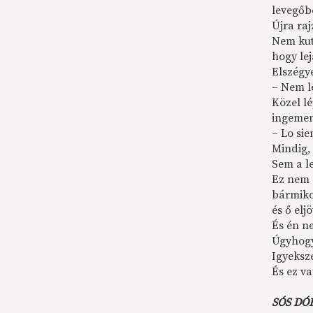
levegőbe
Újra ra
Nem kut
hogy lej
Elszégy
– Nem l
Közel l
ingeme
– Lo sie
Mindig, 
Sem a l
Ez nem e
bármiko
és ő elj
És én n
Úgyhogy
Igyeksz
És ez v
SÓS DÓ