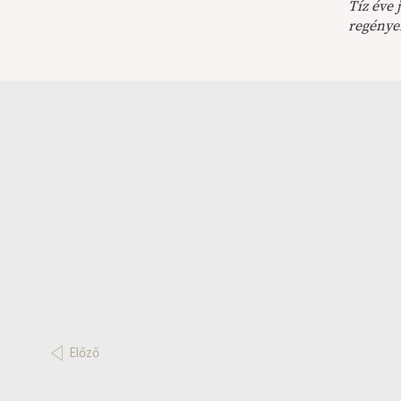
Tíz éve 
regények
Előző