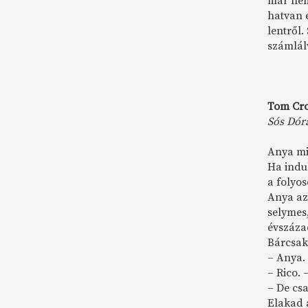
már nem
hatvan é
lentről.
számlál
Tom Cro
Sós Dóra
Anya mi
Ha indu
a folyo
Anya az
selymes
évszáza
Bárcsak 
– Anya.
– Rico.
– De csa
Elakad 