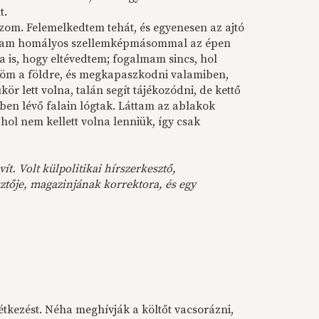
t.
zom. Felemelkedtem tehát, és egyenesen az ajtó
magam homályos szellemképmásommal az épen
ra is, hogy eltévedtem; fogalmam sincs, hol
ülnöm a földre, és megkapaszkodni valamiben,
ör lett volna, talán segít tájékozódni, de kettő
mben lévő falain lógtak. Láttam az ablakok
hol nem kellett volna lenniük, így csak
ít. Volt külpolitikai hírszerkesztő,
ztője, magazinjának korrektora, és egy
étkezést. Néha meghívják a költőt vacsorázni,