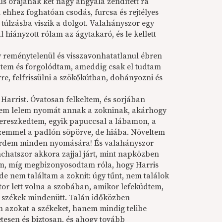
s órájának két nagy angyala zendített rá
ehhez foghatóan csodás, furcsa és rejtélyes
 túlzásba viszik a dolgot. Valahányszor egy
 hiányzott rólam az ágytakaró, és le kellett
y reménytelenül és visszavonhatatlanul ébren
üdtem és forgolódtam, ameddig csak el tudtam
érre, felfrissülni a szökőkútban, dohányozni és
 Harrist. Óvatosan felkeltem, és sorjában
 nem lelem nyomát annak a zokninak, akárhogy
 ereszkedtem, egyik papuccsal a lábamon, a
zemmel a padlón söpörve, de hiába. Növeltem
 térdem minden nyomására! És valahányszor
hatszor akkora zajjal járt, mint napközben
etem, míg megbizonyosodtam róla, hogy Harris
e nem találtam a zoknit: úgy tűnt, nem találok
or lett volna a szobában, amikor lefeküdtem,
k, székek mindenütt. Talán időközben
m azokat a székeket, hanem mindig telibe
tesen és biztosan, és ahogy tovább