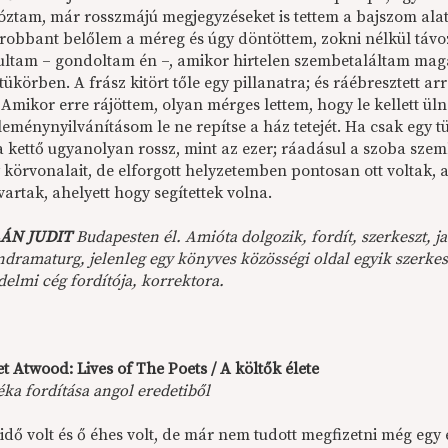
óztam, már rosszmájú megjegyzéseket is tettem a bajszom alat
irobbant belőlem a méreg és úgy döntöttem, zokni nélkül távo
dultam – gondoltam én –, amikor hirtelen szembetaláltam 
ükörben. A frász kitört tőle egy pillanatra; és ráébresztett ar
 Amikor erre rájöttem, olyan mérges lettem, hogy le kellett 
eménynyilvánításom le ne repítse a ház tetejét. Ha csak egy tük
 a kettő ugyanolyan rossz, mint az ezer; ráadásul a szoba sze
körvonalait, de elforgott helyzetemben pontosan ott voltak, a
artak, ahelyett hogy segítettek volna.
ÁN JUDIT
Budapesten él. Amióta dolgozik, fordít, szerkeszt, jav
dramaturg, jelenleg egy könyves közösségi oldal egyik szerkes
elmi cég fordítója, korrektora.
 Atwood: Lives of The Poets / A költők élete
ka fordítása angol eredetiből
dő volt és ő éhes volt, de már nem tudott megfizetni még egy 