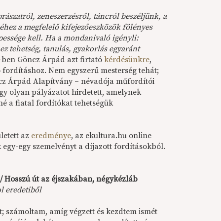
rászatról, zeneszerzésről, táncról beszéljünk, a
hez a megfelelő kifejezőeszközök fölényes
pessége kell. Ha a mondanivaló igényli:
z tehetség, tanulás, gyakorlás egyaránt
-ben Göncz Árpád azt firtató
kérdésünkre
,
ó fordításhoz. Nem egyszerű mesterség tehát;
cz Árpád Alapítvány – névadója műfordítói
 egy olyan pályázatot hirdetett, amelynek
é a fiatal fordítókat tehetségük
letett az
eredménye
, az ekultura.hu online
egy-egy szemelvényt a díjazott fordításokból.
 Hosszú út az éjszakában, négykézláb
l eredetiből
t; számoltam, amíg végzett és kezdtem ismét