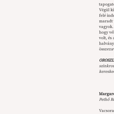
tapogat
Végül k
felé in
maradt t
vagyok.
hogy vél
volt, és
halvány 
összezav
OROSZL
szinkron
keresked
Margaret
Pethő Ré
Vacsorai