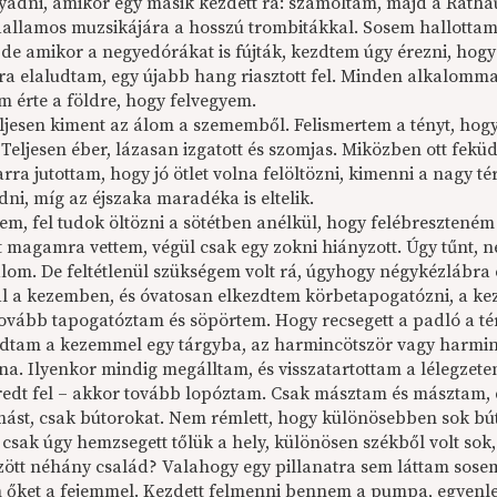
yadni, amikor egy másik kezdett rá: számoltam, majd a Rathau
dallamos muzsikájára a hosszú trombitákkal. Sosem hallottam 
 de amikor a negyedórákat is fújták, kezdtem úgy érezni, hogy
ra elaludtam, egy újabb hang riasztott fel. Minden alkalommal
m érte a földre, hogy felvegyem.
eljesen kiment az álom a szememből. Felismertem a tényt, hog
 Teljesen éber, lázasan izgatott és szomjas. Miközben ott fek
 arra jutottam, hogy jó ötlet volna felöltözni, kimenni a nagy t
ni, míg az éjszaka maradéka is eltelik.
em, fel tudok öltözni a sötétben anélkül, hogy felébreszteném
 magamra vettem, végül csak egy zokni hiányzott. Úgy tűnt,
álom. De feltétlenül szükségem volt rá, úgyhogy négykézlábra
l a kezemben, és óvatosan elkezdtem körbetapogatózni, a ke
 tovább tapogatóztam és söpörtem. Hogy recsegett a padló a
dtam a kezemmel egy tárgyba, az harmincötször vagy harminc
olna. Ilyenkor mindig megálltam, és visszatartottam a lélegz
edt fel – akkor tovább lopóztam. Csak másztam és másztam, d
ást, csak bútorokat. Nem rémlett, hogy különösebben sok bút
 csak úgy hemzsegett tőlük a hely, különösen székből volt so
zött néhány család? Valahogy egy pillanatra sem láttam sose
m őket a fejemmel. Kezdett felmenni bennem a pumpa, egyenle