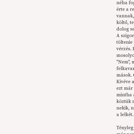
néha fog
érte a r
vannak, 
költő, 
dolog se
A szigor
töltenie
vérzés. 
mosolyo
"Nem", m
felkava
mások. 
Kivéve a
ezt már 
mintha 
köztük 
nekik, n
a lelkét
Tényleg