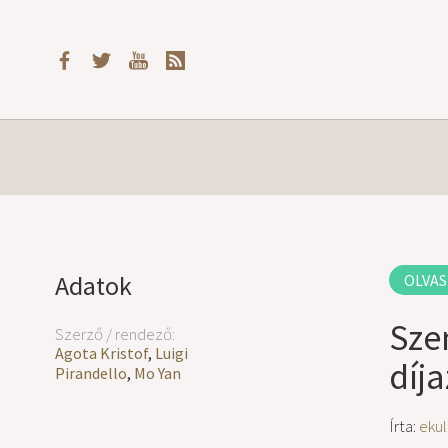
Adatok
OLVAS
Sze
Szerző / rendező:
Agota Kristof
,
Luigi
díja
Pirandello
,
Mo Yan
Írta:
ekul