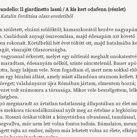
randello: Il giardinetto lassú / A kis kert odafenn (részlet)
atalin fordítása olasz eredetiből
an született, elzászi szülőktől; kamaszkorától kezdve nagyapá
n. Családunk anyagi összeomlása, majd édesapám azt követő h
en rokonait. Körülbelül hét évet töltött ott, majd hatalmába ker
gát, visszajött Olaszországba.
vagyonnal érkezett, melyet egy nőtlenül meghalt unokatestvére
 maradtam, édesanyám nélkül, szinte nincstelenül. Bauer apó r
lotta, hogy lakjam vele. Nem fogadtam el, mert nem sokkal el
em egy bizalmi állást, amely miatt állandóan utaznom kellett.
 öreget; valahányszor újra Rómában jártam, elmentem hozzá; és
lvezet volt számomra a társasága. Mikor vele beszélgettem, le
űségben.
ó megmaradt az ártatlan tudatlanság állapotában az élet minde
és mekkora rácsodálkozással nyílt meg az értelme a legközöns
va. Hosszú órákat töltött a könyvtárban olvasással, tanulássa
megvallva, már nem lett volna fontos tudnia. Bámulatos, menny
gett rajta az ember, milyen más lehetett volna az élete, elkép