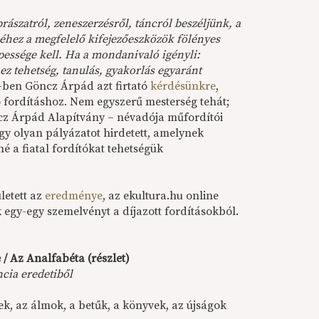
rászatról, zeneszerzésről, táncról beszéljünk, a
hez a megfelelő kifejezőeszközök fölényes
pessége kell. Ha a mondanivaló igényli:
z tehetség, tanulás, gyakorlás egyaránt
-ben Göncz Árpád azt firtató
kérdésünkre
,
ó fordításhoz. Nem egyszerű mesterség tehát;
cz Árpád Alapítvány – névadója műfordítói
 egy olyan pályázatot hirdetett, amelynek
é a fiatal fordítókat tehetségük
letett az
eredménye
, az ekultura.hu online
egy-egy szemelvényt a díjazott fordításokból.
 / Az Analfabéta (részlet)
ncia eredetiből
ek, az álmok, a betűk, a könyvek, az újságok