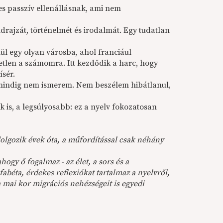
es passzív ellenállásnak, ami nem
ldrajzát, történelmét és irodalmát. Egy tudatlan
l egy olyan városba, ahol franciául
retlen a számomra. Itt kezdődik a harc, hogy
ísér.
g mindig nem ismerem. Nem beszélem hibátlanul,
k is, a legsúlyosabb: ez a nyelv fokozatosan
olgozik évek óta, a műfordítással csak néhány
ogy ő fogalmaz - az élet, a sors és a
abéta, érdekes reflexiókat tartalmaz a nyelvről,
a mai kor migrációs nehézségeit is egyedi