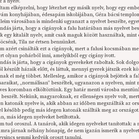
z a nyelv.
am elképzelni, hogy létezhet egy másik nyelv, hogy egy emberi
ám konyhájában, édesapám iskolájában, Géza bácsi templomá
leim városában is mindenki ugyanazt a nyelvet beszélte, egyet
ndás járta, hogy a cigányok a falu határában más nyelvet besz
ak egy kitalált nyelv, amit csak maguk között használtak, mint
söcsénk, Tila ne értsen bennünket.
m azért csinálták ezt a cigányok, mert a falusi kocsmában meg
t olyan pohárból inni, amelyikből egy cigány ivott.
ndás is járta, hogy a cigányok gyerekeket raboltak. Sok dolg
 készült házaik előtt, és láttuk, mennyi gyerek játszik ezek kö
nak el még többet. Mellesleg, amikor a cigányok bejöttek a f
osaraikat, „normálisan” beszéltek, ugyanazon a nyelven, mint 
éves koromban elköltöztünk. Egy határ menti városba mentün
beszélt. Nekünk, magyaroknak, ez ellenséges nyelv volt, mert 
en katonák nyelve is, akik abban az időben megszállták az ors
el később pedig más idegen katonák szállták meg az országot. 
n, más idegen nyelveket betiltottak.
m tud oroszul. A tanárok, akik idegen nyelveket tanítottak: a n
amra járnak néhány hónapig, de nem igazán ismerik a nyelvet
gysincs semmi kedvük oroszt tanulni.