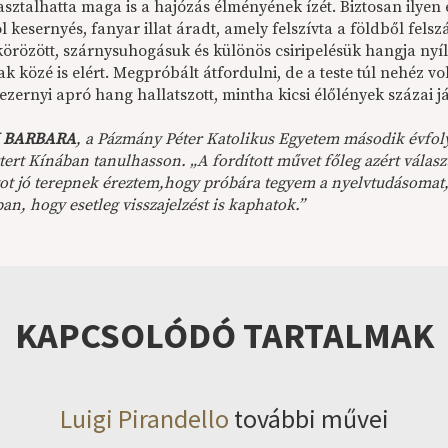
sztalhatta maga is a hajózás élményének ízét. Biztosan ilyen 
l kesernyés, fanyar illat áradt, amely felszívta a földből felsz
örözött, szárnysuhogásuk és különös csiripelésük hangja nyí
ak közé is elért. Megpróbált átfordulni, de a teste túl nehéz vo
ezernyi apró hang hallatszott, mintha kicsi élőlények százai j
 BARBARA
, a Pázmány Péter Katolikus Egyetem második évfoly
ert Kínában tanulhasson. „A fordított művet főleg azért válasz
tot jó terepnek éreztem,hogy próbára tegyem a nyelvtudásomat,
n, hogy esetleg visszajelzést is kaphatok.”
KAPCSOLÓDÓ TARTALMAK
Luigi Pirandello
további művei