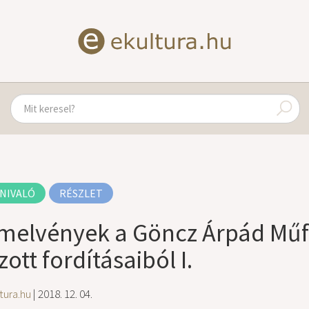
NIVALÓ
RÉSZLET
melvények a Göncz Árpád Műfo
zott fordításaiból I.
tura.hu
| 2018. 12. 04.