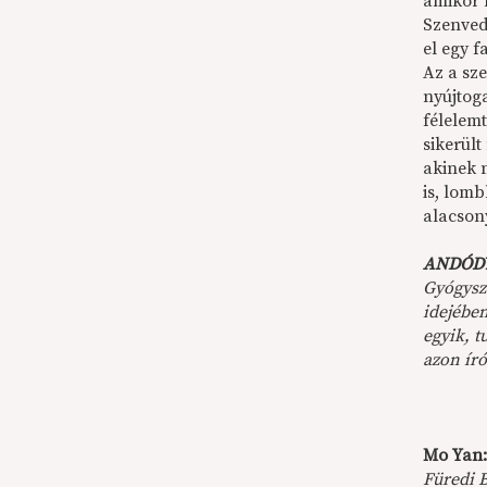
amikor 
Szenved
el egy 
Az a sz
nyújtog
félelemt
sikerült
akinek n
is, lomb
alacson
ANDÓD
Gyógysz
idejében
egyik, t
azon ír
Mo Yan:
Füredi B