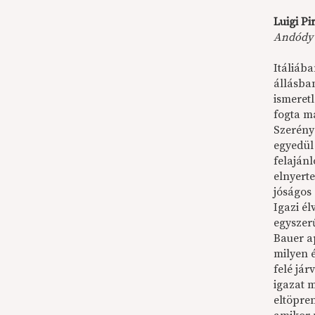
Luigi Pi
Andódy K
Itáliáb
állásba
ismeretl
fogta ma
Szerény 
egyedül
felaján
elnyert
jóságos
Igazi é
egyszer
Bauer ap
milyen 
felé jár
igazat 
eltöpren