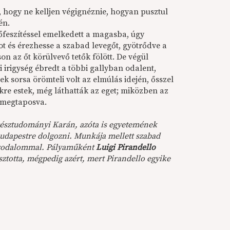
, hogy ne kelljen végignéznie, hogyan pusztul
én.
rőfeszítéssel emelkedett a magasba, úgy
t és érezhesse a szabad levegőt, gyötrődve a
on az őt körülvevő tetők fölött. De végül
 irigység ébredt a többi gallyban odalent,
ek sorsa örömteli volt az elmúlás idején, ősszel
őkre estek, még láthatták az eget; miközben az
, megtaposva.
észtudományi Karán, azóta is egyetemének
udapestre dolgozni. Munkája mellett szabad
, irodalommal. Pályaműként
Luigi Pirandello
sztotta, mégpedig azért, mert Pirandello egyike