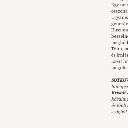
Egy nem
összeha
Ugyanezz
generác
Huszone
beszéln
meghódí
Több, m
és írni 
Ezért hí
megöli 
SOTKOV
hónapja
Kristóf 
körülmén
és több 
szögből 