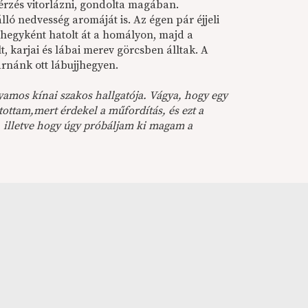
érzés vitorlázni, gondolta magában.
álló nedvesség aromáját is. Az égen pár éjjeli
lhegyként hatolt át a homályon, majd a
lt, karjai és lábai merev görcsben álltak. A
árnánk ott lábujjhegyen.
amos kínai szakos hallgatója. Vágya, hogy egy
tottam,mert érdekel a műfordítás, és ezt a
 illetve hogy úgy próbáljam ki magam a