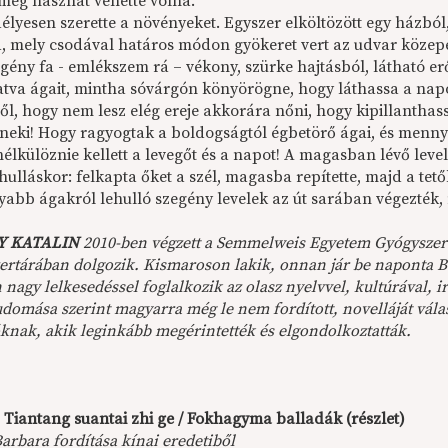
még hasznát vehette volna.
élyesen szerette a növényeket. Egyszer elköltözött egy házból
fa, mely csodával határos módon gyökeret vert az udvar közep
egény fa - emlékszem rá – vékony, szürke hajtásból, látható e
atva ágait, mintha sóvárgón könyörögne, hogy láthassa a napo
ől, hogy nem lesz elég ereje akkorára nőni, hogy kipillanthass
 neki! Hogy ragyogtak a boldogságtól égbetörő ágai, és mennyi
élkülöznie kellett a levegőt és a napot! A magasban lévő level
hulláskor: felkapta őket a szél, magasba repítette, majd a tet
yabb ágakról lehulló szegény levelek az út sarában végezték
Y KATALIN
2010-ben végzett a Semmelweis Egyetem Gyógyszer
ertárában dolgozik. Kismaroson lakik, onnan jár be naponta B
 nagy lelkesedéssel foglalkozik az olasz nyelvvel, kultúrával
udomása szerint magyarra még le nem fordított, novelláját vála
óknak, akik leginkább megérintették és elgondolkoztatták.
 Tiantang suantai zhi ge / Fokhagyma balladák (részlet)
arbara fordítása kínai eredetiből