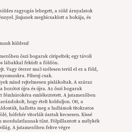
 zöldes ragyogás lebegett, a zöld árnyalatok
fénnyel. Jinjunek megbicsaklott a bokája, és
nunk küldeni!
mezőben őszi bogarak ciripeltek; egy távoli
jós lábakkal feküdt a földön.
jt. Vagy ötezer mu3 szélesen terül el ez a föld,
nyomunkra. Pihenj csak.
elyek mind rejtelmesen pislákoltak. A száraz
 bozótot újra és újra. Az őszi bogarak
tt fémhúrokéra emlékeztetett. A jutamezőben
arándokolt, hogy ételt kolduljon. Ott, a
osták, hallotta meg a hullámok titokzatos
lé, hófehér vitorlák úsztak kecsesen. Kissé
n mozdulatlannak tűnt. Fölpillantott a mélykék
 világ. A jutamezőben fekve végre