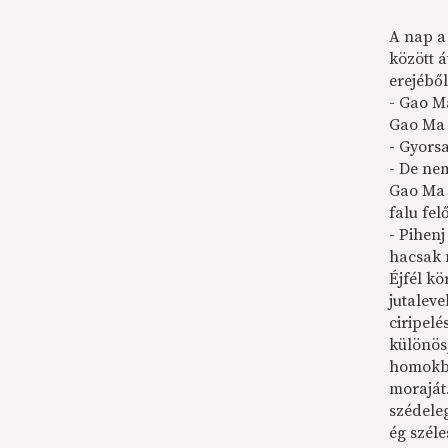
A nap a 
között á
erejébő
- Gao M
Gao Ma 
- Gyors
- De ne
Gao Ma e
falu fel
- Pihenj
hacsak 
Éjfél kö
jutalev
ciripel
különös,
homokba
moraját
szédele
ég széle