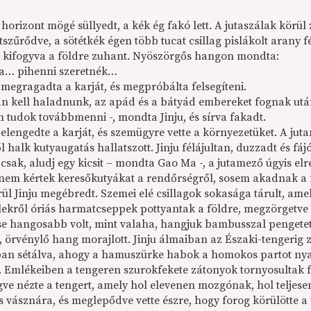
horizont mögé süllyedt, a kék ég fakó lett. A jutaszálak körül
tszűrődve, a sötétkék égen több tucat csillag pislákolt arany 
l kifogyva a földre zuhant. Nyöszörgős hangon mondta:
a… pihenni szeretnék…
megragadta a karját, és megpróbálta felsegíteni.
an kell haladnunk, az apád és a bátyád embereket fognak utá
m tudok továbbmenni -, mondta Jinju, és sírva fakadt.
lengedte a karját, és szemügyre vette a környezetüket. A juta
ől halk kutyaugatás hallatszott. Jinju félájultan, duzzadt és fá
 csak, aludj egy kicsit – mondta Gao Ma -, a jutamező úgyis elre
nem kértek keresőkutyákat a rendőrségről, sosem akadnak a 
rül Jinju megébredt. Szemei elé csillagok sokasága tárult, am
elekről óriás harmatcseppek pottyantak a földre, megzörgetve a
ése hangosabb volt, mint valaha, hangjuk bambusszal pengete
 örvénylő hang morajlott. Jinju álmaiban az Északi-tengerig z
n sétálva, ahogy a hamuszürke habok a homokos partot nyald
. Emlékeiben a tengeren szurokfekete zátonyok tornyosultak fö
gve nézte a tengert, amely hol elevenen mozgónak, hol teljese
s vásznára, és meglepődve vette észre, hogy forog körülötte a