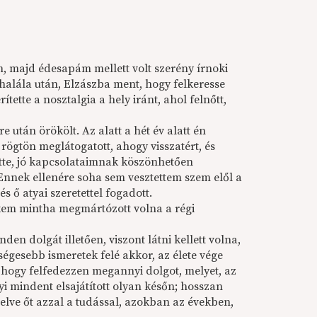
m, majd édesapám mellett volt szerény írnoki
alála után, Elzászba ment, hogy felkeresse
ítette a nosztalgia a hely iránt, ahol felnőtt,
 után örökölt. Az alatt a hét év alatt én
ögtön meglátogatott, ahogy visszatért, és
őtte, jó kapcsolataimnak köszönhetően
 Ennek ellenére soha sem vesztettem szem elől a
 ő atyai szeretettel fogadott.
lkem mintha megmártózott volna a régi
n dolgát illetően, viszont látni kellett volna,
égesebb ismeretek felé akkor, az élete vége
l, hogy felfedezzen megannyi dolgot, melyet, az
i mindent elsajátított olyan későn; hosszan
zelve őt azzal a tudással, azokban az években,