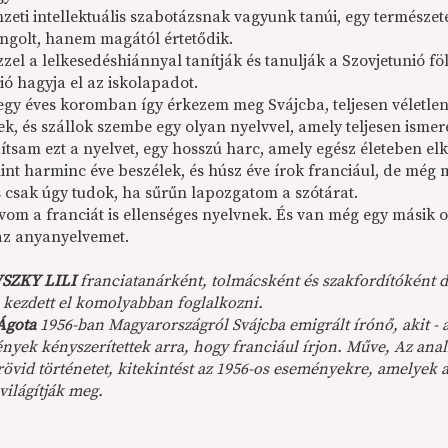
zeti intellektuális szabotázsnak vagyunk tanúi, egy természet
ngolt, hanem magától értetődik.
el a lelkesedéshiánnyal tanítják és tanulják a Szovjetunió fö
ió hagyja el az iskolapadot.
gy éves koromban így érkezem meg Svájcba, teljesen véletlenü
ek, és szállok szembe egy olyan nyelvvel, amely teljesen isme
tsam ezt a nyelvet, egy hosszú harc, amely egész életeben elk
int harminc éve beszélek, és húsz éve írok franciául, de mé
is csak úgy tudok, ha sűrűn lapozgatom a szótárat.
vom a franciát is ellenséges nyelvnek. És van még egy másik o
az anyanyelvemet.
SZKY LILI
franciatanárként, tolmácsként és szakfordítóként d
 kezdett el komolyabban foglalkozni.
Ágota
1956-ban Magyarországról Svájcba emigrált írónő, akit - ah
yek kényszerítettek arra, hogy franciául írjon. Műve, Az analf
rövid történetet, kitekintést az 1956-os eseményekre, amelyek 
világítják meg.