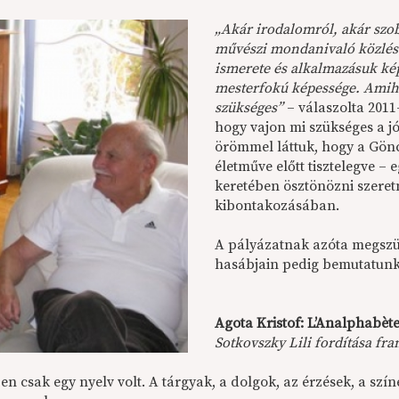
„Akár irodalomról, akár szob
művészi mondanivaló közlésé
ismerete és alkalmazásuk ké
mesterfokú képessége. Amihe
szükséges”
– válaszolta 2011
hogy vajon mi szükséges a j
örömmel láttuk, hogy a Gön
életműve előtt tisztelegve –
keretében ösztönözni szeretn
kibontakozásában.
A pályázatnak azóta megszü
hasábjain pedig bemutatunk 
Agota Kristof: L’Analphabète
Sotkovszky Lili fordítása fra
n csak egy nyelv volt. A tárgyak, a dolgok, az érzések, a szín