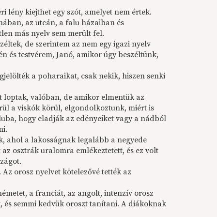
 lény kiejthet egy szót, amelyet nem értek.
ban, az utcán, a falu házaiban és
len más nyelv sem merült fel.
éltek, de szerintem az nem egy igazi nyelv
 én és testvérem, Janó, amikor úgy beszéltünk,
jelölték a poharaikat, csak nekik, hiszen senki
ot loptak, valóban, de amikor elmentük az
rül a viskók körül, elgondolkoztunk, miért is
aluba, hogy eladják az edényeiket vagy a nádból
mi.
k, ahol a lakosságnak legalább a negyede
az osztrák uralomra emlékeztetett, és ez volt
zágot.
Az orosz nyelvet kötelezővé tették az
émetet, a franciát, az angolt, intenzív orosz
, és semmi kedvük oroszt tanítani. A diákoknak