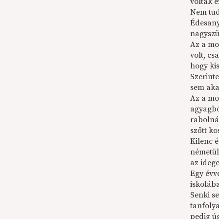
voltak e
Nem tudt
Édesany
nagyszü
Az a mo
volt, cs
hogy ki
Szerinte
sem akar
Az a mo
agyagból
rabolná
szőtt k
Kilenc 
németül 
az ideg
Egy évv
iskolába
Senki se
tanfoly
pedig ú