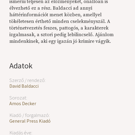
ismerni teljesen az előzményeket, önállóan is
élvezhető ez a rész. Baldacci ad annyi
háttérinformációt menet közben, amellyel
tökéletesen érthető minden cselekményszál. A
történetvezetés feszes, pattogós, a karakterek
izgalmasak, a sztori pedig lebilincselő. Ajánlom
mindenkinek, aki egy igazán jó krimire vágyik.
Adatok
Szerző / rendező:
David Baldacci
Sorozat:
Amos Decker
Kiadó / forgalmazó:
General Press Kiadó
Kiadás éve: