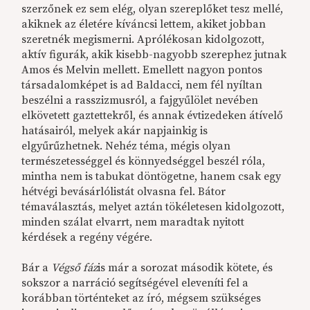
szerzőnek ez sem elég, olyan szereplőket tesz mellé,
akiknek az életére kíváncsi lettem,
akiket jobban
szeretnék megismerni
. Aprólékosan kidolgozott,
aktív figurák, akik kisebb-nagyobb szerephez jutnak
Amos és Melvin mellett. Emellett nagyon pontos
társadalomképet is ad Baldacci, nem fél nyíltan
beszélni a rasszizmusról, a fajgyűlölet nevében
elkövetett gaztettekről, és annak évtizedeken átívelő
hatásairól, melyek akár napjainkig is
elgyűrűzhetnek. Nehéz téma, mégis olyan
természetességgel és könnyedséggel beszél róla,
mintha nem is tabukat döntögetne, hanem csak egy
hétvégi bevásárlólistát olvasna fel. Bátor
témaválasztás, melyet aztán tökéletesen kidolgozott,
minden szálat elvarrt, nem maradtak nyitott
kérdések a regény végére.
Bár a
Végső fáz
is már a sorozat második kötete, és
sokszor a narráció segítségével eleveníti fel a
korábban történteket az író, mégsem szükséges