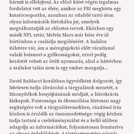
bármit is elfelejteni. Az előző kötet végén izgalmas
fordulatot vett az élete, amikor az FBI meghívta egy
kutatócsoportba, azonban az odafelé tartó úton
olyan információk birtokába jut, amelyek
megváltoztatják az előzetes terveit.
Eközben
egy
másik NFL sztár, Melvin Mars
már
húsz éve ül
börtönben a családja megöléséért. A halálos
ítéletére vár, ám a méreginjekció előtt váratlanul
valaki beismeri a gyilkosságokat, ezzel pedig
kezdetét veheti az őrült nyomozás, ahol a háttérben
a szálakat talán nem is egy ember mozgatja...
David Baldacci korábban ügyvédként dolgozott, így
hitelesen tudja ábrázolni a tárgyalások menetét, a
bizonyítékok benyújtásának módjait, a bürokrácia
kiskapuit. Pontossága és ékesszólása biztosan nagy
segítségére volt a tárgyalótermekben, ráadásul írás
közben is érződik az összeszedettsége: végig kézben
tudja tartani a cselekményszálat
és
a kellő időben
adagolja az információkat, folyamatosan fenntartva
az olvasó érdeklődését. A történetvezetése pörgős,