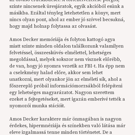
szinte nincsenek üresjáratok, egyik akcióból esünk a
másikba. Ezáltal tényleg letehetetlen a könyv, mert
nincs olyan pont, ahol az ember jó szívvel becsukná,
hogy majd holnap folytassa az olvasást.
Amos Decker memóriája és folyton kattogó agya
miatt szinte minden oldalon találkozunk valamilyen
felvetéssel, összeesküvés-elmélettel, lehetséges
megoldással, melyek sokszor nem visznek előrébb,
de van, hogy jó nyomra vezetik az FBI-t. Ha épp nem
a cselekmény halad előre, akkor sem lehet
unatkozni, mert olyankor jön az elméleti sík, ahol a
főszereplő próbál információmorzsákból felépíteni
egy lehetséges magyarázatot. Nagyon szerettem
ezeket a fejtegetéseket, mert igazán emberivé tették a
nyomozói munka stációit.
Amos Decker karaktere már önmagában is nagyon
érdekes, hipermnéziája és színekben való látása már
eleve izgalmassá tenne minden történetet. De a