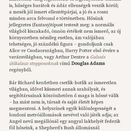
is, hűséges barátok és ádáz ellenségek veszik körül;
a mesék jól ismert ellentétpárjai, a jó és a rossz
minden arca felvonul e történetben. Hősünk
jellegzetes (fantasy)típust testesít meg: a normális
világból kiszakadó, önnön értékeit nem ismerő, az új
környezetben némileg esetlen, ám valójában
tehetséges, jó szándékú figura – gondoljunk csak
Alice-re Csodaországban, Harry Potter első éveire a
varázsvilágban, vagy Arthur Dentre a
Galaxis
útikalauz stopposoknak
című
Douglas Adams
regényből.
Bár Richard kezdetben csetlik-botlik az ismeretlen
világban, idővel kiismeri annak szabályait, és
segítőtársainak köszönhetően ő maga is hőssé válik
– ha mást nem is, társait és saját életét képes
megmenteni. A helyszínek egyik különlegességét a
londoni metróállomások nevével való játék adja; az
Angel nevű megállónál egy angyal lakhelyét fedezik
föl hőseink, a Shepherd’s Bush állomásnál