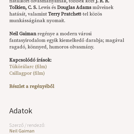
fiatalkori olvasmányainak, többek közt
J. R. R.
Tolkien, C. S.
Lewis és
Douglas Adams
műveinek
hatását, valamint
Terry Pratchett
-tel közös
munkásságának nyomait.
Neil Gaiman
regénye a modern városi
fantasyirodalom egyik kiemelkedő darabja; magával
ragadó, könnyed, humoros olvasmány.
Kapcsolódó írások:
Tükörálarc (film)
Csillagpor (film)
Részlet a regényéből
Adatok
Szerző / rendező:
Neil Gaiman