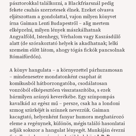
pásztorokkal találkozni, a Blackfriarsnál pedig
fekete csuhás szerzetesek élnek. Ezeket olvasva
eljátszottam a gondolattal, vajon milyen könyvet
írna Gaiman Lenti Budapestről – alig mertem
elképzelni, milyen lények mászkálhatnak
Angyalföld, Istenhegy, Vérhalom vagy Kaszásdűlő
alatt (de szórakoztató helyek is akadhatnak; lelki
szemeim előtt látom, ahogy tógás fickók pancsolnak
Rómaifürdőn).
A könyv hangulata – a környezettel párhuzamosan
– mindenesetre mondatonként csaphat át
komikusból hátborzongatóba, csodálatosan
vonzóból elképesztően visszataszítóba, s ezek
bármilyen arányú keverékébe. Egy színpompás
kavalkád az egész mű – persze, csak ha a londoni
szmog szürkéjét is színnek nevezzük. Gaiman
kacagtató, helyenként fanyar humora meghatározó
eleme a regénynek, különös, mégis találó hasonlatai
adják sokszor a hangulat lényegét. Munkáján érezni