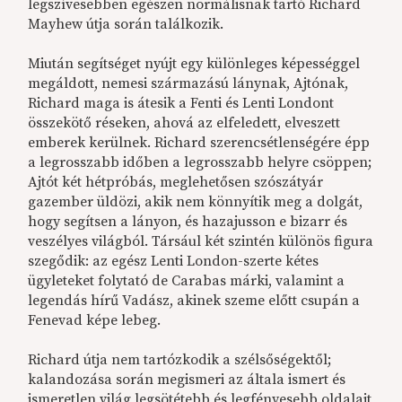
legszívesebben egészen normálisnak tartó Richard
Mayhew útja során találkozik.
Miután segítséget nyújt egy különleges képességgel
megáldott, nemesi származású lánynak, Ajtónak,
Richard maga is átesik a Fenti és Lenti Londont
összekötő réseken, ahová az elfeledett, elveszett
emberek kerülnek. Richard szerencsétlenségére épp
a legrosszabb időben a legrosszabb helyre csöppen;
Ajtót két hétpróbás, meglehetősen szószátyár
gazember üldözi, akik nem könnyítik meg a dolgát,
hogy segítsen a lányon, és hazajusson e bizarr és
veszélyes világból. Társául két szintén különös figura
szegődik: az egész Lenti London-szerte kétes
ügyleteket folytató de Carabas márki, valamint a
legendás hírű Vadász, akinek szeme előtt csupán a
Fenevad képe lebeg.
Richard útja nem tartózkodik a szélsőségektől;
kalandozása során megismeri az általa ismert és
ismeretlen világ legsötétebb és legfényesebb oldalait