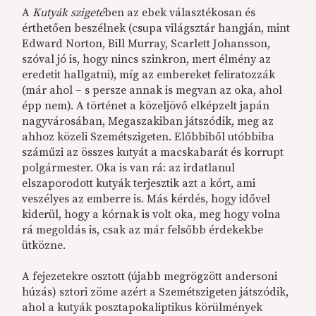
A
Kutyák szigeté
ben az ebek választékosan és
érthetően beszélnek (csupa világsztár hangján, mint
E
dward Norton, Bill Murray, Scarlett Johansson,
szóval jó is, hogy nincs szinkron, mert élmény az
eredetit hallgatni), míg az embereket feliratozzák
(már ahol – s persze annak is megvan az oka, ahol
épp nem). A történet a közeljövő elképzelt japán
nagyvárosában, Megaszakiban játszódik, meg az
ahhoz közeli Szemétszigeten. Előbbiből utóbbiba
száműzi az összes kutyát a macskabarát és korrupt
polgármester. Oka is van rá: az irdatlanul
elszaporodott kutyák terjesztik azt a kórt, ami
veszélyes az emberre is. Más kérdés, hogy idővel
kiderül, hogy a kórnak is volt oka, meg hogy volna
rá megoldás is, csak az már felsőbb érdekekbe
ütközne.
A fejezetekre osztott (újabb megrögzött andersoni
húzás) sztori zöme azért a Szemétszigeten játszódik,
ahol a kutyák posztapokaliptikus körülmények