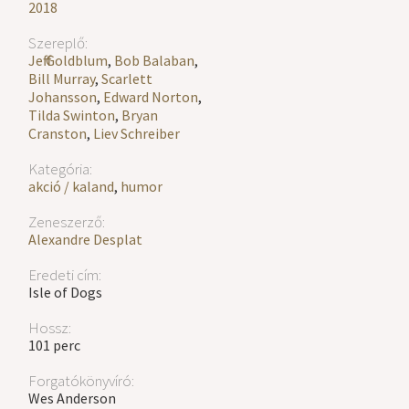
2018
Szereplő:
Jeff Goldblum
,
Bob Balaban
,
Bill Murray
,
Scarlett
Johansson
,
Edward Norton
,
Tilda Swinton
,
Bryan
Cranston
,
Liev Schreiber
Kategória:
akció / kaland
,
humor
Zeneszerző:
Alexandre Desplat
Eredeti cím:
Isle of Dogs
Hossz:
101 perc
Forgatókönyvíró:
Wes Anderson