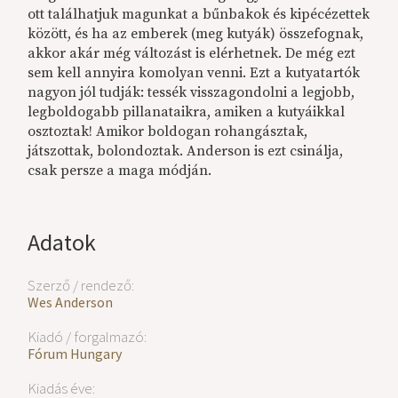
ott találhatjuk magunkat a bűnbakok és kipécézettek
között, és ha az emberek (meg kutyák) összefognak,
akkor akár még változást is elérhetnek. De még ezt
sem kell annyira komolyan venni. Ezt a kutyatartók
nagyon jól tudják: tessék visszagondolni a legjobb,
legboldogabb pillanataikra, amiken a kutyáikkal
osztoztak! Amikor boldogan rohangásztak,
játszottak, bolondoztak. Anderson is ezt csinálja,
csak persze a maga módján.
Adatok
Szerző / rendező:
Wes Anderson
Kiadó / forgalmazó:
Fórum Hungary
Kiadás éve: