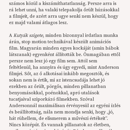
számos közül a kiszámíthatatlanság. Persze arra is
rá lehet unni, ha valaki telepakolja őrült húzásokkal
a filmjeit, de azért arra ugye senki nem készül, hogy
ez majd valami átlagos lesz.
A
Kutyák szigete
, minden bizonnyal irdatlan munka
árán, stop motion technikával készült animációs
film. Magyarán minden egyes kockáját (amin bábok
látszanak) egyenként állították be. Önmagában ettől
persze nem lesz jó egy film sem. Attól sem
feltétlenül, ha annyira és úgy egyedi, mint Anderson
filmjei. Sőt, az ő alkotásai inkább megosztók, és
sokan nem is értik, mi az istencsudája lehet jó
ezekben az őrült, pörgős, minden pillanatban
benyomásokkal, poénokkal, apró utalások
tucatjaival sziporkázó filmekben. Szóval
Andersonnál maximálisan érvényesül az egyéni ízlés
és beállítottság, nála nem mondja senki, hogy „jó,
hát rühellem, de elismerem a művészi értékeit”.
Nincs középút. És vannak pillanatok az életben,