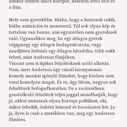
amikor szintén nincs középút. Részben erről szól ez
a film.
Mely nem gyerekfilm. Hiába, hogy a kutyusok cukik,
hiába animációs és meseszerű. Túl sok olyan kép és
tartalom van benne, ami egyszerűen nem gyereknek
való. Ugyanakkor meg, ha egy átlagos gyerek
végigmegy egy átlagos budapesti utcán, vagy
neadjisten belenéz egy átlagos híradóba, több sokk
érheti, mint Anderson filmjében.
Viszont
nem is tipikus felnőtteknek szóló alkotás
.
Nem, mert Anderson úgy csinál iszonyatosan
komoly munkát igénylő filmeket, hogy közben nem
veszi komolyan magát. És ez, úgy látom, nagyon sok
felnőttnek befogadhatatlan. De a racionálisan
gondolkodó felnőttek teljes joggal mondhatják, hogy
jó, akkor mutassak olyan korrupt politikust, aki,
mikor lebukik, önként lemond és bocsánatot kér. Ja-
ja, ilyen is csak a mesékben van, meg egy Anderson
filmben.