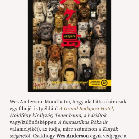
Wes Anderson. Mondhatni, hogy aki látta akár csak
egy filmjét
is
(például
A Grand Budapest Hotel
,
Holdfény királyság
,
Tenenbaum, a háziátok
,
vagy/különösképpen
A fantasztikus Róka
úr
valamelyikét
), az tudja, mire számítson a
Kutyák
szigeté
től. Csakhogy
Wes Anderson
egyik védjegye a