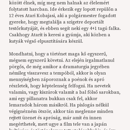
között élnek, míg meg nem halnak az élelemért
folytatott harcban. Ide érkezik egy lopott repülőn a
12 éves Atari Kobajasi, aki a polgármester fogadott
gyereke, hogy megtalálja a szigetre deportált
testőrkutyáját, és ebben segít neki egy 4+1 tagú falka.
Csakhogy Atarit is keresi a gyámja, aki közben a
kutyák végső elpusztítására készül.
Mondhatni, hogy a történet maga kő egyszerű,
mégsem egyszerű követni. Az elején irgalmatlanul
pörgős, de még amikor a dramaturgia jegyében
némileg visszavesz a tempóból, akkor is olyan
mennyiségben záporoznak a poénok és apró
részletek, hogy képtelenség felfogni. Ha nevetek
valamin, vagy kiszúrok valamit a bal fölső sarokban,
ami egy pillanatra bukkan csak fel, akkor
lemaradok három másikról. Ha pislogás nélkül
végignézném ötször, akkor tán meglenne minden
rejtett üzenet és apróság, már amit én innen
megérthetek, mert ugye a film tele van a japán