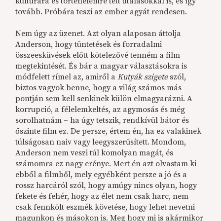
kultúrára és történelemre tett utalásokkal is, és így
tovább. Próbára teszi az ember agyát rendesen.
Nem úgy az üzenet. Azt olyan alaposan áttolja
Anderson, hogy tüntetések és forradalmi
összeesküvések előtt kötelezővé tenném a film
megtekintését. És bár a magyar választásokra is
módfelett rímel
az
, amiről a
Kutyák szigete
szól,
biztos vagyok benne, hogy a világ számos más
pontján sem kell senkinek külön elmagyarázni. A
korrupció, a félelemkeltés, az agymosás és még
sorolhatnám – ha úgy tetszik, rendkívül bátor és
őszinte film ez. De persze, értem én, ha ez valakinek
túlságosan naiv vagy leegyszerűsített. Mondom,
Anderson nem veszi túl komolyan magát, és
számomra ez nagy erénye. Mert én azt olvastam ki
ebből a filmből, mely egyébként
persze a
jó és
a
rossz harcáról szól, hogy amúgy nincs olyan, hogy
fekete és fehér, hogy az élet nem csak harc, nem
csak fennkölt eszmék követése, hogy lehet nevetni
magunkon és másokon is.
Meg hogy
mi is akármikor