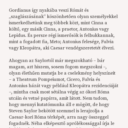
Gordianus így nyakába veszi Rómát és
„szaglászásának” köszönhetően olyan személyekkel
ismerkedhetünk meg többek közt, mint Cinna a
költő, egy másik Cinna, a praetor, Antonius vagy
Lepidus. És persze régi ismerősök is felbukkannak,
mint a fogadott fia, Meto; Antonius felesége, Fulvia
vagy Kleopátra, aki Caesar vendégszeretetét élvezi.
Ahogyan az Saylortól már megszokható – bár
magam, azt hiszem, sosem fogom megszokni –,
olyan élethűen mutatja be a cselekmény helyszíneit
– a Theatrum Pompeiumot, Cicero, Fulvia és
Antonius házát vagy például Kleopátra rezidenciáját
–, mintha csak most sétálna végig az ókori Róma
utcáin és vetné papírra, amit látott. Nem tudom,
hogy mennyi kutatómunka áll e mögött, de hogy
Steven Saylor bekötött szemmel is lerajzolja a
Caesar-kori Róma térképét, arra nagy összeggel
fogadnék. Néha elképesztő aprólékossággal írja le