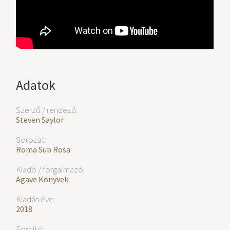
Adatok
Szerző / rendező:
Steven Saylor
Sorozat:
Roma Sub Rosa
Kiadó / forgalmazó:
Agave Könyvek
Kiadás éve:
2018
Fordító: