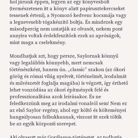
hol járunk éppen, legyen az egy könyvesbolt
(természetesen itt a könyv alatt papirusztekercseket
tessenek érteni), a Nyomozó kedvenc kocsmája vagy
a legnevesebb tógakészítő boltja. És mindezek egy
másodpercig nem untatják az olvasót, nekem pont
annyira voltak érdekfeszítőek ezek az apróságok,
mint maga a cselekmény.
Mondhatjuk azt, hogy persze, Saylornak könnyű
vagy legalábbis könnyebb, mert nemcsak
történészként, hanem ún. „classic” szakon (az ókori
görög és római világ nyelveit, történelmét, irodalmát
és művészetét foglalja magába) is végzett, így érthető
lehet vonzódása az ókori építmények felé és
professzionalitása azok leírásakor. És ne
feledkezzünk meg az irodalmi vonalról sem! Nem ez
az első Saylor-regény, ahol egy költő és költeményei
hangsúlyosan felbukkannak, viszont itt ezek töltik
be az egyik központi szerepet.
Aki olvasott már Gordianus-történetet, az tudhatja,