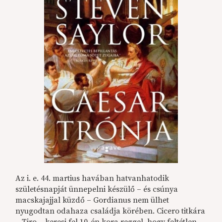
Az i. e. 44. martius havában hatvanhatodik
születésnapját ünnepelni készülő – és csúnya
macskajajjal küzdő – Gordianus nem ülhet
nyugodtan odahaza családja körében. Cicero titkára