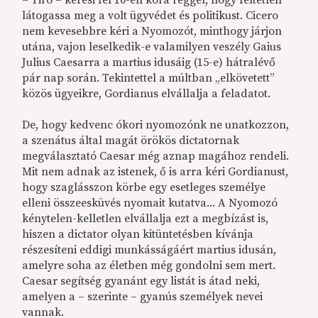
– Tiro – keresi fel 10-én kora reggel, hogy feltétlen
látogassa meg a volt ügyvédet és politikust. Cicero
nem kevesebbre kéri a Nyomozót, minthogy járjon
utána, vajon leselkedik-e valamilyen veszély Gaius
Julius Caesarra a martius idusáig (15-e) hátralévő
pár nap során. Tekintettel a múltban „elkövetett”
közös ügyeikre, Gordianus elvállalja a feladatot.
De, hogy kedvenc ókori nyomozónk ne unatkozzon,
a szenátus által magát örökös dictatornak
megválasztató Caesar még aznap magához rendeli.
Mit nem adnak az istenek, ő is arra kéri Gordianust,
hogy szaglásszon körbe egy esetleges személye
elleni összeesküvés nyomait kutatva... A Nyomozó
kénytelen-kelletlen elvállalja ezt a megbízást is,
hiszen a dictator olyan kitüntetésben kívánja
részesíteni eddigi munkásságáért martius idusán,
amelyre soha az életben még gondolni sem mert.
Caesar segítség gyanánt egy listát is átad neki,
amelyen a – szerinte – gyanús személyek nevei
vannak.