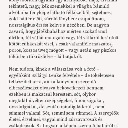
tekintetű, nagy, kék szemekkel a világba bámuló
alvóbaba fényképe látható félközelből, sejtelmes,
zöld háttér előtt, súroló fényben: csupa finom,
nosztalgikus érzést keltve a nézőben. De nagyon
zavaró, hogy játékbabához mérten szokatlanul
illetlen, fél vállát mutogató vagy fél válláról lerántott
kötött ruhácskát visel, s csak valamiféle maszatos,
poros, koszos üveg mögött – vagy netán egy piszkos
tükörben tükröződve – láthatjuk őt.
Nem tudom, kinek a választása volt a fotó –
egyébként Szilágyi Lenke felvétele – de tökéletesen
felkészített arra, ami a könyvben szereplő
elbeszéléseket olvasva bekövetkezett bennem:
ezekben is makacsul kerestem, sőt, olykor
megtalálni véltem szépségeket, finomságokat,
nosztalgiákat, de azután mindig kiderült, nem
stimmel valami. Sőt, semmi sem stimmel. A szereplők
életei, érzelmei, vágyai mind zűrzavarosak és
zsákutcások. S ahogyan a képen szereplő babáról is