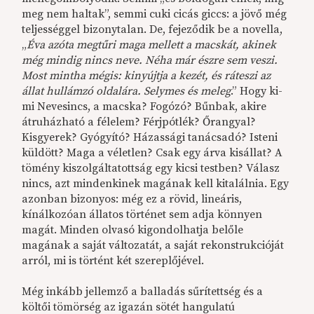
meg nem haltak”, semmi cuki cicás giccs: a jövő még
teljességgel bizonytalan. De, fejeződik be a novella,
„
Éva azóta megtűri maga mellett a macskát, akinek
még mindig nincs neve. Néha már észre sem veszi.
Most mintha mégis: kinyújtja a kezét, és ráteszi az
állat hullámzó oldalára. Selymes és meleg
.” Hogy ki-
mi Nevesincs, a macska? Fogózó? Bűnbak, akire
átruházható a félelem? Férjpótlék? Őrangyal?
Kisgyerek? Gyógyító? Házassági tanácsadó? Isteni
küldött? Maga a véletlen? Csak egy árva kisállat? A
tömény kiszolgáltatottság egy kicsi testben? Válasz
nincs, azt mindenkinek magának kell kitalálnia. Egy
azonban bizonyos: még ez a rövid, lineáris,
kínálkozóan állatos történet sem adja könnyen
magát. Minden olvasó kigondolhatja belőle
magának a saját változatát, a saját rekonstrukcióját
arról, mi is történt két szereplőjével.
Még inkább jellemző a balladás sűrítettség és a
költői tömörség az igazán sötét hangulatú