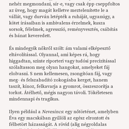
nehéz megmondani, sír-e, vagy csak épp cseppfoltos
az üveg, hogy magát kelletve meztelenítette le a
vállát, vagy durván letépték a ruháját, ugyanúgy, a
kötet írásaiban is ambivalens érzelmek, kusza
sorsok, félelmek, agresszió, reményvesztés, csábítás
és bánat keveredett.
És mindegyik nőkről szólt: ám valami elképesztő
eltávolítással. Olyannal, ami képes rá, hogy
higgadtan, szinte riporteri vagy tudósi precizitással
szólaltasson meg olyan hangokat, amelyeket fáj
elolvasni. S nem kellemesen, zsongítóan fáj, vagy
meg- és felszabadító zokogásba kerget, hanem
taszít, kínoz, felkavarja a gyomrot, összeszorítja a
torkot. Átélhető, mégis nagyon távoli. Tökéletesen
mindennapi és tragikus.
Ilyen például a
Nevesincs
: egy nőtörténet, amelyben
Éva egy macskában gyűlöli az egész elrontott és
félbetört házasságát. A rövid (alig négyoldalas