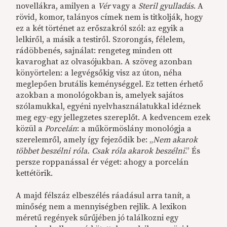
novellákra, amilyen a
Vér
vagy a
Steril gyulladás
. A
rövid, komor, talányos címek nem is titkolják, hogy
ez a két történet az erőszakról szól: az egyik a
lelkiről, a másik a testiről. Szorongás, félelem,
rádöbbenés, sajnálat: rengeteg minden ott
kavaroghat az olvasójukban. A szöveg azonban
könyörtelen: a legvégsőkig visz az úton, néha
meglepően brutális keménységgel. Ez tetten érhető
azokban a monológokban is, amelyek sajátos
szólamukkal, egyéni nyelvhasználatukkal idéznek
meg egy-egy jellegzetes szereplőt. A kedvencem ezek
közül a
Porcelán
: a műkörmöslány monológja a
szerelemről, amely így fejeződik be: „
Nem akarok
többet beszélni róla. Csak róla akarok beszélni
.” És
persze roppanással ér véget: ahogy a porcelán
kettétörik.
A majd félszáz elbeszélés ráadásul arra tanít, a
minőség nem a mennyiségben rejlik. A lexikon
méretű regények sűrűjében jó találkozni egy