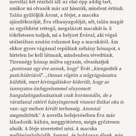
novella) két részből áll: az első épp addig tart,
amikor mi olvasók már azt hisszük, mindent értünk.
Talán gyűlöljük Áront, a férjet, a macska
ajándékozóját, Éva elhanyagolóját, sőt, talán magát
az egyébként rettegő, megalázott macskát is. S
tökéletesen tudjuk, mi a helyzet Évával, aki végső
utálatában azután rohamot kap a macskától. Ám
ekkor gyors vágással repülünk néhány hónapot, s
hirtelen be kell látnunk, mindenben tévedtünk.
Tizennégy hónap múlva ugyanis, olvashatjuk
„
pontosan egy éve annak, hogy
” Évát „
kiengedték a
pszichiátriáról
”. „
Onnan rögtön a nőgyógyászatra
küldték, mert kivizsgáláskor kiderült, hogy az
iszonyatos önfegyelemmel elnyomott
hangulatingadozásainak csak hormonális, de a
váratlanul rátörő hányingernek viszont fizikai oka is
van: egy méhen kívüli terhesség. Azonnal
megműtötték
.” A novella befejezésében Éva már
lábadozik: kábán, meggyötörten, mégis győztesen
alszik. A férje szeretettel nézi. A macska
mellégömbölyödik. Semmi „és boldogan élnek, míg