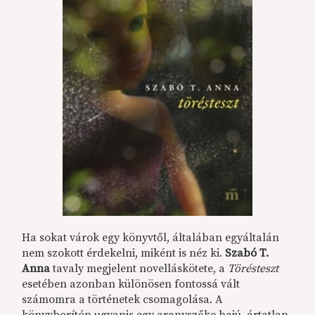
Ha sokat várok egy könyvtől, általában egyáltalán
nem szokott érdekelni, miként is néz ki.
Szabó T.
Anna
tavaly megjelent novelláskötete, a
Törésteszt
esetében azonban különösen fontossá vált
számomra a történetek csomagolása. A
könyvborítón ugyanis egy aranyszőke hajú, ártatlan