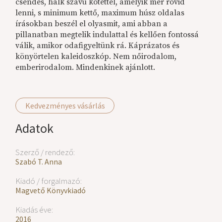
csendes, halk szavú kötettel, amelyik mer rövid
lenni, s minimum kettő, maximum húsz oldalas
írásokban beszél el olyasmit, ami abban a
pillanatban megtelik indulattal és kellően fontossá
válik, amikor odafigyeltünk rá. Káprázatos és
könyörtelen kaleidoszkóp. Nem nőirodalom,
emberirodalom. Mindenkinek ajánlott.
Kedvezményes vásárlás
Adatok
Szerző / rendező:
Szabó T. Anna
Kiadó / forgalmazó:
Magvető Könyvkiadó
Kiadás éve:
2016