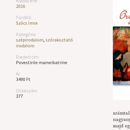
Kiadás éve:
2016
Fordító:
Szőcs Imre
Kategória:
szépirodalom
,
szórakoztató
irodalom
Eredeti cím:
Povestirile mameibatrine
Ár:
3490 Ft
Oldalszám:
377
számtal
nagyanyó
majd eg