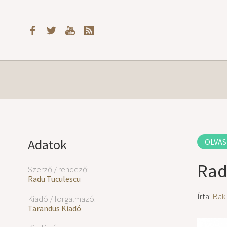
Adatok
OLVAS
Rad
Szerző / rendező:
Radu Tuculescu
Írta:
Bak
Kiadó / forgalmazó:
Tarandus Kiadó