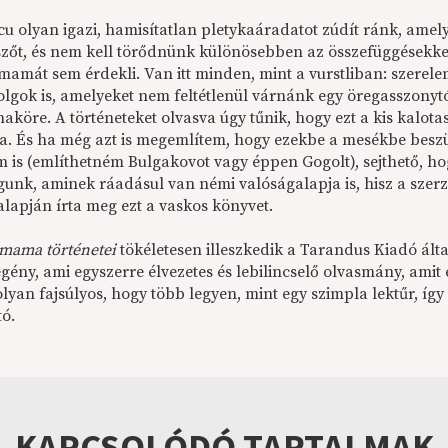
cu olyan igazi, hamisítatlan pletykaáradatot zúdít ránk, ame
tszőt, és nem kell törődnünk különösebben az összefüggésekkel
mamát sem érdekli. Van itt minden, mint a vurstliban: szerele
olgok is, amelyeket nem feltétlenül várnánk egy öregasszonytól
aköre. A történeteket olvasva úgy tűnik, hogy ezt a kis kalotas
a. És ha még azt is megemlítem, hogy ezekbe a mesékbe beszü
m is (említhetném Bulgakovot vagy éppen Gogolt), sejthető, h
gunk, aminek ráadásul van némi valóságalapja is, hisz a sze
alapján írta meg ezt a vaskos könyvet.
mama történetei
tökéletesen illeszkedik a Tarandus Kiadó álta
egény, ami egyszerre élvezetes és lebilincselő olvasmány, ami
olyan fajsúlyos, hogy több legyen, mint egy szimpla lektűr, í
tó.
KAPCSOLÓDÓ TARTALMAK