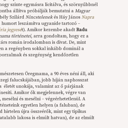
ogy szinte egymásra licitálva, és szörnyűbbnél
ntba állítva próbálják bemutatni a
Magyar
bély Szilárd
Nincstelenek
és Háy János
Napra
a humort leszámítva ugyanide tartozó –
ria jegyesé
t). Amikor kezembe akadt
Radu
ama történetei
, arra gondoltam, hogy ez a
társ román irodalomban is divat. De, mint
ben a regényben sokkal inkább dominál a
 borzalmak és szegénység kendőzetlen
mészetesen Öregmama, a 90 éves néni áll, aki
zegi falucskájában, jobb híján naphosszat
és életét unokája, valamint az ő párjának
nesíti. Amikor ők megjelennek, végre van
, mesélni és mesélni – végeérhetetlenül. A
téneteink egyetlen helyen (a faluban), de
 hirtelen újra összeérők, mint egy tipikus
iatalabb lakosa is elmúlt hatvan), de az elmúlt