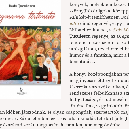
könyvek, melyekben közös, h
szörnyűbb dolgokat középpo
Falu
képét (említhetném Bor
jutni
című regényét, vagy – 
Milbacher-kötetet, a
Szűz Má
Ţuculescu
regénye, az
Öregm
tendencia ezek szerint a kor
utólag látom, tévedtem: eb
humor és a fantázia, mint a
bemutatása.
A könyv középpontjában ter
magányosan éldegél kalotas
klasszikus szerzőket olvas, 
rendszeres felbukkanása szí
hallgatósága, és tud mesélni
történetünk, vagy inkább tör
an időben játszódnak, és olyan csapongóak, szertetartók, majd
 meséi. Bár a jelenben ez a kis falu a kihalás felé tart (a legf
y évszázad során megtörtént itt minden, ami megtörténhet.