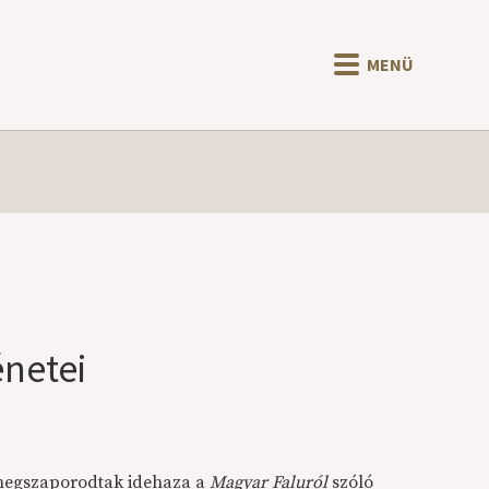
MENÜ
netei
megszaporodtak idehaza a
Magyar
Faluról
szóló