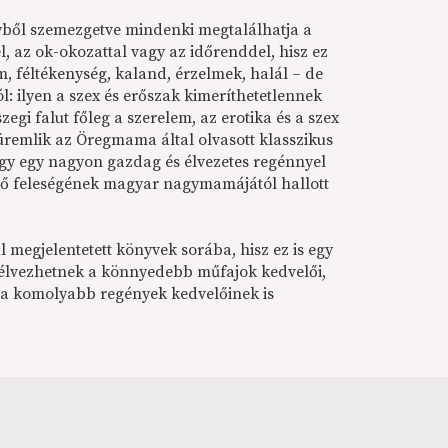
lyből szemezgetve mindenki megtalálhatja a
, az ok-okozattal vagy az időrenddel, hisz ez
m, féltékenység, kaland, érzelmek, halál – de
: ilyen a szex és erőszak kimeríthetetlennek
zegi falut főleg a szerelem, az erotika és a szex
remlik az Öregmama által olvasott klasszikus
ogy egy nagyon gazdag és élvezetes regénnyel
rző feleségének magyar nagymamájától hallott
l megjelentetett könyvek sorába, hisz ez is egy
t élvezhetnek a könnyedebb műfajok kedvelői,
gy a komolyabb regények kedvelőinek is