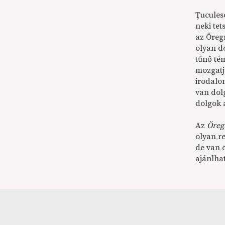
Ţucules
neki te
az Öreg
olyan d
tűnő tém
mozgatj
irodalo
van dol
dolgok 
Az
Öreg
olyan r
de van 
ajánlha