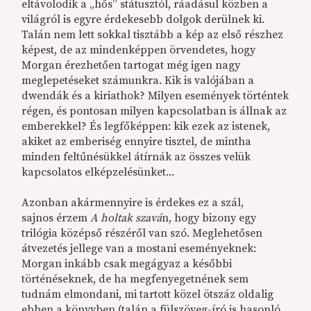
eltávolodik a „hős” státusztól, ráadásul közben a
világról is egyre érdekesebb dolgok derülnek ki.
Talán nem lett sokkal tisztább a kép az első részhez
képest, de az mindenképpen örvendetes, hogy
Morgan érezhetően tartogat még igen nagy
meglepetéseket számunkra. Kik is valójában a
dwendák és a kiriathok? Milyen események történtek
régen, és pontosan milyen kapcsolatban is állnak az
emberekkel? És legfőképpen: kik ezek az istenek,
akiket az emberiség ennyire tisztel, de mintha
minden feltűnésükkel átírnák az összes velük
kapcsolatos elképzelésünket...
Azonban akármennyire is érdekes ez a szál,
sajnos
érzem
A holtak szavá
n, hogy bizony egy
trilógia középső részéről van szó. Meglehetősen
átvezetés jellege van a mostani eseményeknek:
Morgan inkább csak megágyaz a későbbi
történéseknek, de ha megfenyegetnének sem
tudnám elmondani, mi tartott közel ötszáz oldalig
ebben a könyvben (talán a fülszöveg-író is hasonló