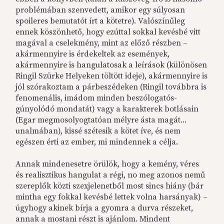
problémában szenvedett, amikor egy súlyosan
spoileres bemutatót írt a kötetre).
Valószínűleg
ennek köszönhető, hogy ezúttal sokkal kevésbé vitt
magával a cselekmény, mint az előző részben –
akármennyire is érdekeltek az események,
akármennyire is hangulatosak a leírások (különösen
Ringil Szürke Helyeken töltött ideje), akármennyire is
jól szórakoztam a párbeszédeken (Ringil továbbra is
fenomenális, imádom minden beszólogatós-
gúnyolódó mondatát) vagy a karakterek botlásain
(Egar megmosolyogtatóan mélyre ásta magát...
unalmában), kissé szétesik a kötet íve, és nem
egészen érti az ember, mi mindennek a célja.
Annak mindenesetre örülök, hogy a kemény, véres
és realisztikus hangulat a régi, no meg azonos nemű
szereplők közti szexjelenetből most sincs hiány (bár
mintha egy fokkal kevésbé lettek volna harsányak) –
úgyhogy akinek bírja a gyomra a durva részeket,
annak a mostani részt is ajánlom. Mindent