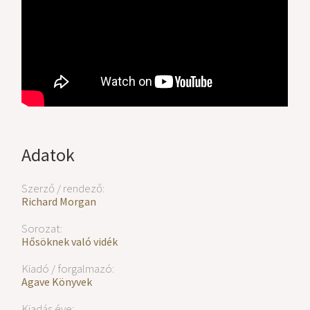
Adatok
Szerző / rendező:
Richard Morgan
Sorozat:
Hősöknek való vidék
Kiadó / forgalmazó:
Agave Könyvek
Kiadás éve: