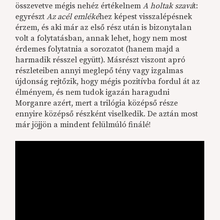
összevetve mégis nehéz értékelnem
A holtak szavá
t:
egyrészt
Az acél emléké
hez képest visszalépésnek
érzem, és aki már az első rész után is bizonytalan
volt a folytatásban, annak lehet, hogy nem most
érdemes folytatnia a sorozatot (hanem majd a
harmadik résszel együtt). Másrészt viszont apró
részleteiben annyi meglepő tény vagy izgalmas
újdonság rejtőzik, hogy mégis pozitívba fordul át az
élményem, és nem tudok igazán haragudni
Morganre azért, mert a trilógia középső része
ennyire középső részként viselkedik. De aztán most
már jöjjön a mindent felülmúló finálé!