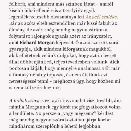
felborít, ami mindent más színben láttat – amitől
kisebb hibái ellenére is a tavalyi év egyik
legemlékezetesebb olvasmánya lett
Az acél emléke
.
Bár az azóta eltelt esztendőben már kissé fakult az
élmény, de azért még mindig nagyon vártam a
folytatást: rajongok ugyanis azért az irányzatért,
amit
Richard Morgan
képvisel. Ő azon szerzők sorát
gyarapítja, akik mindent kiforgatnak magukból,
akik elhitetnek velünk dolgokat, hogy aztán leesett
állal döbbenjünk rá, teljes tévedésben voltunk. Akik
pontosan látják, hogy mennyire unalmassá vált már
a fantasy néhány toposza, és nem átallnak ezt
nevetségessé tenni – méghozzá úgy, hogy közben mi
is remekül szórakozunk.
A holtak szava
is ezt az irányvonalat viszi tovább, ám
mintha Morgannek egy kicsit megfogyatkozott volna
a lendülete. No persze a „vagy mégsem?” kérdést
még mindig nagyon szórakoztatóan járja körbe:
mindhárom szereplőnk a lehető legjobban