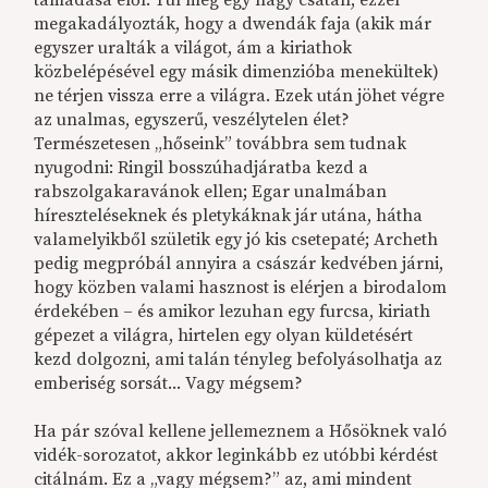
támadása elől. Túl még egy nagy csatán, ezzel
megakadályozták, hogy a dwendák faja (akik már
egyszer uralták a világot, ám a kiriathok
közbelépésével egy másik dimenzióba
menekültek
)
ne térjen vissza erre a világra. Ezek után jöhet végre
az unalmas, egyszerű, veszélytelen élet?
Természetesen „hőseink” továbbra sem tudnak
nyugodni: Ringil bosszúhadjáratba kezd a
rabszolgakaravánok ellen; Egar unalmában
híreszteléseknek és pletykáknak jár utána, hátha
valamelyikből születik egy jó kis csetepaté; Archeth
pedig megpróbál annyira a császár kedvében járni,
hogy közben valami hasznost is elérjen a birodalom
érdekében – és amikor lezuhan egy furcsa, kiriath
gépezet a világra, hirtelen egy olyan küldetésért
kezd dolgozni, ami talán tényleg befolyásolhatja az
emberiség sorsát... Vagy mégsem?
Ha pár szóval kellene jellemeznem a Hősöknek való
vidék-sorozatot, akkor leginkább ez utóbbi kérdést
citálnám. Ez a „vagy mégsem?” az, ami mindent