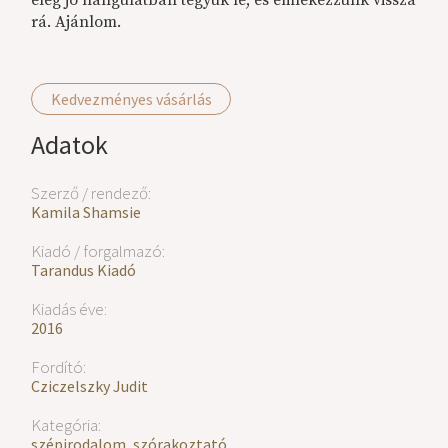
rá. Ajánlom.
Kedvezményes vásárlás
Adatok
Szerző / rendező:
Kamila Shamsie
Kiadó / forgalmazó:
Tarandus Kiadó
Kiadás éve:
2016
Fordító:
Cziczelszky Judit
Kategória:
szépirodalom
,
szórakoztató