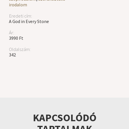
irodalom
Eredeti cím:
A God in Every Stone
Ár:
3990 Ft
Oldalszám:
342
KAPCSOLÓDÓ
TARTALMAK