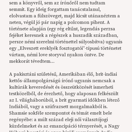
sem a könyvről, sem az írónőről nem tudtam
semmit. Egy ideig forgattam tanácstalanul,
elolvastam a fülszöveget, majd kicsit utánanéztem a
neten, végül jó pár napig a polcomon pihent. A
története alapján (egy rég eltűnt, legendás perzsa
fejéket keresnek a régészek a huszadik században,
persze némi szerelmi történettel súlyosbítva) ugyanis
egy „Elveszett ereklyék fosztogatói”-típusú történetet
vártam, némi love storyval nyakon öntve. De
mekkorát tévedtem…
A pakisztáni születésű, Amerikában élő, brit-indiai
kettős-állampolgárságú írónő ugyanis nemcsak a
kultúrák keveredését és összeütközését ismerheti
testközelből, de érezhető, hogy alaposan felkészült
az I. világháborúból, a brit gyarmati időkben létező
Indiából, vagy a szüfrazsett mozgalmakból is.
Shamsie sokféle szempontot és témát emelt bele
regényébe: a múlt század eleji női választójogi
küzdelmeket és az emancipáció térnyerését, a Nagy