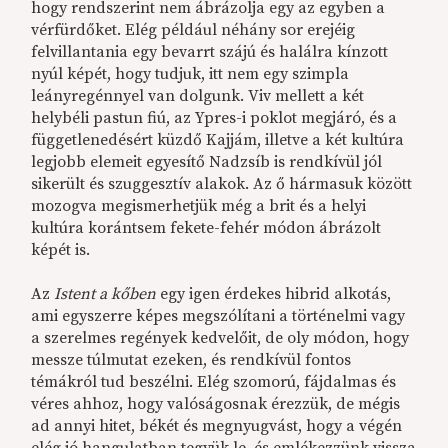
hogy rendszerint nem ábrázolja egy az egyben a
vérfürdőket. Elég például néhány sor erejéig
felvillantania egy bevarrt szájú és halálra kínzott
nyúl képét, hogy tudjuk, itt nem egy szimpla
leányregénnyel van dolgunk. Viv mellett a két
helybéli pastun fiú, az Ypres-i poklot megjáró, és a
függetlenedésért küzdő Kajjám, illetve a két kultúra
legjobb elemeit egyesítő Nadzsíb is rendkívül jól
sikerült és szuggesztív alakok. Az ő hármasuk között
mozogva megismerhetjük még a brit és a helyi
kultúra korántsem fekete-fehér módon ábrázolt
képét is.
Az
Istent a kőben
egy igen érdekes hibrid alkotás,
ami egyszerre képes megszólítani a történelmi vagy
a szerelmes regények kedvelőit, de oly módon, hogy
messze túlmutat ezeken, és rendkívül fontos
témákról tud beszélni. Elég szomorú, fájdalmas és
véres ahhoz, hogy valóságosnak érezzük, de mégis
ad annyi hitet, békét és megnyugvást, hogy a végén
elég jó hangulatban tegyük le, és emlékezzünk vissza