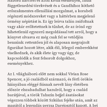
Háború harctéri és azon kívüli eseményeit, India
függetlenedési törekvéseit és a Gandhihoz köthető
erőszakmentes ellenállási mozgalmat, a korabeli
régészeti módszereket vagy a háttérben megjelenő
örmény népirtást is. Ez így leírva talán zsúfoltnak
vagy akár erőltetettnek is tűnhet, de az írónő egy
hihetetlenül egyszerű megoldással tett arról, hogy a
könyvet olvasva ez még csak fel se vetődjön
bennünk: rettentően jól és alaposan megrajzolt
figurákat hozott létre, akik élő, lélegző emberekként
viselkednek, és akik élete így vagy úgy, de
kapcsolódik a fent felsorolt dolgokhoz,
eseményekhez.
Az I. világháború előtt nem sokkal Vivian Rose
Spencer, a jó családból származó, és férfi örökös
hiányában eléggé fiúsnak nevelt lány életében
először elszabadulhat hazulról, hogy a család
barátjával, a török Tahszin bejjel ásatásokat
végezzen többek között Szkülax fejéke után, amit az
magától a legendás perzsa Dareiosztól kapott. A bej