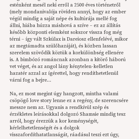
esténként mesél neki erről a 2500 éves történetről
(mely mondanivalója röviden annyi, hogy az ember
végül mindig a saját népe és kultúrája mellé fog
állni, hiába húzza máshová a szíve – ez az állítás
később központi elemként sokszor vissza fog még
térni – így vált Szkülax is Dareiosz ellenfelévé, mikor
az megtámadta szülőhazáját), és közben lassan
szerelem szövődik köztük a korkülönbség ellenére
is. A bimbózó románcnak azonban a kitörő háború
vet véget, és az angol lány kénytelen-kelletlen
hazatér azzal az ígérettel, hogy rendíthetetlenül
várni fog a bejre…
Na, ez most megint úgy hangzott, mintha valami
csöpögő love story lenne ez a regény, de szerencsére
messze nem az. Ugyanis a rendkívül szép és
érzékletes leírásokkal dolgozó Shamsie mindig tesz
arról, hogy érezzük a kor keménységét,
kérlelhetetlenségét és a dolgok
visszafordíthatatlanságát, ráadásul teszi ezt úgy,