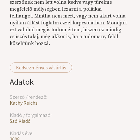
szerzőnek nem lett volna kedve vagy türelme
megfelelő mélységben lezárni a politikai
felhangot. Mintha nem mert, vagy nem akart volna
nyíltan állást foglalni ezzel kapcsolatban. Mondjuk
ezt valahol meg is tudom érteni, hiszen ez mindig
csúszós talaj, még akkor is, ha a tudomány felől
közelítünk hozzá.
Kedvezményes vásárlás
Adatok
Szerző / rendező:
Kathy Reichs
Kiadó / forgalmazó:
Szó Kiadó
Kiadás éve:
2008