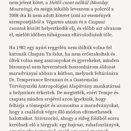
nem jelent kötet, a
Hétfő csont nélkül (Monday
Mourning)
, én mégis inkább leveszem a polcról a
2008 óta ki nem adott kötetet (ami az események
szempontjából a
Végzetes utazás
és a
Csupasz
csontok
között helyeztkedik el), és előbb azt olvasom
el, mielőtt időben túlságosan eltávolodnánk tőle.
Ha 1982 egy nyári reggelén nem dúlták volna fel
katonák Chupan Ya falut, ha nem erőszakoltak és
öltek volna meg asszonyokat és gyerekeket, minden
bizonnyal nem hevernének huszonhárom áldozat
maradványai abban a kútban, melynek feltárására
Dr. Temperance Brennan és a Guatemalai
Törvényszéki Antropológiai Alapítvány munkatársai
a helyszínre érkeztek. De megtették, ezért Tempe és
csapata minden erejével azon igyekszik, hogy
feltárja a tömegsírt és azonosítsa a maradványokat,
hogy a családok végre illő módon eltemethessék
halottaikat. Szívszorító, ahogy a rideg földből sorra
kerülnek elő a tárgyak: egy hajcsat, ruhafoszlányok,