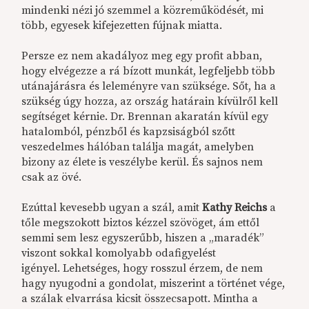
mindenki nézi jó szemmel a közreműködését, mi
több, egyesek kifejezetten fújnak miatta.
Persze ez nem akadályoz meg egy profit abban,
hogy elvégezze a rá bízott munkát, legfeljebb több
utánajárásra és leleményre van szüksége. Sőt, ha a
szükség úgy hozza, az ország határain kívülről kell
segítséget kérnie. Dr. Brennan akaratán kívül egy
hatalomból, pénzből és kapzsiságból szőtt
veszedelmes hálóban találja magát, amelyben
bizony az élete is veszélybe kerül. És sajnos nem
csak az övé.
Ezúttal kevesebb ugyan a szál, amit
Kathy Reichs
a
tőle megszokott biztos kézzel szövöget, ám ettől
semmi sem lesz egyszerűbb, hiszen a „maradék”
viszont sokkal komolyabb odafigyelést
igényel. Lehetséges, hogy rosszul érzem, de nem
hagy nyugodni a gondolat, miszerint a történet vége,
a szálak elvarrása kicsit összecsapott. Mintha a