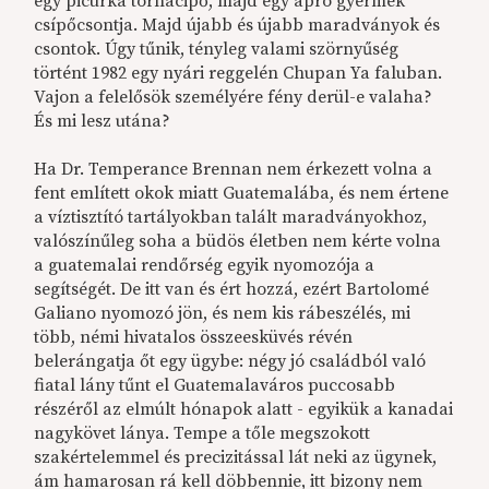
egy picurka tornacipő, majd egy apró gyermek
csípőcsontja. Majd újabb és újabb maradványok és
csontok. Úgy tűnik, tényleg valami szörnyűség
történt 1982 egy nyári reggelén Chupan Ya faluban.
Vajon a felelősök személyére fény derül-e valaha?
És mi lesz utána?
Ha Dr. Temperance Brennan nem érkezett volna a
fent említett okok miatt Guatemalába, és nem értene
a víztisztító tartályokban talált maradványokhoz,
valószínűleg soha a büdös életben nem kérte volna
a guatemalai rendőrség egyik nyomozója a
segítségét. De itt van és ért hozzá, ezért Bartolomé
Galiano nyomozó jön, és nem kis rábeszélés, mi
több, némi hivatalos összeesküvés révén
belerángatja őt egy ügybe: négy jó családból való
fiatal lány tűnt el Guatemalaváros puccosabb
részéről az elmúlt hónapok alatt - egyikük a kanadai
nagykövet lánya. Tempe a tőle megszokott
szakértelemmel és precizitással lát neki az ügynek,
ám hamarosan rá kell döbbennie, itt bizony nem