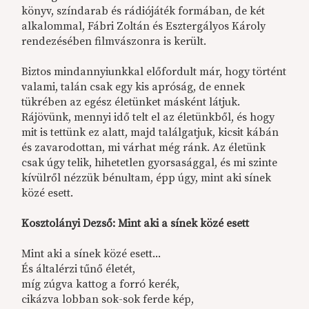
könyv, színdarab és rádiójáték formában, de két
alkalommal, Fábri Zoltán és Esztergályos Károly
rendezésében filmvászonra is került.
Biztos mindannyiunkkal előfordult már, hogy történt
valami, talán csak egy kis apróság, de ennek
tükrében az egész életünket másként látjuk.
Rájövünk, mennyi idő telt el az életünkből, és hogy
mit is tettünk ez alatt, majd találgatjuk, kicsit kábán
és zavarodottan, mi várhat még ránk. Az életünk
csak úgy telik, hihetetlen gyorsasággal, és mi szinte
kívülről nézzük bénultam, épp úgy, mint aki sínek
közé esett.
Kosztolányi Dezső: Mint aki a sínek közé esett
Mint aki a sínek közé esett...
És általérzi tűnő életét,
míg zúgva kattog a forró kerék,
cikázva lobban sok-sok ferde kép,