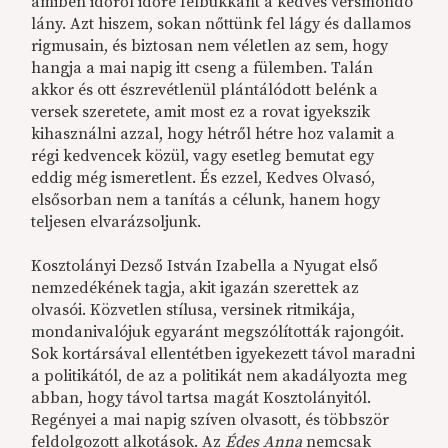
amiben időről időre felbukkant a kedves versmondó
lány. Azt hiszem, sokan nőttünk fel lágy és dallamos
rigmusain, és biztosan nem véletlen az sem, hogy
hangja a mai napig itt cseng a fülemben. Talán
akkor és ott észrevétlenül plántálódott belénk a
versek szeretete, amit most ez a rovat igyekszik
kihasználni azzal, hogy hétről hétre hoz valamit a
régi kedvencek közül, vagy esetleg bemutat egy
eddig még ismeretlent. És ezzel, Kedves Olvasó,
elsősorban nem a tanítás a célunk, hanem hogy
teljesen elvarázsoljunk.
Kosztolányi Dezső István Izabella a Nyugat első
nemzedékének tagja, akit igazán szerettek az
olvasói. Közvetlen stílusa, versinek ritmikája,
mondanivalójuk egyaránt megszólították rajongóit.
Sok kortársával ellentétben igyekezett távol maradni
a politikától, de az a politikát nem akadályozta meg
abban, hogy távol tartsa magát Kosztolányitól.
Regényei a mai napig szíven olvasott, és többször
feldolgozott alkotások. Az
Édes Anna
nemcsak