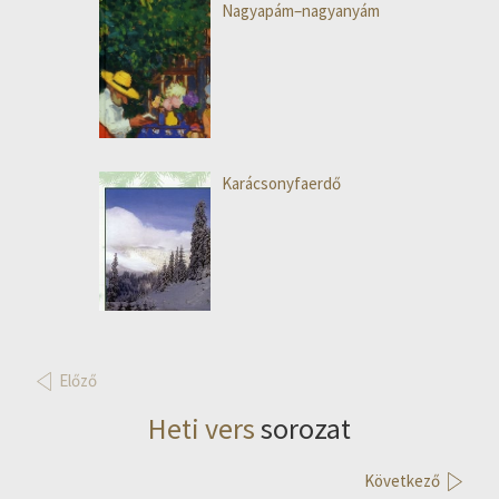
Nagyapám–nagyanyám
Karácsonyfaerdő
Előző
Heti vers
sorozat
Következő