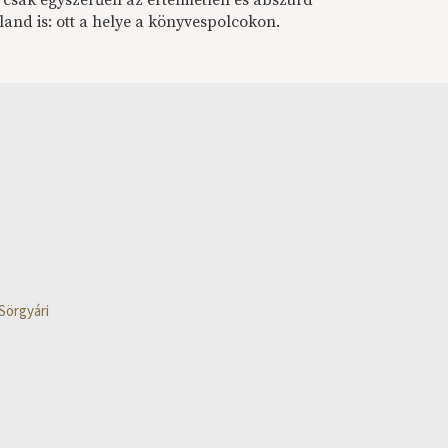
, csak egyszerűen az értelmetlen és abszurd
aland is: ott a helye a könyvespolcokon.
Sörgyári