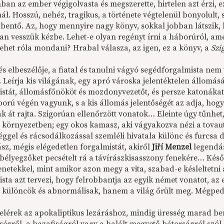
ban az ember végigolvasta és megszerette, hirtelen azt érzi, 
l. Hosszú, nehéz, tragikus, a története végtelenül bonyolult,
entő. Az, hogy mennyire nagy könyv, sokkal jobban látszik, 
an vesszük kézbe. Lehet-e olyan regényt írni a háborúról, a
lehet róla mondani? Hrabal válasza, az igen, ez a könyv, a
Szi
s elbeszélője, a fiatal és tanulni vágyó segédforgalmista nem 
. Leírja kis világának, egy apró városka jelentéktelen állomás
istát, állomásfőnököt és mozdonyvezetőt, és persze katonákat
ború végén vagyunk, s a kis állomás jelentőségét az adja, ho
k át rajta. Szigorúan ellenőrzött vonatok… Eleinte úgy tűnhe
 környezetben; egy okos kamasz, aki vágyakozva nézi a tovauta
éggel és rácsodálkozással szemléli hivatala különc és furcsa 
sz, mégis elégedetlen forgalmistát, akiről
Jiří Menzel
legendás
i bélyegzőket pecsételt rá a távírászkisasszony fenekére… Ké
enetekkel, mint amikor azon megy a vita, szabad-e késleltetni
ista azt tervezi, hogy felrobbantja az egyik német vonatot, a
, különcök és abnormálisak, hanem a világ őrült meg. Mégped
elérek az apokaliptikus lezáráshoz, mindig üresség marad 