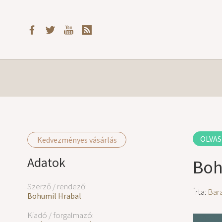
OLVAS
Kedvezményes vásárlás
Adatok
Boh
Szerző / rendező:
Írta:
Bara
Bohumil Hrabal
Kiadó / forgalmazó: