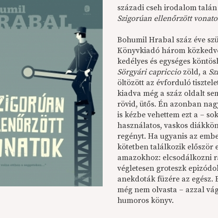
századi cseh irodalom talán
Szigorúan ellenőrzött vonat
Bohumil Hrabal száz éve szül
Könyvkiadó három közkedvelt
kedélyes és egységes köntös
Sörgyári capriccio
zöld, a
Sz
öltözött az évforduló tisztele
kiadva még a száz oldalt sem 
rövid, ütős. Én azonban n
is kézbe vehettem ezt a – so
használatos, vaskos diákköny
regényt. Ha ugyanis az emb
kötetben találkozik először 
amazokhoz: elcsodálkozni ra
végletesen groteszk epizódo
anekdoták füzére az egész. 
még nem olvasta – azzal vág 
humoros könyv.