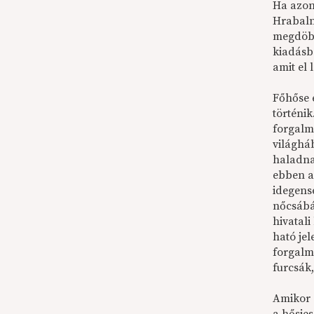
Ha azon
Hrabalná
megdöbb
kiadásb
amit el 
Főhőse é
történik
forgalm
világhá
haladna
ebben a
idegens
nőcsábá
hivatal
ható jel
forgalm
furcsák
Amikor 