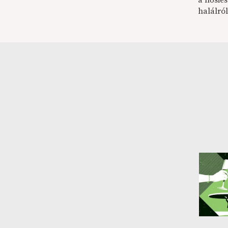
a hősies
halálról