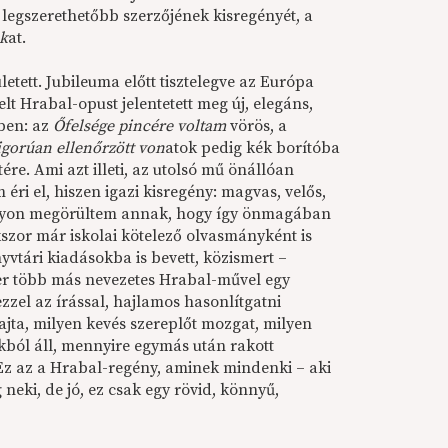
 legszerethetőbb szerzőjének kisregényét, a
ok
at.
etett. Jubileuma előtt tisztelegve az Európa
 Hrabal-opust jelentetett meg új, elegáns,
ben: az
Őfelsége pincére voltam
vörös, a
igorúan ellenőrzött von
atok pedig kék borítóba
tére. Ami azt illeti, az utolsó mű önállóan
éri el, hiszen igazi kisregény: magvas, velős,
agyon megörültem annak, hogy így önmagában
kszor már iskolai kötelező olvasmányként is
vtári kiadásokba is bevett, közismert –
er több más nevezetes Hrabal-művel egy
ezzel az írással, hajlamos hasonlítgatni
jta, milyen kevés szereplőt mozgat, milyen
kból áll, mennyire egymás után rakott
Ez az a Hrabal-regény, aminek mindenki – aki
neki, de jó, ez csak egy rövid, könnyű,