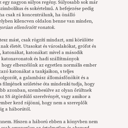
ez egy nagyon súlyos regény. Súlyosabb sok már
 szimbolikus és sokértelmű. A befejezése pedig
ha csak rá koncentrálunk, ha önálló
melyben kilencven oldalon benne van minden,
gorúan ellenőrzött vonatok
.
tesz mást, csak rögzíti mindazt, ami körülötte
ának életét. Utasokat és városlakókat, grófot és
, katonákat, katonákat: mivel a második
gy katonavonatok és hadi szállítmányok
t, hogy elbeszélőnk az egyetlen normális ember
zó katonákat a tankjaikon, s teljes
dolgozóit, a galambász állomásfőnököt és a
 filmjének születése óta mindenki tudja, hogy
sőbb azonban, szembesülve az olyan őrültnek
 az SS átgördülő szerelvényét, vagy amikor a
z ember kezd rájönni, hogy nem a szereplők
ig a háborútól.
bennem. Hiszen a háború ebben a könyvben nem