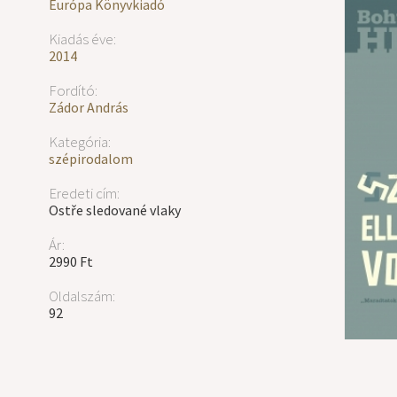
Európa Könyvkiadó
Kiadás éve:
2014
Fordító:
Zádor András
Kategória:
szépirodalom
Eredeti cím:
Ostře sledované vlaky
Ár:
2990 Ft
Oldalszám:
92