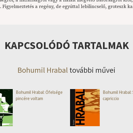
ségről, a hazafiságról vagy a halált megvető bátorságról szól
. Figyelmeztetés a regény, de egyúttal lebilincselő, groteszk k
KAPCSOLÓDÓ TARTALMAK
Bohumil Hrabal
további művei
Bohumil Hrabal: Őfelsége
Bohumil Hrabal: 
pincére voltam
capriccio